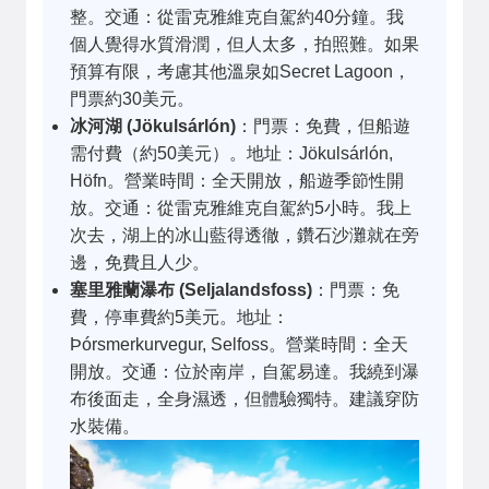
整。交通：從雷克雅維克自駕約40分鐘。我
個人覺得水質滑潤，但人太多，拍照難。如果
預算有限，考慮其他溫泉如Secret Lagoon，
門票約30美元。
冰河湖 (Jökulsárlón)
：門票：免費，但船遊
需付費（約50美元）。地址：Jökulsárlón,
Höfn。營業時間：全天開放，船遊季節性開
放。交通：從雷克雅維克自駕約5小時。我上
次去，湖上的冰山藍得透徹，鑽石沙灘就在旁
邊，免費且人少。
塞里雅蘭瀑布 (Seljalandsfoss)
：門票：免
費，停車費約5美元。地址：
Þórsmerkurvegur, Selfoss。營業時間：全天
開放。交通：位於南岸，自駕易達。我繞到瀑
布後面走，全身濕透，但體驗獨特。建議穿防
水裝備。