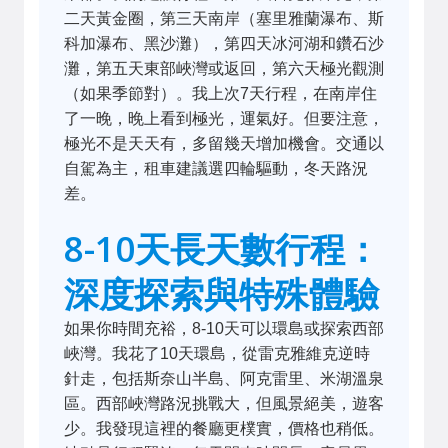
二天黃金圈，第三天南岸（塞里雅蘭瀑布、斯
科加瀑布、黑沙灘），第四天冰河湖和鑽石沙
灘，第五天東部峽灣或返回，第六天極光觀測
（如果季節對）。我上次7天行程，在南岸住
了一晚，晚上看到極光，運氣好。但要注意，
極光不是天天有，多留幾天增加機會。交通以
自駕為主，租車建議選四輪驅動，冬天路況
差。
8-10天長天數行程：
深度探索與特殊體驗
如果你時間充裕，8-10天可以環島或探索西部
峽灣。我花了10天環島，從雷克雅維克逆時
針走，包括斯奈山半島、阿克雷里、米湖溫泉
區。西部峽灣路況挑戰大，但風景絕美，遊客
少。我發現這裡的餐廳更樸實，價格也稍低。