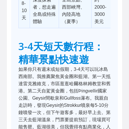
8-
者，想走遍
西部峽灣、
2000-
10
全島或特殊
內陸高地
3000
天
體驗
（夏季）
美元
3-4天短天數行程：
精華景點快速遊
如果你只有週末或短假期，3-4天可以玩冰島
西南部。我推薦聚焦黃金圈和藍湖。第一天抵
達雷克雅維克，市區逛逛哈爾格林姆教堂和舊
港。第二天自駕黃金圈，包括Þingvellir國家
公園、Geysir間歇泉和Gullfoss瀑布。我親自
走訪時，發現Geysir的Strokkur噴泉每5-10分
鐘噴發一次，但下午遊客多，最好早上去。第
三天去藍湖溫泉，門票要提前預訂，現場買可
能售罄。藍湖很美，但我覺得有點商業化，人