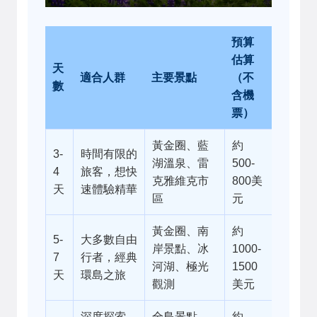
預算
估算
天
適合人群
主要景點
（不
數
含機
票）
黃金圈、藍
約
3-
時間有限的
湖溫泉、雷
500-
4
旅客，想快
克雅維克市
800美
天
速體驗精華
區
元
黃金圈、南
約
5-
大多數自由
岸景點、冰
1000-
7
行者，經典
河湖、極光
1500
天
環島之旅
觀測
美元
深度探索
全島景點、
約