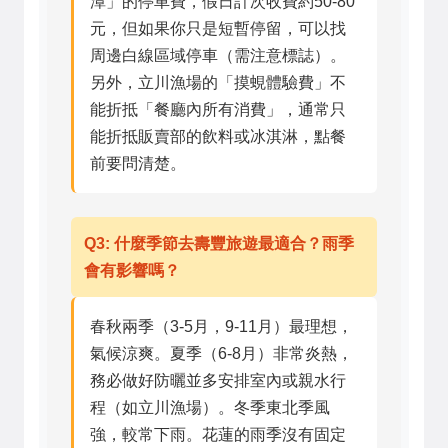
潭」的停車費，假日計次收費約50-80
元，但如果你只是短暫停留，可以找
周邊白線區域停車（需注意標誌）。
另外，立川漁場的「摸蜆體驗費」不
能折抵「餐廳內所有消費」，通常只
能折抵販賣部的飲料或冰淇淋，點餐
前要問清楚。
Q3: 什麼季節去壽豐旅遊最適合？雨季
會有影響嗎？
春秋兩季（3-5月，9-11月）最理想，
氣候涼爽。夏季（6-8月）非常炎熱，
務必做好防曬並多安排室內或親水行
程（如立川漁場）。冬季東北季風
強，較常下雨。花蓮的雨季沒有固定