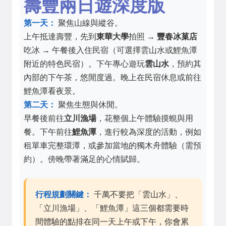
壽豐兩日遊深度版
第一天：
聚焦山線與縱谷。
上午抵達壽豐，先到
東華大學
拍照 →
豐春冰菓店
吃冰 → 午餐後入住民宿（可選擇雲山水或鯉魚潭
附近的特色民宿）。下午專心遊玩
雲山水
，預約其
內部的下午茶，悠閒度過。晚上在民宿休息或前往
鯉魚潭看夜景。
第二天：
聚焦生態與休閒。
早餐後前往
立川漁場
，花整個上午體驗摸蜆與用
餐。下午前往
鯉魚潭
，進行較為深度的活動，例如
租單車完整環潭，或參加當地的獨木舟體驗（需預
約）。傍晚帶著滿足的心情賦歸。
行程規劃關鍵：
千萬不要把「雲山水」、
「立川漁場」、「鯉魚潭」這三個都需要時
間體驗的點排在同一天上午或下午，你會累