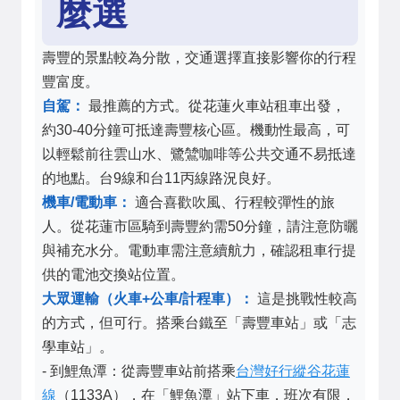
麼選
壽豐的景點較為分散，交通選擇直接影響你的行程
豐富度。
自駕：
最推薦的方式。從花蓮火車站租車出發，
約30-40分鐘可抵達壽豐核心區。機動性最高，可
以輕鬆前往雲山水、鷺鷥咖啡等公共交通不易抵達
的地點。台9線和台11丙線路況良好。
機車/電動車：
適合喜歡吹風、行程較彈性的旅
人。從花蓮市區騎到壽豐約需50分鐘，請注意防曬
與補充水分。電動車需注意續航力，確認租車行提
供的電池交換站位置。
大眾運輸（火車+公車/計程車）：
這是挑戰性較高
的方式，但可行。搭乘台鐵至「壽豐車站」或「志
學車站」。
- 到鯉魚潭：從壽豐車站前搭乘
台灣好行縱谷花蓮
線
（1133A），在「鯉魚潭」站下車，班次有限，