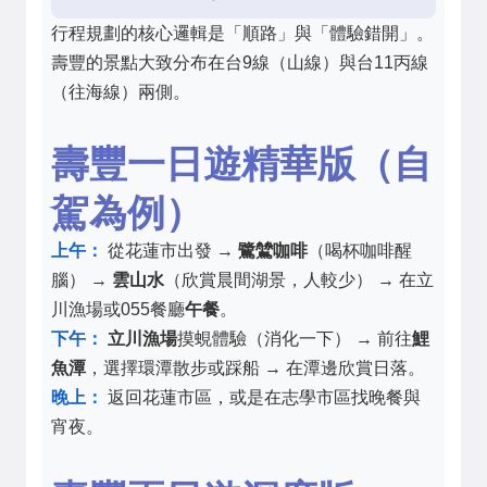
行程規劃的核心邏輯是「順路」與「體驗錯開」。
壽豐的景點大致分布在台9線（山線）與台11丙線
（往海線）兩側。
壽豐一日遊精華版（自
駕為例）
上午：
從花蓮市出發 →
鷺鷥咖啡
（喝杯咖啡醒
腦） →
雲山水
（欣賞晨間湖景，人較少） → 在立
川漁場或055餐廳
午餐
。
下午：
立川漁場
摸蜆體驗（消化一下） → 前往
鯉
魚潭
，選擇環潭散步或踩船 → 在潭邊欣賞日落。
晚上：
返回花蓮市區，或是在志學市區找晚餐與
宵夜。