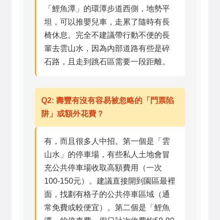
「鯉魚潭」的環潭步道西側，地勢平
坦，可以推嬰兒車，走累了隨時有長
椅休息。完全不建議帶行動不便的長
輩去雲山水，因為內部道路有些是碎
石路，且走到跳石區需要一段距離。
Q2: 壽豐有沒有容易被忽略的「門票陷
阱」或額外花費？
有，而且很多人中招。第一個是「雲
山水」的停車場，有些私人土地會冒
充公共停車場收取高額費用（一次
100-150元）。建議直接開到園區最裡
面，找劃有格子的公共停車區域（通
常免費或較便宜）。第二個是「鯉魚