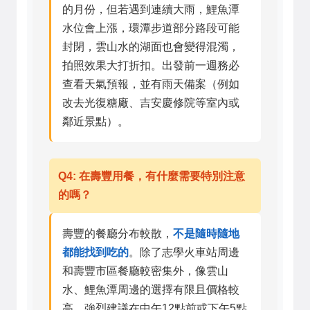
的月份，但若遇到連續大雨，鯉魚潭
水位會上漲，環潭步道部分路段可能
封閉，雲山水的湖面也會變得混濁，
拍照效果大打折扣。出發前一週務必
查看天氣預報，並有雨天備案（例如
改去光復糖廠、吉安慶修院等室內或
鄰近景點）。
Q4: 在壽豐用餐，有什麼需要特別注意
的嗎？
壽豐的餐廳分布較散，
不是隨時隨地
都能找到吃的
。除了志學火車站周邊
和壽豐市區餐廳較密集外，像雲山
水、鯉魚潭周邊的選擇有限且價格較
高。強烈建議在中午12點前或下午5點