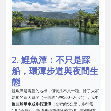
2. 鯉魚潭：不只是踩
船，環潭步道與夜間生
態
鯉魚潭是壽豐的地標，但玩法不只一種。除了大家
熟知的踩天鵝船（一艘約台幣300元/小時），我更
推薦
騎單車或步行環潭
（全程約5公里，步行需
1.5-2小時）。環潭步道西側比較平緩，東側則有