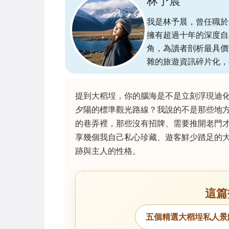
林予晨
我是林予晨，曾任職於
擁有超過十年的深度自
角，為讀者剖析最具價
雜的旅遊資訊碎片化，
提到大稻埕，你的腦海是不是立刻浮現迪
夕陽的標準觀光路線？我說的不是那些地
的巷弄裡，那些沒有招牌、需要推開老門
享幾個我自己私心珍藏、遊客鮮少踏足的
跡與主人的性格。
這篇
五個精選大稻埕私人景