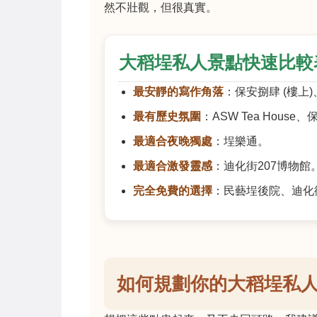
然不壯觀，但很真實。
大稻埕私人景點快速比較
最安靜的寫作角落
：保安捌肆 (樓上
最有歷史氛圍
：ASW Tea House
最適合夜晚獨處
：埕樂通。
最適合激發靈感
：迪化街207博物館
完全免費的選擇
：民藝埕後院、迪化街
如何規劃你的大稻埕私