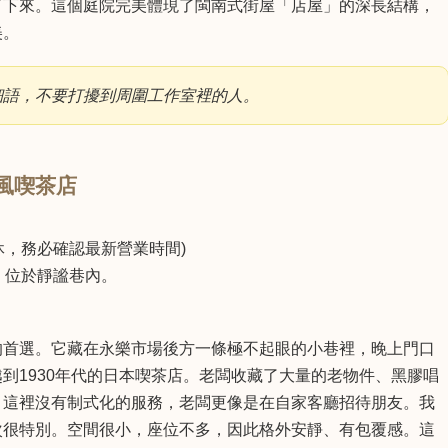
了下來。這個庭院完美體現了閩南式街屋「店屋」的深長結構，
美。
細語，不要打擾到周圍工作室裡的人。
和風喫茶店
週一休，務必確認最新營業時間)
，位於靜謐巷內。
的首選。它藏在永樂市場後方一條極不起眼的小巷裡，晚上門口
到1930年代的日本喫茶店。老闆收藏了大量的老物件、黑膠唱
。這裡沒有制式化的服務，老闆更像是在自家客廳招待朋友。我
次很特別。空間很小，座位不多，因此格外安靜、有包覆感。這