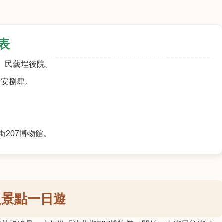
表
)、民藝埕後院。
、保安捌肆。
。
207博物館。
人景點一日遊