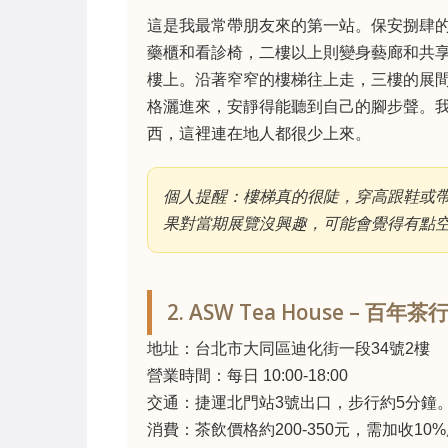
這是我最常帶朋友來的第一站。保安捌肆
藥櫃和看診椅，二樓以上則變身藝廊和共
樓上。沿著窄窄的樓梯往上走，三樓的展
格灑進來，安靜得能聽到自己的腳步聲。
西，這裡連在地人都很少上來。
個人提醒：樓梯真的很陡，穿高跟鞋或
果對當期展覽沒興趣，可能會覺得有點
2. ASW Tea House – 
地址：台北市大同區迪化街一段34號2樓
營業時間：每日 10:00-18:00
交通：捷運北門站3號出口，步行約5分鐘
消費：茶飲價格約200-350元，需加收10