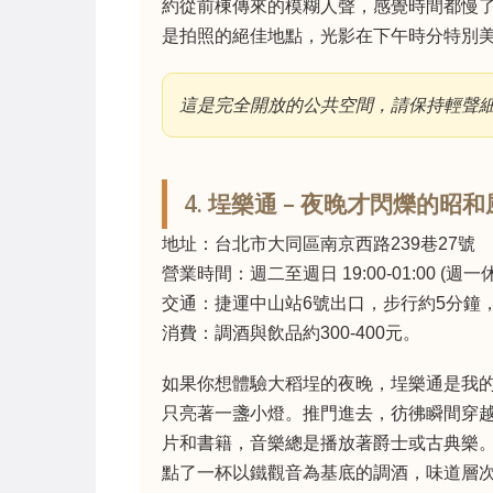
約從前棟傳來的模糊人聲，感覺時間都慢
是拍照的絕佳地點，光影在下午時分特別
這是完全開放的公共空間，請保持輕聲
4. 埕樂通 – 夜晚才閃爍的昭
地址：台北市大同區南京西路239巷27號
營業時間：週二至週日 19:00-01:00 (
交通：捷運中山站6號出口，步行約5分鐘
消費：調酒與飲品約300-400元。
如果你想體驗大稻埕的夜晚，埕樂通是我
只亮著一盞小燈。推門進去，彷彿瞬間穿越
片和書籍，音樂總是播放著爵士或古典樂
點了一杯以鐵觀音為基底的調酒，味道層