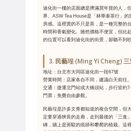
迪化街一樓的店面總是擠滿買年貨的人，但
界。ASW Tea House是「林華泰茶
房感。這裡賣的不只是茶，是一種完整的
時間和香氣變化。雖然價格不便宜，但比
的位置可以看到迪化街的街景，卻聽不到
3. 民藝埕 (Ming Yi Che
地址：台北市大同區迪化街一段67號
營業時間：店家各自不同，建議白天前往
交通：捷運北門站或大橋頭站，步行皆約7-
門票：免費自由參觀。
民藝埕是許多文青都知道的複合空間，但
定要穿過狹長的走廊，走到最後的「三進
磚，牆上是斑駁的痕跡和攀爬的植栽。這