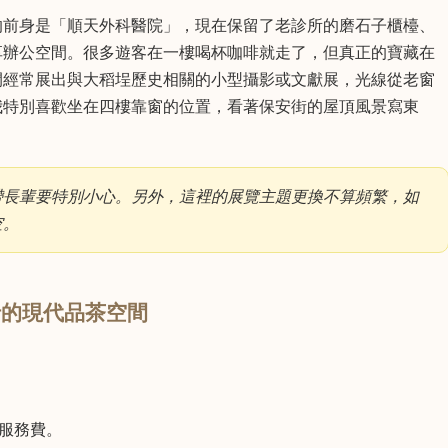
的前身是「順天外科醫院」，現在保留了老診所的磨石子櫃檯、
享辦公空間。很多遊客在一樓喝杯咖啡就走了，但真正的寶藏在
間經常展出與大稻埕歷史相關的小型攝影或文獻展，光線從老窗
我特別喜歡坐在四樓靠窗的位置，看著保安街的屋頂風景寫東
帶長輩要特別小心。另外，這裡的展覽主題更換不算頻繁，如
空。
百年茶行的現代品茶空間
。
%服務費。