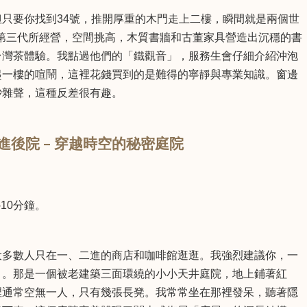
只要你找到34號，推開厚重的木門走上二樓，瞬間就是兩個世
行」的第三代所經營，空間挑高，木質書牆和古董家具營造出沉穩的書
台灣茶體驗。我點過他們的「鐵觀音」，服務生會仔細介紹沖泡
起一樓的喧鬧，這裡花錢買到的是難得的寧靜與專業知識。窗邊
吵雜聲，這種反差很有趣。
ng) 三進後院 – 穿越時空的秘密庭院
。
10分鐘。
大多數人只在一、二進的商店和咖啡館逛逛。我強烈建議你，一
」。那是一個被老建築三面環繞的小小天井庭院，地上鋪著紅
裡通常空無一人，只有幾張長凳。我常常坐在那裡發呆，聽著隱