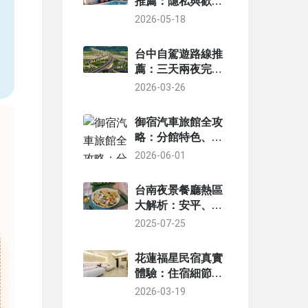
推薦：隱私與歡樂
的團體空間
2026-05-18
，
台中自駕遊路線推
薦：三天兩夜完整
行程與私房景點攻
2026-03-26
略
御宿汽車旅館全攻
略：分館特色、房
型選擇與入住經驗
2026-06-01
分享
台南夜景餐廳熱區
大解析：安平、市
區、郊山夜景餐廳
2025-07-25
怎麼選？
花蓮福星民宿真實
體驗：住宿細節、
周邊玩法與預訂秘
2026-03-19
訣