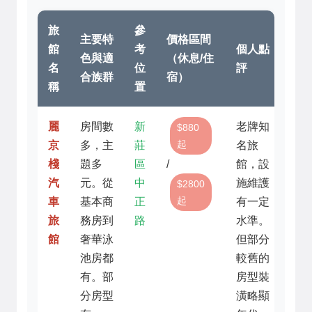
旅
參
主要特
價格區間
館
考
個人點
色與適
（休息/住
名
位
評
合族群
宿）
稱
置
麗
房間數
新
老牌知
$880
起
京
多，主
莊
名旅
棧
題多
區
/
館，設
汽
元。從
中
施維護
$2800
起
車
基本商
正
有一定
旅
務房到
路
水準。
館
奢華泳
但部分
池房都
較舊的
有。部
房型裝
分房型
潢略顯