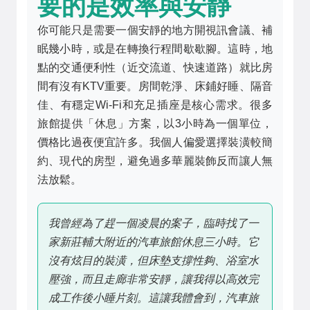
要的是效率與安靜
你可能只是需要一個安靜的地方開視訊會議、補
眠幾小時，或是在轉換行程間歇歇腳。這時，地
點的交通便利性（近交流道、快速道路）就比房
間有沒有KTV重要。房間乾淨、床鋪好睡、隔音
佳、有穩定Wi-Fi和充足插座是核心需求。很多
旅館提供「休息」方案，以3小時為一個單位，
價格比過夜便宜許多。我個人偏愛選擇裝潢較簡
約、現代的房型，避免過多華麗裝飾反而讓人無
法放鬆。
我曾經為了趕一個凌晨的案子，臨時找了一
家新莊輔大附近的汽車旅館休息三小時。它
沒有炫目的裝潢，但床墊支撐性夠、浴室水
壓強，而且走廊非常安靜，讓我得以高效完
成工作後小睡片刻。這讓我體會到，汽車旅