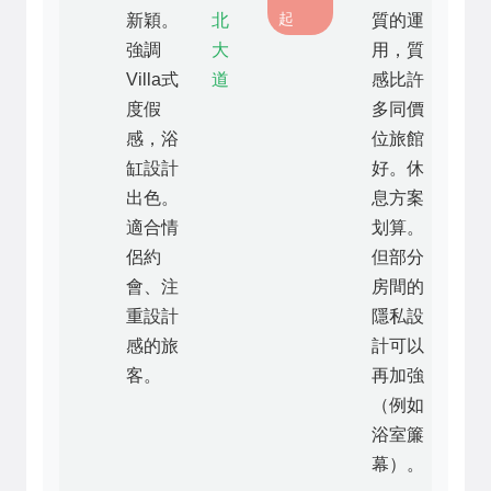
起
新穎。
北
質的運
強調
大
用，質
Villa式
道
感比許
度假
多同價
感，浴
位旅館
缸設計
好。休
出色。
息方案
適合情
划算。
侶約
但部分
會、注
房間的
重設計
隱私設
感的旅
計可以
客。
再加強
（例如
浴室簾
幕）。