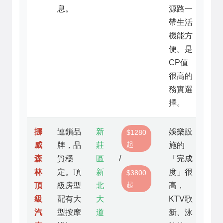
息。
源路一
帶生活
機能方
便。是
CP值
很高的
務實選
擇。
挪
連鎖品
新
娛樂設
$1280
起
威
牌，品
莊
施的
森
質穩
區
/
「完成
林
定。頂
新
度」很
$3800
起
頂
級房型
北
高，
級
配有大
大
KTV歌
汽
型按摩
道
新、泳