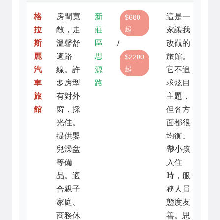
格
房間寬
新
這是一
$680
起
拉
敞，走
莊
家讓我
斯
溫馨舒
區
/
改觀的
麗
適路
思
旅館。
$2200
起
汽
線。許
源
它不追
車
多房型
路
求炫目
旅
有對外
主題，
館
窗，採
但各方
光佳。
面都很
提供嬰
均衡。
兒澡盆
帶小孩
等備
入住
品。適
時，服
合親子
務人員
家庭、
態度友
商務休
善。思