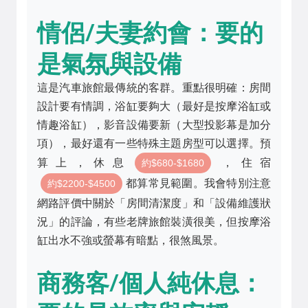
情侶/夫妻約會：要的
是氣氛與設備
這是汽車旅館最傳統的客群。重點很明確：房間
設計要有情調，浴缸要夠大（最好是按摩浴缸或
情趣浴缸），影音設備要新（大型投影幕是加分
項），最好還有一些特殊主題房型可以選擇。預
算上，休息
，住宿
約$680-$1680
都算常見範圍。我會特別注意
約$2200-$4500
網路評價中關於「房間清潔度」和「設備維護狀
況」的評論，有些老牌旅館裝潢很美，但按摩浴
缸出水不強或螢幕有暗點，很煞風景。
商務客/個人純休息：