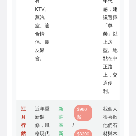
有
年代
KTV、
感，建
蒸汽
議選擇
室。適
「尊
合情
榮」以
侶、朋
上房
友聚
型。地
會。
點在中
正路
上，交
通便
利。
江
近年重
新
我個人
$980
起
月
新裝
莊
很喜歡
行
修，風
區
/
他們石
館
格現代
新
材與木
$3200