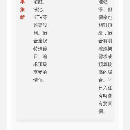
車
浴缸、
池乾
旅
泳池、
淨。但
館
KTV等
價格也
娛樂設
相對頂
施。適
級，適
合慶祝
合有明
特殊節
確娛樂
日、追
需求或
求頂級
預算較
享受的
高的場
情侶。
合。平
日入住
有時會
有驚喜
價。