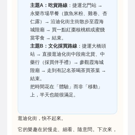
主題A：吃貨路線
：捷運北門站 →
永樂市場早餐（旗魚米粉、雞卷、杏
仁露）→ 沿迪化街主街散步至霞海
城隍廟 → 買一點紅棗核桃糕或蜜餞
當零食 → 結束。
主題B：文化採買路線
：捷運大橋頭
站 → 直接逛迪化街中段南北貨、中
藥行（採買伴手禮）→ 參觀霞海城
隍廟 → 走到有記名茶喝茶買茶葉 →
結束。
把時間花在「體驗」而非「移動」
上，半天也能很滿足。
逛迪化街，快不起來。
它的樂趣在於慢走、細看、隨意問。下次來，