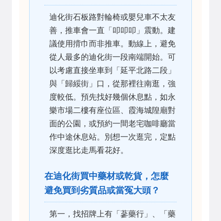
迪化街石板路對輪椅或嬰兒車不太友
善，推車會一直「叩叩叩」震動。建
議使用揹巾而非推車。動線上，避免
從人最多的迪化街一段南端開始。可
以考慮直接坐車到「延平北路二段」
與「歸綏街」口，從那裡往南逛，強
度較低。預先找好幾個休息點，如永
樂市場二樓有座位區、霞海城隍廟對
面的公園，或預約一間老宅咖啡廳當
作中途休息站。別想一次逛完，定點
深度逛比走馬看花好。
在迪化街買中藥材或乾貨，怎麼
避免買到劣質品或當冤大頭？
第一，找招牌上有「蔘藥行」、「藥