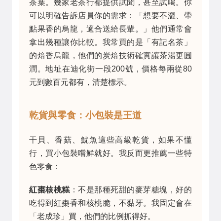
茶葉。幾家老茶行都提供試聞，甚至試喝。你
可以明確告訴店員你的需求：「想要不澀、帶
點果香的烏龍，適合送給長輩。」他們通常會
拿出幾種讓你比較。我常買的是「有記名茶」
的焙香烏龍，他們的炭焙技術確實讓茶湯更圓
潤。地址在迪化街一段200號，價格每兩從80
元到數百元都有，清楚標示。
乾貨與零食：小包裝是王道
干貝、香菇、魷魚這些高級乾貨，如果不懂
行，買小包裝嚐鮮就好。我反而更推薦一些特
色零食：
紅棗核桃糕
：不是那種死甜的麥芽糖塊，好的
吃得到紅棗香和核桃脆，不黏牙。我固定會在
「老成珍」買，他們的比例抓得好。