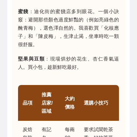
蜜餞
：迪化街的蜜餞店多到眼花。一個小訣
竅：避開那些顏色過度鮮豔的（例如亮綠色的
醃青梅），選色澤自然的。我喜歡買「化核應
子」和「陳皮梅」，生津止渴，坐車時吃一顆
很舒服。
堅果與豆類
：現場烘炒的花生、杏仁香氣逼
人。買小包，趁新鮮吃最好。
推薦
大約
品項
店家/
選購小技巧
價格
區域
炭焙
有記
每兩
要求試聞乾茶