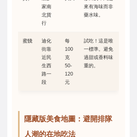
家南
來有海味而非
北貨
藥水味。
行
蜜餞
迪化
每
試吃！這是唯
街靠
100
一標準。避免
近民
克
過甜或香料味
生西
50-
重的。
路一
120
段
元
隱藏版美食地圖：避開排隊
人潮的在地吃法