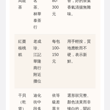
烏龍
名
80-
香，好的茶葉
茶
茶、
300
香氣清揚無雜
林華
元
味。
泰茶
行
紅棗
老成
每包
用手輕按，質
核桃
珍、
100-
地應軟而不
糕
江記
150
硬，表示新
華隆
元
鮮。
商行
附近
攤位
干貝
迪化
依等
選形狀完整、
（乾
街中
級差
顏色淡黃而非
貨）
段多
異大
慘白的，聞起