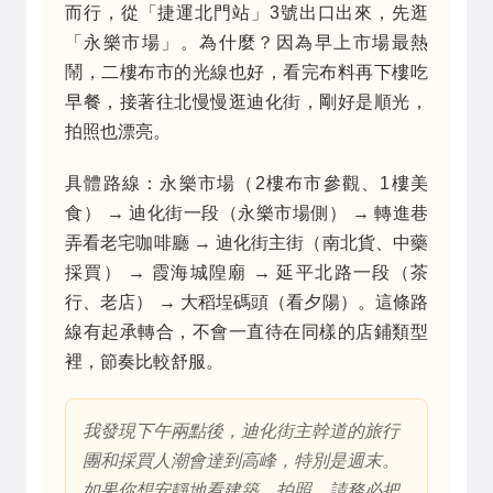
而行，從「捷運北門站」3號出口出來，先逛
「永樂市場」。為什麼？因為早上市場最熱
鬧，二樓布市的光線也好，看完布料再下樓吃
早餐，接著往北慢慢逛迪化街，剛好是順光，
拍照也漂亮。
具體路線：永樂市場（2樓布市參觀、1樓美
食） → 迪化街一段（永樂市場側） → 轉進巷
弄看老宅咖啡廳 → 迪化街主街（南北貨、中藥
採買） → 霞海城隍廟 → 延平北路一段（茶
行、老店） → 大稻埕碼頭（看夕陽）。這條路
線有起承轉合，不會一直待在同樣的店鋪類型
裡，節奏比較舒服。
我發現下午兩點後，迪化街主幹道的旅行
團和採買人潮會達到高峰，特別是週末。
如果你想安靜地看建築、拍照，請務必把