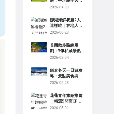
略：中坑親子必
玩，費用技巧一次
2026-04-08
，
看
澎湖海鮮餐廳2人
這樣吃｜在地人私
藏高CP值清單
2026-06-28
首爾散步路線規
劃：3條私藏景點
路線，避開人潮深
2026-02-04
度遊
鎌倉冬天一日遊攻
略：景點美食與行
程規劃
2026-02-28
花蓮青年旅館推薦
｜精選5間高CP值
背包客棧，近車站
2026-05-31
景點