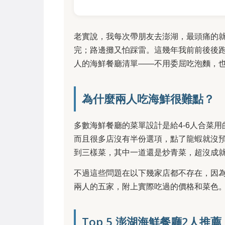
老實說，我每次帶朋友去澎湖，最頭痛的
完；路邊攤又怕踩雷。這幾年我前前後後
人的海鮮餐廳清單——不用委屈吃泡麵，
為什麼兩人吃海鮮很難點？
多數海鮮餐廳的菜單設計是給4-6人合菜
而且很多店沒有半份選項，點了龍蝦就沒
到三樣菜，其中一道還是炒青菜，超沒成
不過這些問題在以下幾家店都不存在，因
兩人的五家，附上實際吃過的價格和菜色
Top 5 澎湖海鮮餐廳2人推薦