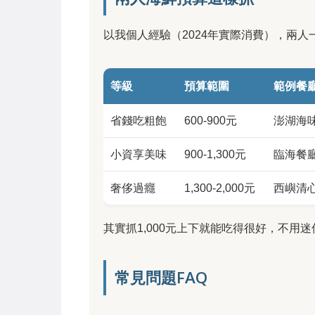
以我個人經驗（2024年實際消費），兩
等級
預算範圍
範例餐
省錢吃粗飽
600-900元
澎湖海
小資享美味
900-1,300元
臨海餐
奢侈過癮
1,300-2,000元
西嶼清
其實抓1,000元上下就能吃得很好，不
常見問題FAQ