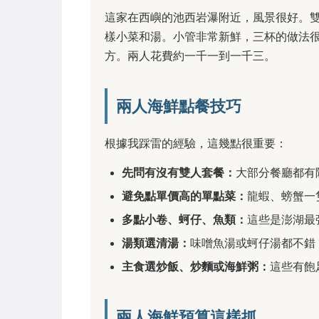
這家在西嶼的池西岩瀑附近，風景很好。
樣小菜和湯。小管非常新鮮，三杯的做法
方。兩人花費約一千一到一千三。
兩人海鮮點餐技巧
根據我踩雷的經驗，這幾點很重要：
先問有沒有雙人套餐：
大部分餐廳都有
避免點單價高的單點菜：
龍蝦、螃蟹一
多點小卷、蚵仔、魚類：
這些是澎湖最
湯類選清湯：
味噌魚湯或蚵仔湯都不錯
主食選炒飯、炒麵或海鮮粥：
這些有飽
兩人海鮮預算這樣抓