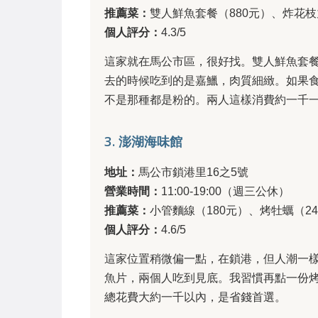
推薦菜：
雙人鮮魚套餐（880元）、炸花枝
個人評分：
4.3/5
這家就在馬公市區，很好找。雙人鮮魚套
去的時候吃到的是嘉鱲，肉質細緻。如果
不是那種都是粉的。兩人這樣消費約一千
3. 澎湖海味館
地址：
馬公市鎖港里16之5號
營業時間：
11:00-19:00（週三公休）
推薦菜：
小管麵線（180元）、烤牡蠣（24
個人評分：
4.6/5
這家位置稍微偏一點，在鎖港，但人潮一
魚片，兩個人吃到見底。我習慣再點一份
總花費大約一千以內，是省錢首選。