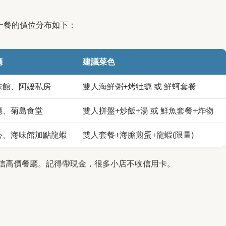
人一餐的價位分布如下：
廳
建議菜色
味館、阿嬤私房
雙人海鮮粥+烤牡蠣 或 鮮蚵套餐
廳、菊島食堂
雙人拼盤+炒飯+湯 或 鮮魚套餐+炸物
心、海味館加點龍蝦
雙人套餐+海膽煎蛋+龍蝦(限量)
用迷信高價餐廳。記得帶現金，很多小店不收信用卡。