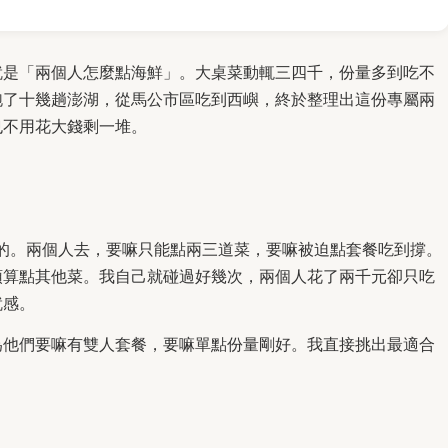
就是「兩個人怎麼點海鮮」。大桌菜動輒三四千，份量多到吃不
跑了十幾趟澎湖，從馬公市區吃到西嶼，終於整理出這份專屬兩
也不用花大錢剩一堆。
用的。兩個人去，要嘛只能點兩三道菜，要嘛被迫點套餐吃到撐。
預算點其他菜。我自己就碰過好幾次，兩個人花了兩千元卻只吃
就感。
為他們要嘛有雙人套餐，要嘛單點份量剛好。我直接挑出最適合
。