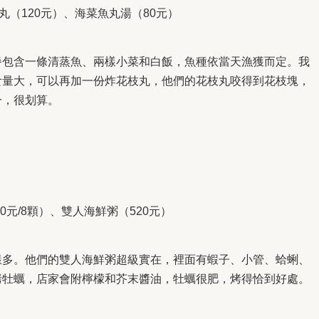
丸（120元）、海菜魚丸湯（80元）
餐包含一條清蒸魚、兩樣小菜和白飯，魚種依當天漁獲而定。我
食量大，可以再加一份炸花枝丸，他們的花枝丸咬得到花枝塊，
一，很划算。
0元/8顆）、雙人海鮮粥（520元）
樣多。他們的雙人海鮮粥超級實在，裡面有蝦子、小管、蛤蜊、
烤牡蠣，店家會附檸檬和芥末醬油，牡蠣很肥，烤得恰到好處。