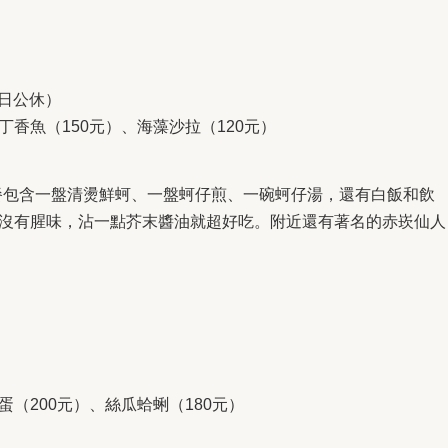
0（週日公休）
丁香魚（150元）、海藻沙拉（120元）
餐包含一盤清燙鮮蚵、一盤蚵仔煎、一碗蚵仔湯，還有白飯和飲
，沒有腥味，沾一點芥末醬油就超好吃。附近還有著名的赤崁仙人
蛋（200元）、絲瓜蛤蜊（180元）