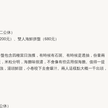
0（週二公休）
200元）、雙人海鮮拼盤（680元）
拼盤包含四種當日漁獲，有時候有石斑、有時候是透抽，份量兩
飯，米粒分明，海膽味很濃，不會像有些店用假海膽。值得一提
很強，湯頭鮮甜，小卷咬下去會爆汁。兩人這樣點大概一千出頭，
（無公休）