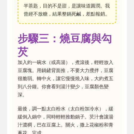
半茶匙，目的不是甜，是讓味道圓潤。我
曾經不放糖，結果整鍋死鹹，差點報銷。
步驟三：燒豆腐與勾
芡
加入約一碗水（或高湯），煮滾後，輕輕放入
豆腐塊。用鍋鏟背面推，不要大力攪拌，豆腐
很脆弱。轉中火，讓它慢慢燒入味，大約煮五
到八分鐘。你會看到湯汁變少，豆腐顏色變
深。
最後，調一點太白粉水（太白粉加冷水），緩
緩倒入鍋中，同時輕輕推動鍋子。芡汁會讓湯
汁濃稠，巴在豆腐上。關火，撒上花椒粉和青
蔥花。完成。