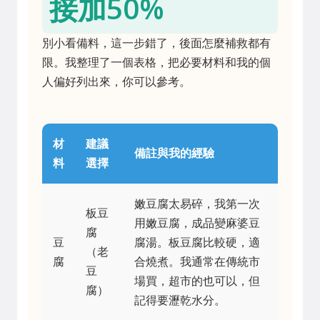
接加50%
別小看備料，這一步錯了，後面怎麼補救都有
限。我整理了一個表格，把必要材料和我的個
人偏好列出來，你可以參考。
材
建議
備註與我的經驗
料
選擇
嫩豆腐太易碎，我第一次
板豆
用嫩豆腐，成品變麻婆豆
腐
豆
腐湯。板豆腐比較硬，適
（老
腐
合燒煮。我通常在傳統市
豆
場買，超市的也可以，但
腐）
記得要瀝乾水分。