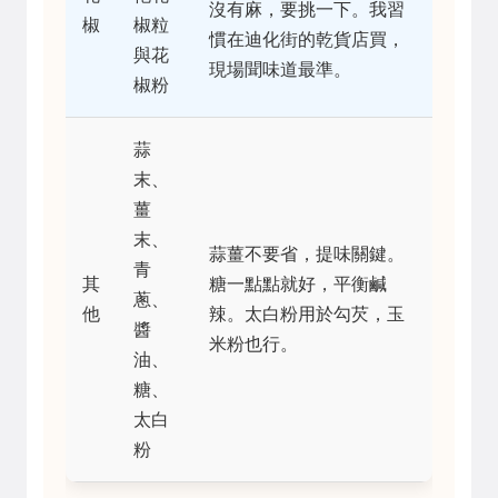
沒有麻，要挑一下。我習
椒
椒粒
慣在迪化街的乾貨店買，
與花
現場聞味道最準。
椒粉
蒜
末、
薑
末、
蒜薑不要省，提味關鍵。
青
其
糖一點點就好，平衡鹹
蔥、
他
辣。太白粉用於勾芡，玉
醬
米粉也行。
油、
糖、
太白
粉