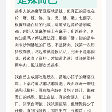
很多人以為麻婆豆腐就是辣，但真正的靈魂在
於「麻、辣、鮮、香、燙、酥、嫩」七個字。
根據維基百科的記載，這道菜起源於清朝成
都，創始人陳麻婆臉上有麻子，所以得名。但
你知道嗎？傳統做法裡，那個「酥」指的是牛
肉末炒到酥脆的口感，不是豬肉。我第一次用
豬絞肉做，吃起來就是軟趴趴，完全不是那個
味。後來查了資料，才知道老派川菜師傅堅持
用牛肉，風味層次差很多。
我自己去成都吃過幾次，當地小館子的麻婆豆
腐，上桌時還咕嘟咕嘟冒泡，表面浮著一層紅
油和花椒粉，豆腐塊完好但吸飽了醬汁。那種
燙口的感覺，配上白飯，真的會讓人一口接一
口。回來台灣後，我試圖複製，但總覺得少了
什麼。直到我發現，問題出在「豆瓣醬」和