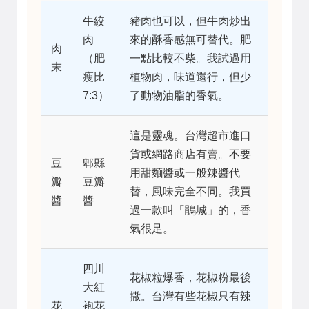
牛絞
豬肉也可以，但牛肉炒出
肉
來的酥香感無可替代。肥
肉
（肥
一點比較不柴。我試過用
末
瘦比
植物肉，味道還行，但少
7:3）
了動物油脂的香氣。
這是靈魂。台灣超市進口
貨或網路商店有賣。不要
豆
郫縣
用甜麵醬或一般辣醬代
瓣
豆瓣
替，風味完全不同。我買
醬
醬
過一款叫「鵑城」的，香
氣很足。
四川
花椒粒爆香，花椒粉最後
大紅
撒。台灣有些花椒只有辣
花
袍花