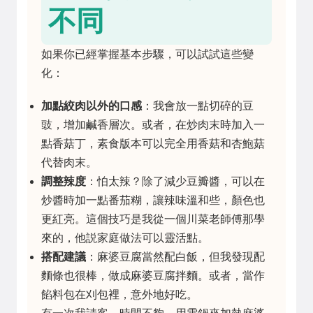
不同
如果你已經掌握基本步驟，可以試試這些變
化：
加點絞肉以外的口感
：我會放一點切碎的豆
豉，增加鹹香層次。或者，在炒肉末時加入一
點香菇丁，素食版本可以完全用香菇和杏鮑菇
代替肉末。
調整辣度
：怕太辣？除了減少豆瓣醬，可以在
炒醬時加一點番茄糊，讓辣味溫和些，顏色也
更紅亮。這個技巧是我從一個川菜老師傅那學
來的，他説家庭做法可以靈活點。
搭配建議
：麻婆豆腐當然配白飯，但我發現配
麵條也很棒，做成麻婆豆腐拌麵。或者，當作
餡料包在刈包裡，意外地好吃。