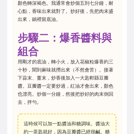
顏色轉深褐色。我通常會炒個五到七分鐘，耐
心點，香味出來就對了。炒好後，先把肉末盛
出來，鍋裡留底油。
步驟二：爆香醬料與
組合
用剛才的底油，轉小火，放入花椒粒爆香約三
十秒，聞到麻味就撈出來（不然會苦）。接著
下蒜末、薑末，炒香後加入一大匙郫縣豆瓣
醬。豆瓣醬一定要炒過，紅油才會出來，顏色
也漂亮。炒個一分鐘，然後把炒好的肉末倒回
去，拌勻。
這時候可以加一點醬油和糖調味。醬油大
約一茶匙就好，因為豆瓣醬已經很鹹。糖