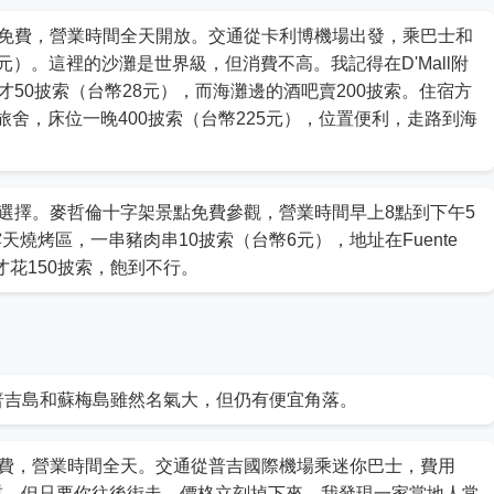
免費，營業時間全天開放。交通從卡利博機場出發，乘巴士和
0元）。這裡的沙灘是世界級，但消費不高。我記得在D'Mall附
50披索（台幣28元），而海灘邊的酒吧賣200披索。住宿方
”的青年旅舍，床位一晚400披索（台幣225元），位置便利，走路到海
選擇。麥哲倫十字架景點免費參觀，營業時間早上8點到下午5
這是露天燒烤區，一串豬肉串10披索（台幣6元），地址在Fuente
才花150披索，飽到不行。
普吉島和蘇梅島雖然名氣大，但仍有便宜角落。
費，營業時間全天。交通從普吉國際機場乘迷你巴士，費用
嚴重，但只要你往後街走，價格立刻掉下來。我發現一家當地人常