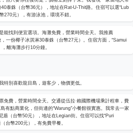
河粉40泰銖（台幣36元），地址在Rat-U-Thit路。住宿可以選“Lub
泰銖（台幣270元），有游泳池，環境不錯。
是能找到便宜選項。海灘免費，營業時間全天。我推薦
，每週五開放，一份椰子冰淇淋30泰銖（台幣27元）。住宿方面，“Samui
5元），離海灘步行10分鐘。
我特別喜歡龍目島，遊客少，物價更低。
票免費，營業時間全天。交通從伍拉·賴國際機場乘計程車，費
巴厘島有點商業化，但街邊的“Warung”小餐館很實惠。我常去一家
0印尼盾（台幣50元），地址在Legian街。住宿可以找“Puri
00印尼盾（台幣200元），有免費早餐。