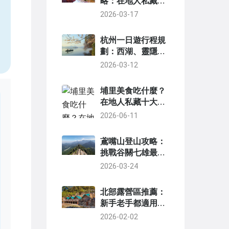
略：在地人私藏的
魚丸米粉、烤雞與
2026-03-17
，
蔥油餅地圖
杭州一日遊行程規
劃：西湖、靈隱
寺、河坊街經典路
2026-03-12
線全攻略
埔里美食吃什麼？
在地人私藏十大必
吃清單，從早午餐
2026-06-11
到深夜食堂一次收
錄
鳶嘴山登山攻略：
挑戰谷關七雄最驚
險岩稜，路線、交
2026-03-24
通、裝備全解析
北部露營區推薦：
新手老手都適用的
完整攻略與私房景
2026-02-02
點