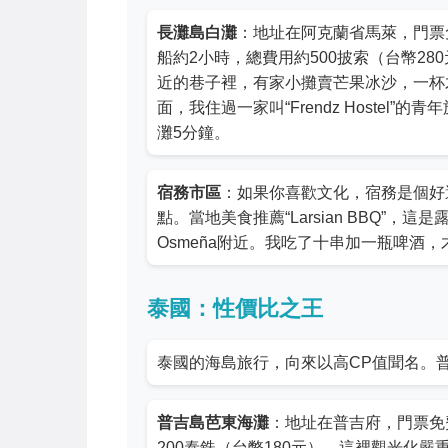
長灘島白灘
：地址在阿克蘭省馬萊，門票
船約2小時，總費用約500披索（台幣28
近的巷子裡，有家小攤賣芒果冰沙，一杯才
面，我住過一家叫“Frendz Hostel
灘5分鐘。
宿務市區
：如果你喜歡文化，宿務是個好
點。當地美食推薦“Larsian BBQ”，
Osmeña附近。我吃了十串加一瓶啤酒，
泰國：性價比之王
泰國的海島旅行，向來以高CP值聞名。
普吉島芭東海灘
：地址在普吉府，門票免
200泰銖（台幣180元）。這裡觀光化