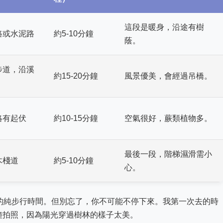
這段是暖身，沿途有樹
路或水泥路
約5-10分鐘
蔭。
步道，沿溪
約15-20分鐘
風景優美，會經過吊橋。
略有起伏
約10-15分鐘
空氣很好，蕨類植物多。
最後一段，階梯濕滑需小
木棧道
約5-10分鐘
心。
鐘的純步行時間。但別忘了，你不可能不停下來。我第一次去的時
鐘拍照，因為陽光穿過樹林的樣子太美。