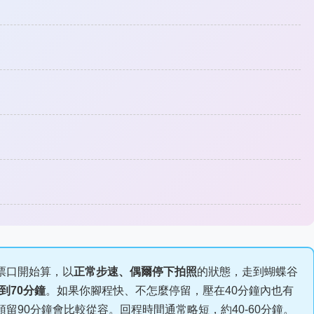
票口開始算，以
正常步速、偶爾停下拍照
的狀態，走到蝴蝶谷
0到70分鐘
。如果你腳程快、不怎麼停留，壓在40分鐘內也有
留90分鐘會比較從容。回程時間通常略短，約40-60分鐘。