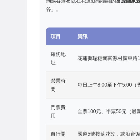
蝴蝶谷瀑布就在花蓮縣瑞穗鄉的
富源國家
谷」。
項目
資訊
確切地
花蓮縣瑞穗鄉富源村廣東路1
址
營業時
每日上午8:00至下午5:00（
間
門票費
全票100元、半票50元（最
用
自行開
國道5號接蘇花改，或沿台9