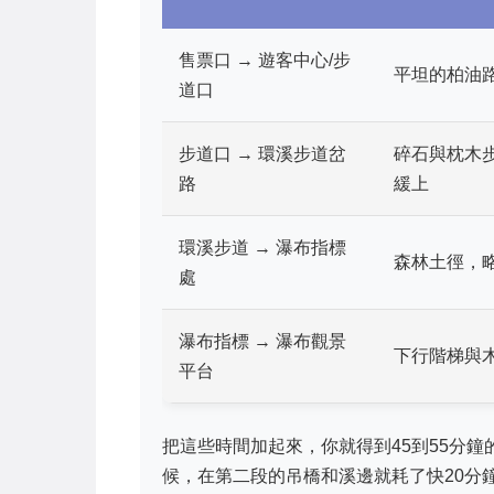
售票口 → 遊客中心/步
平坦的柏油
道口
步道口 → 環溪步道岔
碎石與枕木
路
緩上
環溪步道 → 瀑布指標
森林土徑，
處
瀑布指標 → 瀑布觀景
下行階梯與
平台
把這些時間加起來，你就得到45到55分
候，在第二段的吊橋和溪邊就耗了快20分