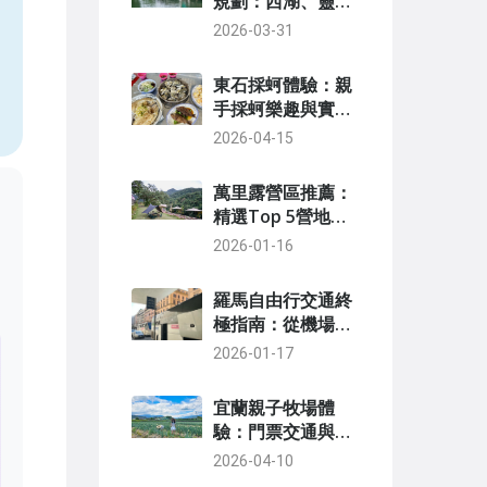
規劃：西湖、靈隱
寺與美食全攻略
2026-03-31
，
東石採蚵體驗：親
手採蚵樂趣與實用
指南
2026-04-15
萬里露營區推薦：
精選Top 5營地攻
略與新手選擇指南
2026-01-16
羅馬自由行交通終
極指南：從機場到
景點的無痛移動攻
2026-01-17
略
宜蘭親子牧場體
驗：門票交通與必
玩活動推薦
2026-04-10