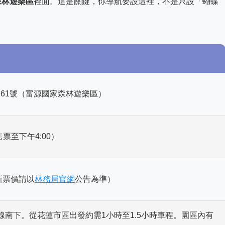
森林遊樂區
裡面。這是關鍵，你導航要設這裡，不是只設「蝴蝶
61號（富源國家森林遊樂區）
售票至下午4:00）
新票價請以
林務局官網
公告為準）
線南下。從花蓮市區出發約需1小時至1.5小時車程。園區內有