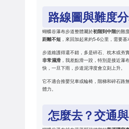
路線圖與難度分
蝴蝶谷瀑布步道整體屬於
初階到中階
的難
距離不短
，來回加起來約5-6公里，需要
步道維護得還不錯，多是碎石、枕木或夯
非常濕滑
，我差點滑一跤，特別是接近瀑
快，一旦下雨，步道泥濘度會立刻上升。
它不適合推嬰兒車或輪椅，階梯和碎石路
體力。
怎麼去？交通與