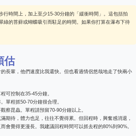
步行時間上，加上至少15-30分鐘的「緩衝時間」。這包括拍
翠綠的苔蘚或蝴蝶吸引而駐足的時間。如果你打算在瀑布下待
預估
會的長輩，他們速度比我還快。但也看過情侶悠哉地走了快兩小
可控制在35-45分鐘。
。單程抓50-70分鐘很合理。
觀察昆蟲。單程請預留70-90分鐘以上。
充滿期待，體力也足，往往不覺得累。但回程時，興奮感消退，
而會覺得更漫長。我建議回程時間可以抓去程的80%到90%。