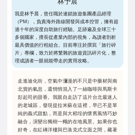
林予晨
我是林予晨，曾任職於連鎖旅遊集團產品經理
（PM），負責海外路線開發與成本控管，擁有超
過十年的深度自助旅行經驗。足跡遍及全球三十
多個國家，擅長從產業內部的視角，為讀者剖析
最具價值的行程組合。目前專注於撰寫「旅行碎
片」專欄，致力於將繁雜的旅遊資訊碎片化，整
理成讀者一眼就能帶走的實用攻略。
走進迪化街，空氣中瀰漫的不只是中藥材與南
北貨的氣息，還悄悄混入了一絲咖啡與馬斯卡
彭起司的甜香。我親自走訪了這片台北最迷人
的老城區，發現提拉米蘇在這裡，早已不是單
純的義式甜點，而是與大稻埕的懷舊風情巧妙
融合，演變出獨樹一幟的在地風景。如果你也
好奇，在紅磚洋樓與巴洛克式立面之間，藏著