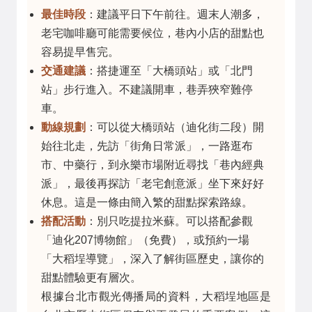
最佳時段
：建議平日下午前往。週末人潮多，
老宅咖啡廳可能需要候位，巷內小店的甜點也
容易提早售完。
交通建議
：搭捷運至「大橋頭站」或「北門
站」步行進入。不建議開車，巷弄狹窄難停
車。
動線規劃
：可以從大橋頭站（迪化街二段）開
始往北走，先訪「街角日常派」，一路逛布
市、中藥行，到永樂市場附近尋找「巷內經典
派」，最後再探訪「老宅創意派」坐下來好好
休息。這是一條由簡入繁的甜點探索路線。
搭配活動
：別只吃提拉米蘇。可以搭配參觀
「迪化207博物館」（免費），或預約一場
「大稻埕導覽」，深入了解街區歷史，讓你的
甜點體驗更有層次。
根據台北市觀光傳播局的資料，大稻埕地區是