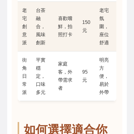
老
台茶
老宅
宅
融
喜歡嚐
氛
150
創
合，
鮮，拍
圍，
元
意
風味
照打卡
座位
派
創新
舒適
街
平實
明亮
家庭
角
穩
方
客，外
95
日
定，
便，
帶需求
元
常
口味
易於
者
派
多元
外帶
如何選擇適合你