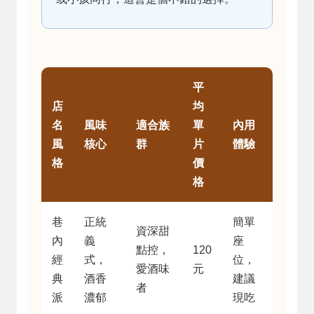
平
店
均
名
風味
適合族
單
內用
風
核心
群
片
體驗
格
價
格
巷
正統
簡單
資深甜
內
義
座
點控，
120
經
式，
位，
愛酒味
元
典
酒香
建議
者
派
濃郁
現吃