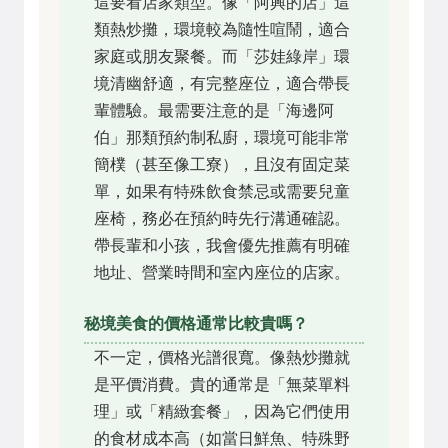
這要看店家類型。像「阿興的店」這
類熱炒攤，環境較為隨性喧鬧，適合
家庭或朋友聚餐。而「莎娃綠岸」環
境清幽舒適，有完整座位，適合帶長
輩體驗。最需要注意的是「海邊阿
伯」那類預約制私廚，環境可能非常
簡樸（甚至像工寮），且沒有固定菜
單，如果有特殊飲食禁忌或需要兒童
座椅，務必在預約時先行溝通確認。
帶長輩和小孩，我會優先推薦有明確
地址、營業時間和室內座位的店家。
秘境美食的價格通常比較貴嗎？
不一定，價格光譜很寬。像熱炒攤就
是平價消費。貴的通常是「無菜單料
理」或「精緻套餐」，因為它們使用
的食材成本高（如當日鮮魚、特殊野