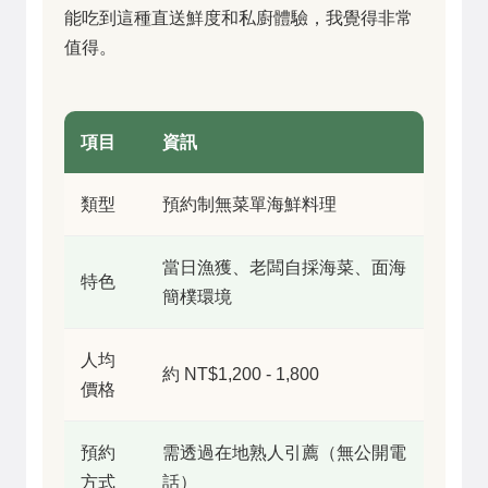
能吃到這種直送鮮度和私廚體驗，我覺得非常
值得。
項目
資訊
類型
預約制無菜單海鮮料理
當日漁獲、老闆自採海菜、面海
特色
簡樸環境
人均
約 NT$1,200 - 1,800
價格
預約
需透過在地熟人引薦（無公開電
方式
話）