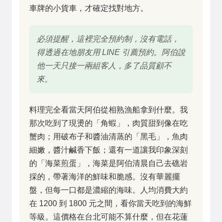
車牌的小貨車，才確定找對地方。
必須提醒，這裡完全預約制，沒有電話，
得透過在地朋友用 LINE 引薦預約。阿伯說
他一天只接一兩組客人，多了品質顧不
來。
料理完全看當天阿伯從相熟漁船拿到什麼。我
那次吃到了現燙的「角蝦」，肉質甜到像在吃
蟹肉；用破布子和醬油清蒸的「黑毛」，魚肉
細嫩，醬汁鹹香下飯；還有一道讓我印象深刻
的「海菜煎蛋」，海菜是阿伯清晨自己去礁岩
採的，帶著海洋的鮮味和脆感。沒有華麗擺
盤，但每一口都是濃縮的海味。人均消費大約
在 1200 到 1800 元之間，看你當天吃到的海鮮
等級。這價格在台北可能不算什麼，但在花蓮