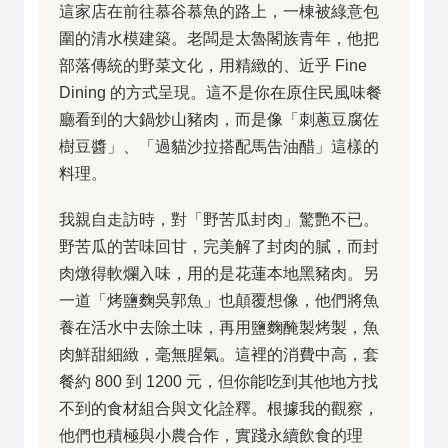
這家店在前往慕谷慕魚的路上，一棟被綠意包
圍的清水模建築。老闆是太魯閣族青年，他把
部落傳統的野菜文化，用精緻的、近乎 Fine
Dining 的方式呈現。這不是你在原住民風味餐
廳看到的大鍋炒山豬肉，而是像「刺蔥豆腐佐
樹豆醬」、「過貓沙拉搭配馬告油醋」這樣的
料理。
我親自走訪時，對「野苦瓜封肉」驚艷不已。
野苦瓜的苦味回甘，完美解了封肉的膩，而封
肉燉得軟爛入味，用的是花蓮本地黑豬肉。另
一道「烤鹽麴吳郭魚」也顛覆想像，他們將魚
養在活水中去除土味，再用鹽麴醃製烤製，魚
肉鮮甜細緻，毫無腥氣。這裡的消費中高，套
餐約 800 到 1200 元，但你能吃到其他地方找
不到的食材組合與文化詮釋。根據我的觀察，
他們也積極與小農合作，實踐永續飲食的理