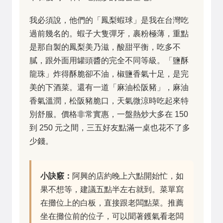
我必須說，他們的「鳳梨蝦球」是我在台灣吃
過前幾名的。蝦子大隻彈牙，裹粉極薄，重點
是那自製的鳳梨美乃滋，酸甜平衡，吃多不
膩，跟外面用罐頭醬的完全不同等級。「鹽酥
龍珠」炸得酥脆卻不油，椒鹽香氣十足，是完
美的下酒菜。還有一道「麻油松阪豬」，麻油
香氣溫潤，松阪豬脆口，天氣微涼時吃起來特
別舒服。價格非常實惠，一盤熱炒大多在 150
到 250 元之間，三五好友點滿一桌也花不了多
少錢。
小訣竅：
阿興的店約晚上六點開始忙，如
果不想等，建議五點半左右就到。菜單寫
在攤位上的白板，直接跟老闆點菜。推薦
坐在攤位前的位子，可以聞著鑊氣看老闆