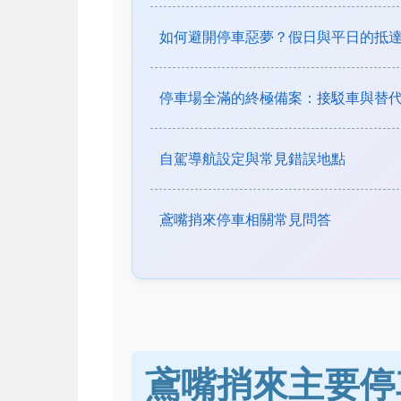
如何避開停車惡夢？假日與平日的抵
停車場全滿的終極備案：接駁車與替
自駕導航設定與常見錯誤地點
鳶嘴捎來停車相關常見問答
鳶嘴捎來主要停