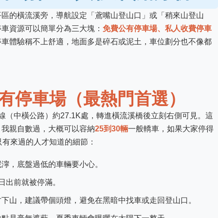
平區的橫流溪旁，導航設定「鳶嘴山登山口」或「稍來山登山
停車資源可以簡單分為三大塊：
免費公有停車場、私人收費停車
停車體驗稱不上舒適，地面多是碎石或泥土，車位劃分也不像都
公有停車場（最熱門首選）
線（中橫公路）約27.1K處，轉進橫流溪橋後立刻右側可見。這
。我親自數過，大概可以容納
25到30輛
一般轎車，如果大家停得
只有來過的人才知道的細節：
泥濘，底盤過低的車輛要小心。
日出前就被停滿。
才下山，建議帶個頭燈，避免在黑暗中找車或走回登山口。