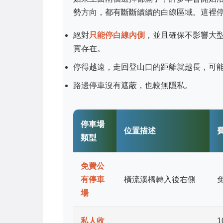
勢方向，都有斷斷續續的白線區域。這裡
絕對
只能停白線內側
，並且確保不影響大
實存在。
停得越遠，走回登山口的距離就越長，可能
路邊停車沒有遮蔽，也較無隱私。
停車場
位置描述
類型
免費公
有停車
橫流溪橋轉入後右側
場
私人收
1