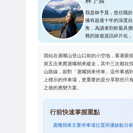
林予晨
我是林予晨，曾任職於
擁有超過十年的深度自
角，為讀者剖析最具價
雜的旅遊資訊碎片化，
我站在鳶嘴山登山口前的小空地，看著眼
第五次來爬鳶嘴稍來縱走，其中三次都在
山路線，卻對「鳶嘴捎來停車」這件事感
上標示的停車場，更重要的是分享那些只
之後的應變方案。
行前快速掌握重點
鳶嘴捎來主要停車場位置與優缺點分