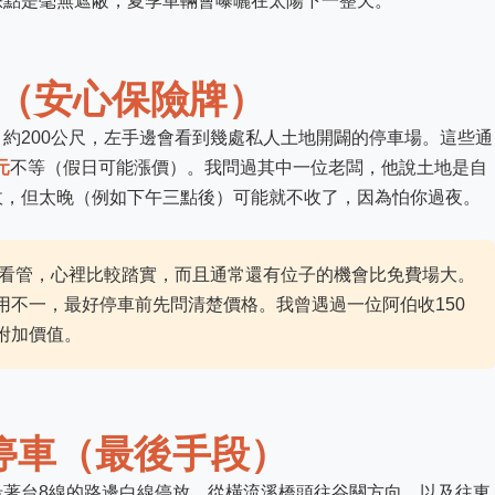
缺點是毫無遮蔽，夏季車輛會曝曬在太陽下一整天。
場（安心保險牌）
約200公尺，左手邊會看到幾處私人土地開闢的停車場。這些通
元
不等（假日可能漲價）。我問過其中一位老闆，他說土地是自
收，但太晚（例如下午三點後）可能就不收了，因為怕你過夜。
看管，心裡比較踏實，而且通常還有位子的機會比免費場大。
用不一，最好停車前先問清楚價格。我曾遇過一位阿伯收150
附加價值。
線停車（最後手段）
沿著台8線的路邊白線停放。從橫流溪橋頭往谷關方向，以及往東