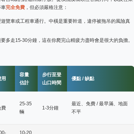
停車
完全免費
，但必須嚴格注意：
型遊覽車或工程車通行。中橫是重要幹道，違停被拖吊的風險真
要多走15-30分鐘，這在你爬完山精疲力盡時會是很大的負擔。
容量
步行至登
費用
優點 / 缺點
估計
山口時間
25-35
最近、免費 / 最早滿、地面
免費
1-3分鐘
輛
不平
00-
10-20