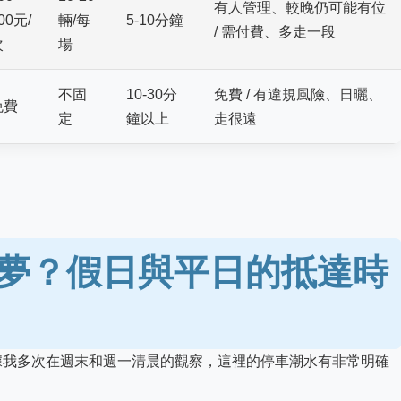
有人管理、較晚仍可能有位
00元/
輛/每
5-10分鐘
/ 需付費、多走一段
次
場
不固
10-30分
免費 / 有違規風險、日曬、
免費
定
鐘以上
走很遠
夢？假日與平日的抵達時
據我多次在週末和週一清晨的觀察，這裡的停車潮水有非常明確