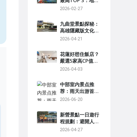
最高TOP 3：地
址、營業時間與必
2026-02-27
，
玩攻略
九曲堂景點探秘：
高雄隱藏版文化之
旅
2026-04-21
花蓮好想住飯店？
嚴選5家高CP值住
宿，從市區到海景
2026-04-03
一次收藏
中部室内景点推
荐：雨天出游首选
与亲子好去处
2026-06-20
新營景點一日遊行
程規劃：避開人潮
的私房路線與美食
2026-04-27
地圖