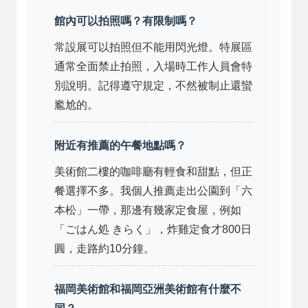
館內可以拍照嗎？有限制嗎？
常設展可以拍照但不能用閃光燈。特展區
通常全面禁止拍照，入場時工作人員會特
別說明。記得遵守規定，不然被制止還蠻
尷尬的。
附近有推薦的午餐地點嗎？
美術館二樓的咖啡廳有輕食和甜點，但正
餐選擇不多。我個人推薦走出公園到「六
本松」一帶，那邊有幾家定食屋，例如
「ごはん処 きらく」，炸雞定食才800日
圓，走路約10分鐘。
福岡美術館和福岡亞洲美術館有什麼不