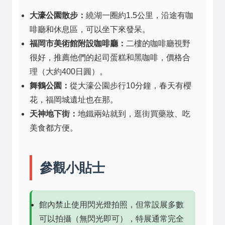
大濠公園散步：
繞湖一圈約1.5公里，沿途有咖
啡廳和休息區，可以坐下來發呆。
福岡市美術館附設咖啡廳：
二樓的咖啡廳視野
很好，推薦他們的起司蛋糕和黑咖啡，價格合
理（大約400日圓）。
舞鶴公園：
從大濠公園步行10分鐘，春天有櫻
花，福岡城遺址也在那。
天神地下街：
地鐵兩站就到，逛街買藥妝、吃
美食都方便。
參觀小貼士
館內禁止使用閃光燈拍照，但常設展多數
可以拍攝（無閃光即可），特展通常完全