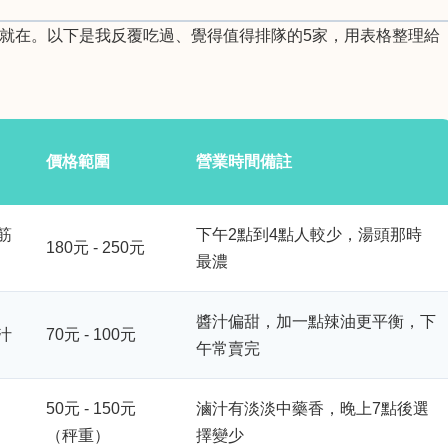
就在。以下是我反覆吃過、覺得值得排隊的5家，用表格整理給
價格範圍
營業時間備註
筋
下午2點到4點人較少，湯頭那時
180元 - 250元
最濃
醬汁偏甜，加一點辣油更平衡，下
汁
70元 - 100元
午常賣完
50元 - 150元
滷汁有淡淡中藥香，晚上7點後選
（秤重）
擇變少