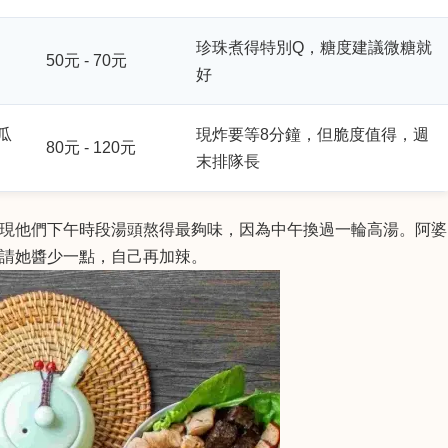
珍珠煮得特別Q，糖度建議微糖就
50元 - 70元
好
瓜
現炸要等8分鐘，但脆度值得，週
80元 - 120元
末排隊長
現他們下午時段湯頭熬得最夠味，因為中午換過一輪高湯。阿婆
請她醬少一點，自己再加辣。