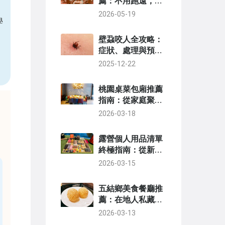
薦：不用跑遠，平
價摘星指南
2026-05-19
學
壁蝨咬人全攻略：
症狀、處理與預防
方法一次看懂
2025-12-22
桃園桌菜包廂推薦
指南：從家庭聚餐
到商務宴客的私藏
2026-03-18
名單
露營個人用品清單
終極指南：從新手
到老手都該帶的必
2026-03-15
備物品
五結鄉美食餐廳推
薦：在地人私藏必
吃清單與避坑指南
2026-03-13