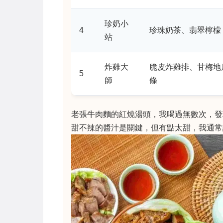
珍奶小
4
珍珠奶茶、翡翠檸檬
站
炸雞大
脆皮炸雞排、甘梅地
5
師
條
老張牛肉麵的紅燒湯頭，我喝過無數次，發
甜不辣的醬汁是關鍵，但有點太甜，我通常