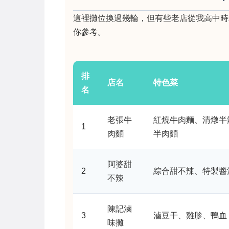
這裡攤位換過幾輪，但有些老店從我高中時
你參考。
排
店名
特色菜
名
老張牛
紅燒牛肉麵、清燉半
1
肉麵
半肉麵
阿婆甜
2
綜合甜不辣、特製醬
不辣
陳記滷
3
滷豆干、雞胗、鴨血
味攤