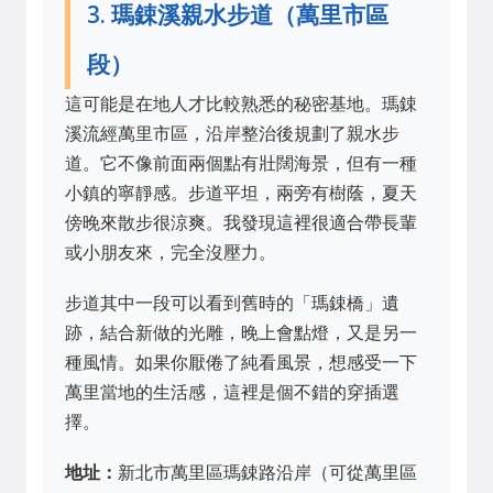
3. 瑪鋉溪親水步道（萬里市區
段）
這可能是在地人才比較熟悉的秘密基地。瑪鋉
溪流經萬里市區，沿岸整治後規劃了親水步
道。它不像前面兩個點有壯闊海景，但有一種
小鎮的寧靜感。步道平坦，兩旁有樹蔭，夏天
傍晚來散步很涼爽。我發現這裡很適合帶長輩
或小朋友來，完全沒壓力。
步道其中一段可以看到舊時的「瑪鋉橋」遺
跡，結合新做的光雕，晚上會點燈，又是另一
種風情。如果你厭倦了純看風景，想感受一下
萬里當地的生活感，這裡是個不錯的穿插選
擇。
地址：
新北市萬里區瑪鋉路沿岸（可從萬里區