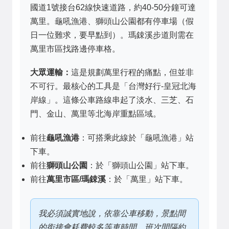
國道1號接台62線快速道路，約40-50分鐘可達
萬里。龜吼漁港、獅頭山公園都有停車場（假
日一位難求，要早點到）。瑪鋉溪步道則需在
萬里市區找路邊停車格。
大眾運輸：
這是規劃萬里行程的痛點，但並非
不可行。最核心的工具是「台灣好行-皇冠北海
岸線」。這條公車路線串起了淡水、三芝、石
門、金山、萬里等北海岸重點區域。
前往
龜吼漁港
：可搭乘此線於「龜吼漁港」站
下車。
前往
獅頭山公園
：於「獅頭山公園」站下車。
前往
萬里市區/瑪鋉溪
：於「萬里」站下車。
我必須誠實地說，依靠公車移動，景點間
的銜接會耗費較多等車時間，班次間隔約