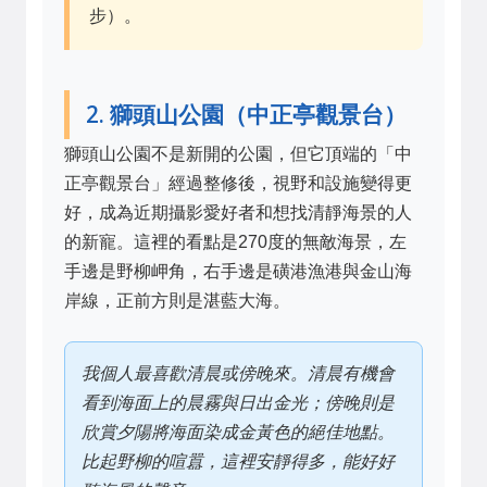
步）。
2. 獅頭山公園（中正亭觀景台）
獅頭山公園不是新開的公園，但它頂端的「中
正亭觀景台」經過整修後，視野和設施變得更
好，成為近期攝影愛好者和想找清靜海景的人
的新寵。這裡的看點是270度的無敵海景，左
手邊是野柳岬角，右手邊是磺港漁港與金山海
岸線，正前方則是湛藍大海。
我個人最喜歡清晨或傍晚來。清晨有機會
看到海面上的晨霧與日出金光；傍晚則是
欣賞夕陽將海面染成金黃色的絕佳地點。
比起野柳的喧囂，這裡安靜得多，能好好