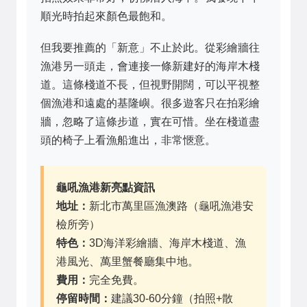
順光時拍起來顏色最飽和。
但我要推薦的「新意」不止於此。從彩繪牆往
漁港另一頭走，會連接一條新建好的海岸木棧
道。這條棧道不長，但視野開闊，可以平視整
個漁港和遠處的基隆嶼。很多遊客只在拍彩繪
牆，忽略了這條步道，實在可惜。坐在棧道盡
頭的椅子上看漁船進出，非常愜意。
龜吼漁港新亮點資訊
地址：
新北市萬里區漁澳路（龜吼漁港安
檢所旁）
特色：
3D海洋彩繪牆、海岸木棧道、漁
港風光、萬里蟹餐廳集中地。
費用：
完全免費。
停留時間：
建議30-60分鐘（拍照+散