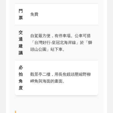
門
免費
票
交
自駕最方便，有停車場。公車可搭
通
「台灣好行-皇冠北海岸線」於「獅
建
頭山公園」站下車。
議
必
拍
觀景亭二樓，用長焦鏡頭壓縮野柳
角
岬角與海面的畫面。
度