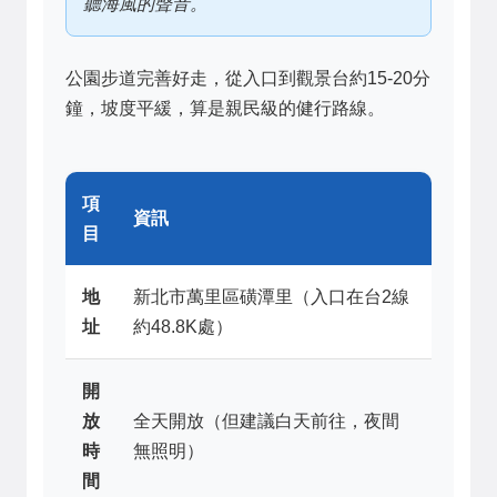
聽海風的聲音。
公園步道完善好走，從入口到觀景台約15-20分
鐘，坡度平緩，算是親民級的健行路線。
項
資訊
目
地
新北市萬里區磺潭里（入口在台2線
址
約48.8K處）
開
放
全天開放（但建議白天前往，夜間
時
無照明）
間