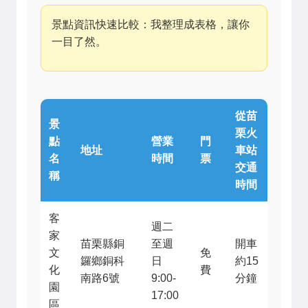
景點資訊快速比較：我整理成表格，讓你
一目了然。
從苗
景
栗火
點
營業
門
地址
車站
名
時間
票
交通
稱
時間
客
週二
家
苗栗縣銅
至週
開車
文
免
鑼鄉銅科
日
約15
化
費
南路6號
9:00-
分鐘
園
17:00
區