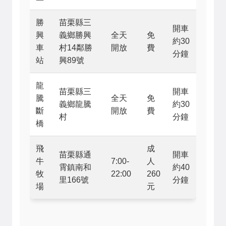
勝
苗栗縣三
開車
興
義鄉勝興
全天
免
約30
車
村14鄰勝
開放
費
分鐘
站
興89號
龍
苗栗縣三
開車
騰
全天
免
義鄉龍騰
約30
斷
開放
費
村
分鐘
橋
飛
成
苗栗縣通
開車
牛
7:00-
人
霄鎮南和
約40
牧
22:00
260
里166號
分鐘
場
元