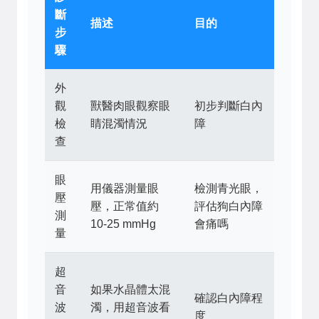
斷
描述
目的
步
驟
外
觀
獸醫肉眼觀察眼
初步判斷白內
檢
睛混濁情況
障
查
眼
用儀器測量眼
檢測青光眼，
壓
壓，正常值約
評估狗白內障
測
10-25 mmHg
會痛嗎
量
超
音
如果水晶體太混
確認白內障程
波
濁，用超音波看
度