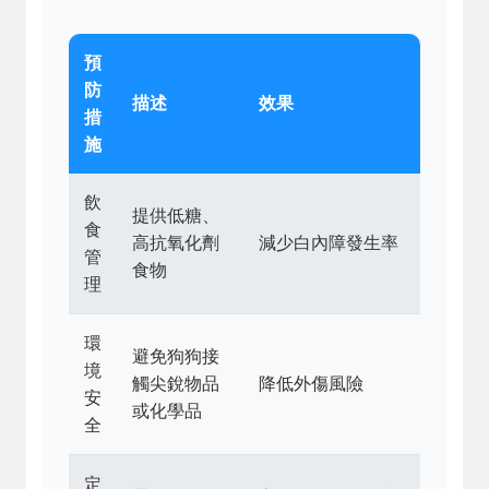
預
防
描述
效果
措
施
飲
提供低糖、
食
高抗氧化劑
減少白內障發生率
管
食物
理
環
避免狗狗接
境
觸尖銳物品
降低外傷風險
安
或化學品
全
定