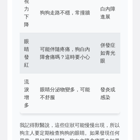
視
力
白內障
狗狗走路不穩，常撞牆
下
進展
降
眼
併發症
睛
可能伴隨疼痛，狗白內
如青光
發
障會痛嗎？這時要小心
眼
紅
流
淚
眼睛分泌物變多，可能
發炎或
增
不舒服
感染
多
我記得獸醫說，這些症狀可能慢慢出現，所以
狗主人要定期檢查狗狗的眼睛。如果發現任何