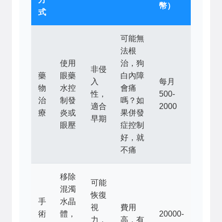
幣）
式
可能無
法根
使用
治，狗
非侵
藥
眼藥
白內障
入
每月
物
水控
會痛
性，
500-
治
制發
嗎？如
適合
2000
療
炎或
果併發
早期
眼壓
症控制
好，就
不痛
移除
可能
混濁
恢復
手
水晶
視
費用
術
體，
20000-
力，
高，有