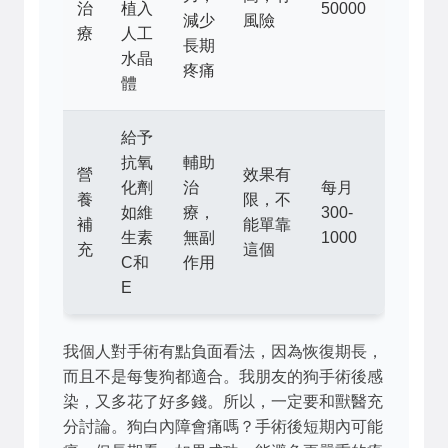
治
植入
50000
減少
風險
療
人工
長期
水晶
疼痛
體
給予
抗氧
輔助
營
效果有
化劑
治
每月
養
限，不
如維
療，
300-
補
能單靠
生素
無副
1000
充
這個
C和
作用
E
我個人對手術有點負面看法，因為恢復期長，
而且不是每隻狗都適合。我朋友的狗手術後感
染，又多花了好多錢。所以，一定要和獸醫充
分討論。狗白內障會痛嗎？手術後短期內可能