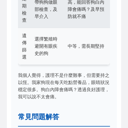
帶狗狗做眼
高，能回答狗白內
期
部檢查，及
障會痛嗎？及早預
檢
早介入
防就不痛
查
遺
選擇繁殖時
傳
避開有眼疾
中等，需長期堅持
篩
史的狗
選
我個人覺得，護理不是什麼難事，但需要持之
以恆。我家狗現在每天吃點營養品，眼睛狀況
穩定很多。狗白內障會痛嗎？透過良好護理，
我可以說不太會痛。
常見問題解答