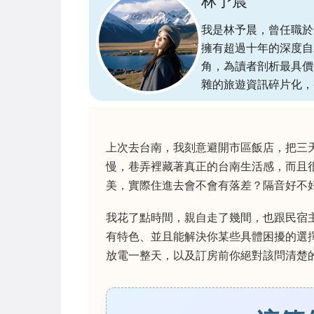
林予晨
我是林予晨，曾任職於
擁有超過十年的深度自
角，為讀者剖析最具價
雜的旅遊資訊碎片化，
上次去台南，我刻意避開市區飯店，把三
慢，巷弄裡藏著真正的台南生活感，而且
美，實際住進去會不會有落差？隔音好不
我花了點時間，親自走了幾間，也跟民宿
有特色、並且能解決你某些具體困擾的選
放電一整天，以及訂房前你絕對該問清楚