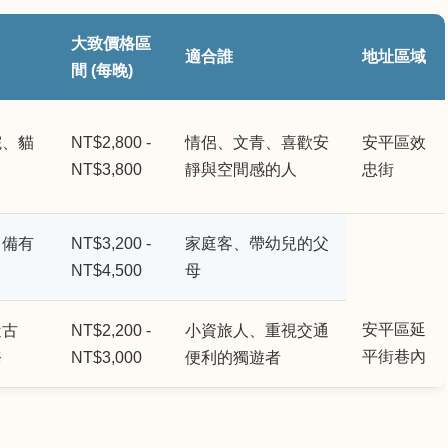
大致價格區
適合誰
地址區域
間 (每晚)
院、貓
NT$2,800 -
情侶、文青、喜歡安
安平區效
NT$3,800
靜與空間感的人
忠街
、備有
NT$3,200 -
家庭客、帶幼兒的父
NT$4,500
母
安平區延
近古
NT$2,200 -
小資旅人、重視交通
平街巷內
務
NT$3,000
便利的獨遊者