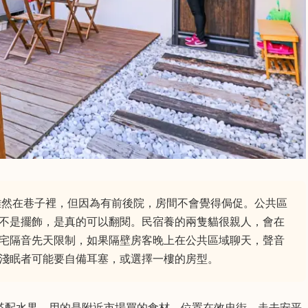
然在巷子裡，但因為有前後院，房間不會覺得侷促。公共區
不是擺飾，是真的可以翻閱。民宿養的兩隻貓很親人，會在
宅隔音先天限制，如果隔壁房客晚上在公共區域聊天，聲音
淺眠者可能要自備耳塞，或選擇一樓的房型。
搭配水果，用的是附近市場買的食材。位置在效忠街，走去安平