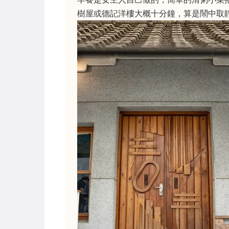
樹屋或德記洋樓大概十分鐘，算是鬧中取