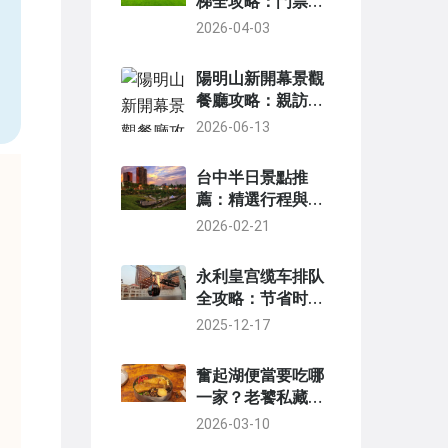
梯全攻略：門票交
通、夜間體驗與玩
2026-04-03
，
樂秘訣
陽明山新開幕景觀
餐廳攻略：親訪推
薦與完整指南
2026-06-13
台中半日景點推
薦：精選行程與實
用攻略
2026-02-21
永利皇宫缆车排队
全攻略：节省时间
技巧与最佳时段分
2025-12-17
析
奮起湖便當要吃哪
一家？老饕私藏評
比與選擇終極指南
2026-03-10