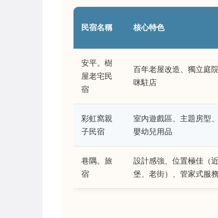
民宿名稱
核心特色
安平。樹
百年老屋改造、獨立庭
屋老宅民
咪駐店
宿
彩虹窩親
室內遊戲區、主題房型
子民宿
嬰幼兒用品
巷隅。旅
設計感強、位置極佳（
宿
堡、老街）、管家式服