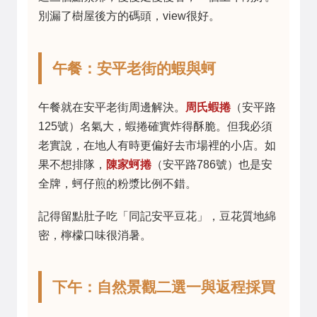
別漏了樹屋後方的碼頭，view很好。
午餐：安平老街的蝦與蚵
午餐就在安平老街周邊解決。
周氏蝦捲
（安平路
125號）名氣大，蝦捲確實炸得酥脆。但我必須
老實說，在地人有時更偏好去市場裡的小店。如
果不想排隊，
陳家蚵捲
（安平路786號）也是安
全牌，蚵仔煎的粉漿比例不錯。
記得留點肚子吃「同記安平豆花」，豆花質地綿
密，檸檬口味很消暑。
下午：自然景觀二選一與返程採買