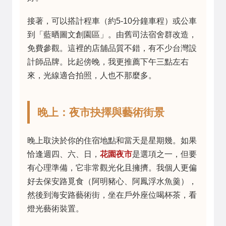
接著，可以搭計程車（約5-10分鐘車程）或公車
到「藍晒圖文創園區」。由舊司法宿舍群改造，
免費參觀。這裡的店舖品質不錯，有不少台灣設
計師品牌。比起傍晚，我更推薦下午三點左右
來，光線適合拍照，人也不那麼多。
晚上：夜市抉擇與藝術街景
晚上取決於你的住宿地點和當天是星期幾。如果
恰逢週四、六、日，
花園夜市
是選項之一，但要
有心理準備，它非常觀光化且擁擠。我個人更偏
好去保安路覓食（阿明豬心、阿鳳浮水魚羹），
然後到海安路藝術街，坐在戶外座位喝杯茶，看
燈光藝術裝置。