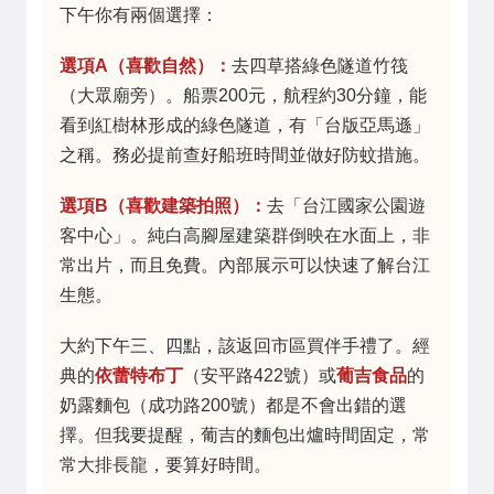
下午你有兩個選擇：
選項A（喜歡自然）：
去四草搭綠色隧道竹筏
（大眾廟旁）。船票200元，航程約30分鐘，能
看到紅樹林形成的綠色隧道，有「台版亞馬遜」
之稱。務必提前查好船班時間並做好防蚊措施。
選項B（喜歡建築拍照）：
去「台江國家公園遊
客中心」。純白高腳屋建築群倒映在水面上，非
常出片，而且免費。內部展示可以快速了解台江
生態。
大約下午三、四點，該返回市區買伴手禮了。經
典的
依蕾特布丁
（安平路422號）或
葡吉食品
的
奶露麵包（成功路200號）都是不會出錯的選
擇。但我要提醒，葡吉的麵包出爐時間固定，常
常大排長龍，要算好時間。