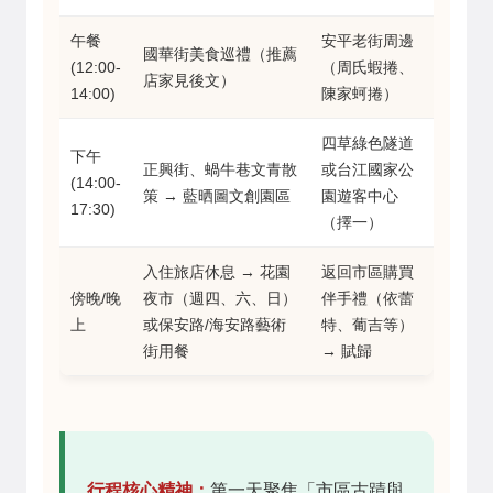
午餐
安平老街周邊
國華街美食巡禮（推薦
(12:00-
（周氏蝦捲、
店家見後文）
14:00)
陳家蚵捲）
四草綠色隧道
下午
正興街、蝸牛巷文青散
或台江國家公
(14:00-
策 → 藍晒圖文創園區
園遊客中心
17:30)
（擇一）
入住旅店休息 → 花園
返回市區購買
傍晚/晚
夜市（週四、六、日）
伴手禮（依蕾
上
或保安路/海安路藝術
特、葡吉等）
街用餐
→ 賦歸
行程核心精神：
第一天聚焦「市區古蹟與