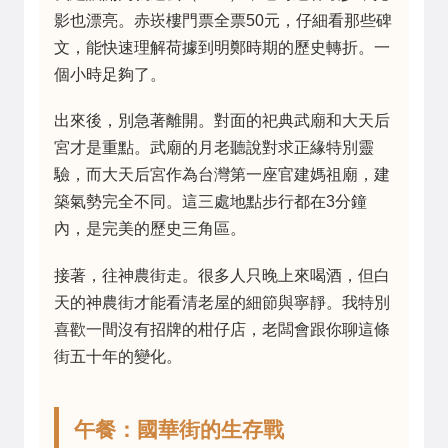
影也漂亮。赤崁樓門票全票50元，仔細看那些碑
文，能快速理解荷據到明鄭時期的歷史轉折。一
個小時足夠了。
出來後，別急著離開。對面的祀典武廟和大天后
宮才是重點。武廟的月老聽說對求正緣特別靈
驗，而大天后宮作為台灣第一座官建媽祖廟，建
築氣勢完全不同。這三處地點步行都在3分鐘
內，是完美的歷史三角區。
接著，往神農街走。很多人只晚上來喝酒，但白
天的神農街才能看清老屋的細節與寧靜。我特別
喜歡一間沒有招牌的柑仔店，老闆會跟你聊這條
街五十年的變化。
午餐：國華街的生存戰