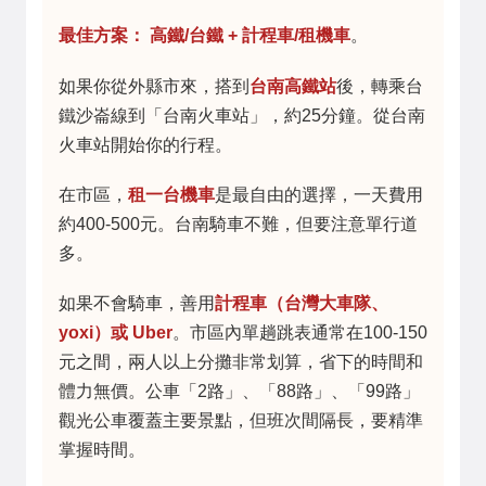
最佳方案：
高鐵/台鐵 + 計程車/租機車
。
如果你從外縣市來，搭到
台南高鐵站
後，轉乘台
鐵沙崙線到「台南火車站」，約25分鐘。從台南
火車站開始你的行程。
在市區，
租一台機車
是最自由的選擇，一天費用
約400-500元。台南騎車不難，但要注意單行道
多。
如果不會騎車，善用
計程車（台灣大車隊、
yoxi）或 Uber
。市區內單趟跳表通常在100-150
元之間，兩人以上分攤非常划算，省下的時間和
體力無價。公車「2路」、「88路」、「99路」
觀光公車覆蓋主要景點，但班次間隔長，要精準
掌握時間。