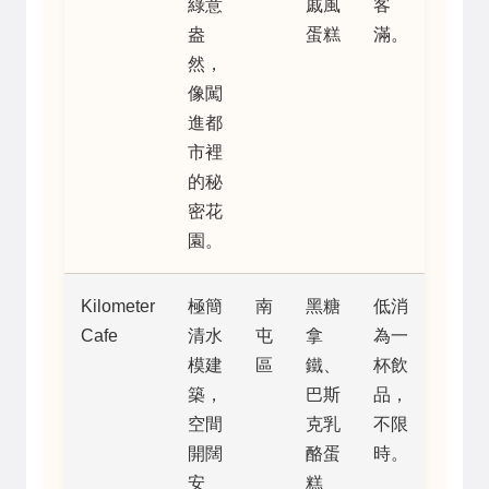
綠意
戚風
客
盎
蛋糕
滿。
然，
像闖
進都
市裡
的秘
密花
園。
Kilometer
極簡
南
黑糖
低消
Cafe
清水
屯
拿
為一
模建
區
鐵、
杯飲
築，
巴斯
品，
空間
克乳
不限
開闊
酪蛋
時。
安
糕