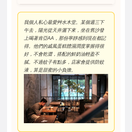
我個人私心最愛艸水木堂。某個週三下
午去，陽光從天井灑下來，坐在舊沙發
上喝著肯亞AA，那份寧靜感到現在都記
得。他們的戚風蛋糕體濕潤度掌握得很
好，不會乾澀，搭配的鮮奶油輕盈不
膩。不過蚊子有點多，店家會提供防蚊
液，算是甜蜜的小負擔。