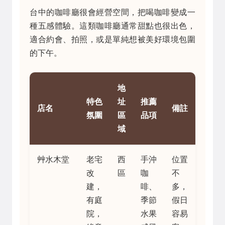
台中的咖啡廳很會經營空間，把喝咖啡變成一
種五感體驗。這類咖啡廳通常甜點也很出色，
適合約會、拍照，或是單純想被美好環境包圍
的下午。
地
特色
址
推薦
店名
備註
氛圍
區
品項
域
艸水木堂
老宅
西
手沖
位置
改
區
咖
不
建，
啡、
多，
有庭
季節
假日
院，
水果
容易