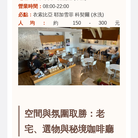
營業時間：
08:00-22:00
必點：
衣索比亞 耶加雪菲 科契爾 (水洗)
人均：
約 150 - 300 元
空間與氛圍取勝：老
宅、選物與秘境咖啡廳