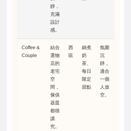
靜，
充滿
設計
感。
Coffee &
結合
西
鍋煮
氛圍
Couple
選物
區
奶
沉
店的
茶、
靜，
老宅
每日
適合
空
限定
一個
間，
甜點
人放
傢俱
空。
器皿
都很
講
究。