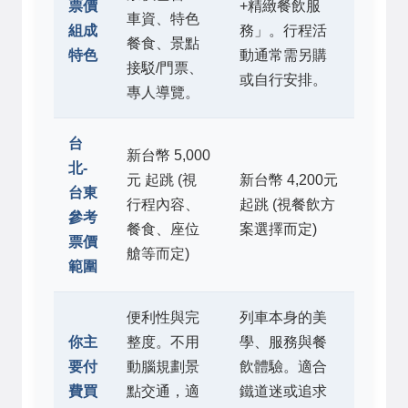
票價
+精緻餐飲服
車資、特色
組成
務」。行程活
餐食、景點
特色
動通常需另購
接駁/門票、
或自行安排。
專人導覽。
台
新台幣 5,000
北-
元 起跳 (視
新台幣 4,200元
台東
行程內容、
起跳 (視餐飲方
參考
餐食、座位
案選擇而定)
票價
艙等而定)
範圍
便利性與完
列車本身的美
你主
整度。不用
學、服務與餐
要付
動腦規劃景
飲體驗。適合
費買
點交通，適
鐵道迷或追求