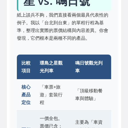
星 vs. 鳴日號
紙上談兵不夠，我們直接看兩個最具代表性的
例子。我以「台北到台東」的單程行程為基
準，整理出實際的票價結構與內容差異。你會
發現，它們根本是兩種不同的產品。
比較
環島之星觀
鳴日號觀光列
項目
光列車
車
核心
「車票+旅
「頂級移動餐
產品
遊」套裝行
車與體驗」
定位
程
一價全包。
主要為「車資
票價已含：