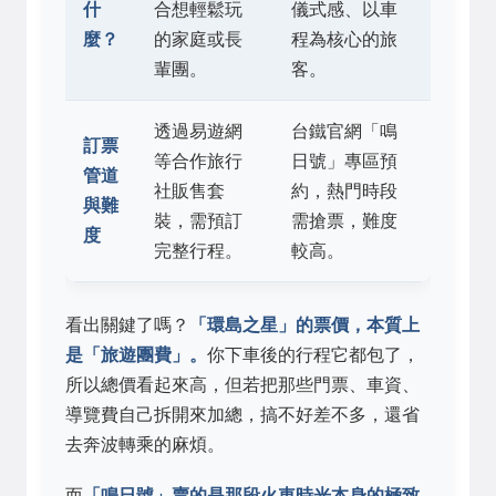
什
合想輕鬆玩
儀式感、以車
麼？
的家庭或長
程為核心的旅
輩團。
客。
透過易遊網
台鐵官網「鳴
訂票
等合作旅行
日號」專區預
管道
社販售套
約，熱門時段
與難
裝，需預訂
需搶票，難度
度
完整行程。
較高。
看出關鍵了嗎？
「環島之星」的票價，本質上
是「旅遊團費」。
你下車後的行程它都包了，
所以總價看起來高，但若把那些門票、車資、
導覽費自己拆開來加總，搞不好差不多，還省
去奔波轉乘的麻煩。
而
「鳴日號」賣的是那段火車時光本身的極致