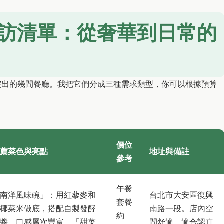
訪清單：從奢華到日常的
突出的幾間餐廳。我把它們分成三種需求類型，你可以根據預算
價位
薦菜色與亮點
地址與備註
參考
午餐
南洋風味碗」：用紅藜麥和
台北市大安區復興
套餐
椰菜米做底，搭配自製發酵
南路一段。店內空
約
醬，口感層次豐富。「甜菜
間舒適，適合認真