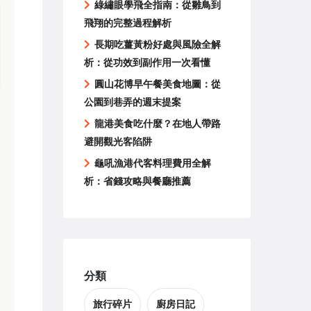
綠繡眼學飛全指南：從雛鳥到
飛翔的完整過程解析
長期吃薑黃粉好處與風險全解
析：從功效到副作用一次看懂
圓山花博早午餐美食地圖：從
公園到巷弄的週末提案
龍港美食吃什麼？在地人帶路
避開觀光客陷阱
龜吼漁港代客料理費用全解
析：省錢攻略與餐廳推薦
分類
旅行碎片
廚房日記