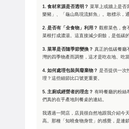
1. 食材來源是否透明？
菜單上或牆上是否
樂豬」、「龜山島現流鮮魚」。敢標示，
2. 是否有「全食物」利用？
觀察菜色，會
菜根打成濃湯。這直接減少廚餘，是低碳
3. 菜單是否隨季節變換？
真正的低碳餐廳
灣的四季物產而調整，這才是吃在地、吃
4. 如何處理包裝與廢棄物？
是否提供一次
理？這些細節比口號更重要。
5. 主廚或經營者的理念？
有時餐廳的粉絲
們真的在乎產地到餐桌的連結。
我遇過一間店，店員很自然地跟我介紹今
高。那種「知曉食物身世」的感覺，是連