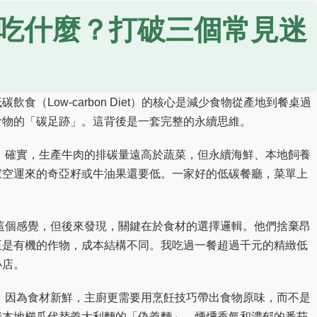
吃什麼？打破三個常見迷
食（Low-carbon Diet）的核心是減少食物從產地到餐桌過
食物的「碳足跡」。這背後是一套完整的永續思維。
。確實，生產牛肉的排碳量遠高於蔬菜，但永續海鮮、本地飼養
家空運來的奇亞籽或牛油果還要低。一家好的低碳餐廳，菜單上
這個感覺，但後來發現，關鍵在於食材的選擇邏輯。他們捨棄昂
至是有機的作物，成本結構不同。我吃過一餐超過千元的精緻低
小店。
。因為食材新鮮，主廚更需要用烹飪技巧帶出食物原味，而不是
烤本地櫛瓜代替義大利麵的「偽義麵」，煙燻香氣和濃郁的番茄