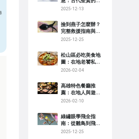
慧：古代聖賢的飲
食哲學與現代應用
2025-12-13
學
撿到燕子怎麼辦？
完整救援指南與實
用步驟
2025-12-25
松山區必吃美食地
圖：在地老饕私藏
的10間餐廳推薦與
2026-02-04
避坑指南
高雄特色餐廳推
薦：在地人與遊客
一致好評的評分最
2026-02-10
高選擇
綠繡眼學飛全指
南：從雛鳥到飛翔
的完整過程解析
2025-12-25