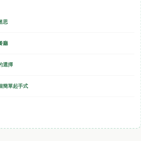
迷思
餐廳
的選擇
個簡單起手式