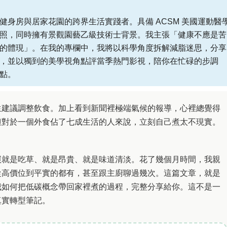
健身房與居家花園的跨界生活實踐者。具備 ACSM 美國運動醫
照，同時擁有景觀園藝乙級技術士背景。我主張「健康不應是苦
的體現」。在我的專欄中，我將以科學角度拆解減脂迷思，分享
，並以獨到的美學視角點評當季熱門影視，陪你在忙碌的步調
點。
生建議調整飲食。加上看到新聞裡極端氣候的報導，心裡總覺得
但對於一個外食佔了七成生活的人來說，立刻自己煮太不現實。
。
碳就是吃草、就是昂貴、就是味道清淡。花了幾個月時間，我親
從高價位到平實的都有，甚至跟主廚聊過幾次。這篇文章，就是
我如何把低碳概念帶回家裡煮的過程，完整分享給你。這不是一
真實轉型筆記。