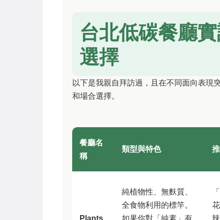
台北低碳餐廳實
選擇
以下是我親自拜訪過，且在不同面向表現
和場合選擇。
餐廳名
類型與特色
推
稱
純植物性、無麩質、
「
全食物利用的標竿。
花
Plants
如果你對「純素」有
辣