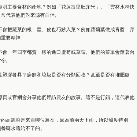
寫明主要食材的產地？例如「花蓮富里胚芽米」、「雲林水林快
通常代表他們對來源有自信。
不會把蔬菜的根、莖、皮也巧妙入菜？例如蘿蔔葉做成青醬、芹
的重要精神。
不會一年四季都賣一樣的進口蘆筍或草莓。他們的菜單會隨著台
當令。
性塑膠餐具？廚餘和垃圾是否有分類回收？甚至是否有堆肥處
專頁或官網會分享他們拜訪農友的故事。這不是行銷，這代表他
天的高麗菜是來自哪位農友，因為前兩天下雨，所以甜度特別
鎖餐廳永遠給不了的。