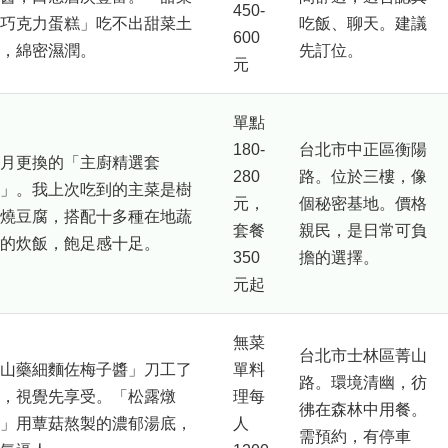
450-
巧克力蛋糕」吃不出甜菜土
吃飯、聊天。建議
600
，綿密濕潤。
先訂位。
元
單點
180-
台北市中正區衡陽
月更換的「主廚精選套
280
路。位於三樓，像
」。我上次吃到的主菜是樹
元，
個秘密基地。價格
燒豆腐，搭配十多種在地蔬
套餐
親民，是日常可負
的炊飯，飽足感十足。
350
擔的選擇。
元起
無菜
台北市士林區菁山
山藥細麵佐梅子醬」刀工了
單料
路。環境清幽，彷
，視覺先享受。「松露燉
理每
彿在森林中用餐。
」用蕈菇熬製的濃郁湯底，
人
需預約，有停車