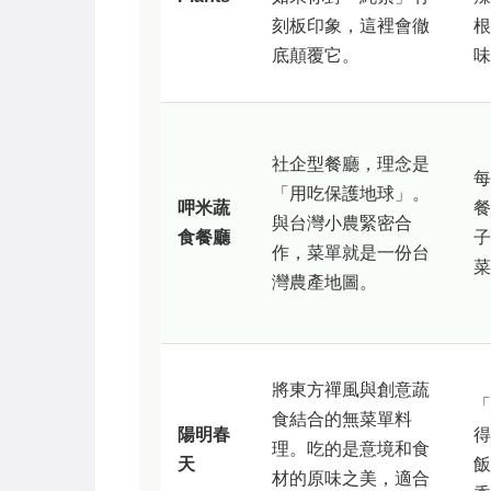
刻板印象，這裡會徹
根
底顛覆它。
味
社企型餐廳，理念是
每
「用吃保護地球」。
呷米蔬
餐
與台灣小農緊密合
食餐廳
子
作，菜單就是一份台
菜
灣農產地圖。
將東方禪風與創意蔬
「
食結合的無菜單料
陽明春
得
理。吃的是意境和食
天
飯
材的原味之美，適合