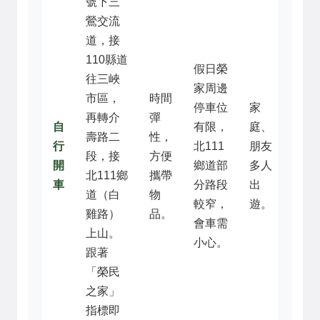
號下三
鶯交流
道，接
110縣道
假日榮
往三峽
家周邊
市區，
時間
停車位
家
再轉介
彈
自
有限，
庭、
壽路二
性，
行
北111
朋友
段，接
方便
開
鄉道部
多人
北111鄉
攜帶
車
分路段
出
道（白
物
較窄，
遊。
雞路）
品。
會車需
上山。
小心。
跟著
「榮民
之家」
指標即