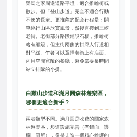
榮民之家周邊道路平坦，適合推輪椅或
散步。但「登山步道」完全不適合行動
不便的長輩。更推薦的配套行程是：開
車繞行山區欣賞風景，然後直接到三峽
老街。老街部分路段鋪設石板，推輪椅
略有顛簸，但主街兩側的拱廊人行道相
對平緩。午餐可以選擇老街上有店面、
內用空間寬敞的餐廳，避免需要長時間
站立排隊的小攤。
白雞山步道和滿月圓森林遊樂區，
哪個更適合新手？
兩者類型不同。滿月圓是收費的國家森
林遊樂區，步道設施完善（有鋪面、護
欄、廁所），像是走進一個精心維護的