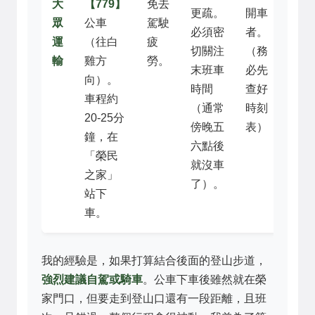
大
【779】
免去
更疏。
開車
眾
公車
駕駛
必須密
者。
運
（往白
疲
切關注
（務
輸
雞方
勞。
末班車
必先
向）。
時間
查好
車程約
（通常
時刻
20-25分
傍晚五
表）
鐘，在
六點後
「榮民
就沒車
之家」
了）。
站下
車。
我的經驗是，如果打算結合後面的登山步道，
強烈建議自駕或騎車
。公車下車後雖然就在榮
家門口，但要走到登山口還有一段距離，且班