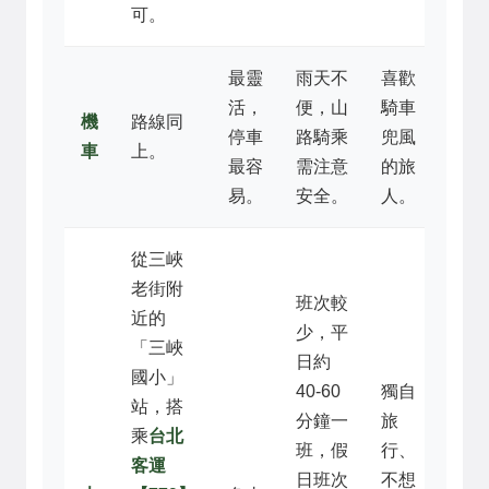
可。
最靈
雨天不
喜歡
活，
便，山
騎車
機
路線同
停車
路騎乘
兜風
車
上。
最容
需注意
的旅
易。
安全。
人。
從三峽
老街附
班次較
近的
少，平
「三峽
日約
國小」
40-60
獨自
站，搭
分鐘一
旅
乘
台北
班，假
行、
客運
日班次
不想