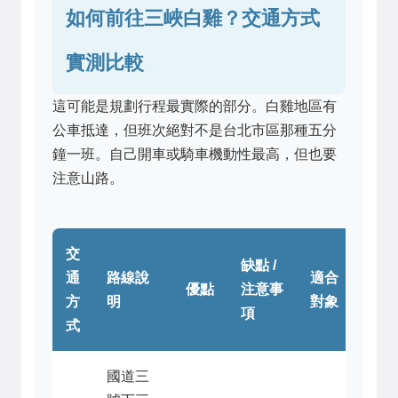
如何前往三峽白雞？交通方式
實測比較
這可能是規劃行程最實際的部分。白雞地區有
公車抵達，但班次絕對不是台北市區那種五分
鐘一班。自己開車或騎車機動性最高，但也要
注意山路。
交
缺點 /
通
路線說
適合
優點
注意事
方
明
對象
項
式
國道三