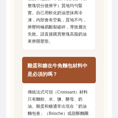
整塊切分後擀平）質地均勻緊
實。自己用軟化奶油塗抹再冷
凍，內部會有空氣，質地不均，
擀壓時極易斷裂破碎，導致層次
失敗。請直接購買整塊高脂奶油
來擀開塑形。
雞蛋和糖在牛角麵包材料中
是必須的嗎？
傳統法式可頌（Croissant）材料
只有麵粉、水、鹽、酵母、奶
油。雞蛋和糖通常出現在「奶油
麵包卷」（Brioche）或甜酥麵團