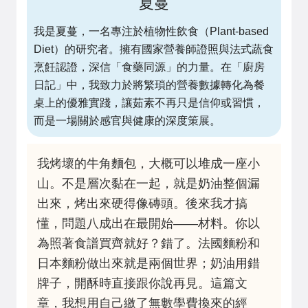
夏蔓
我是夏蔓，一名專注於植物性飲食（Plant-based
Diet）的研究者。擁有國家營養師證照與法式蔬食
烹飪認證，深信「食藥同源」的力量。在「廚房
日記」中，我致力於將繁瑣的營養數據轉化為餐
桌上的優雅實踐，讓茹素不再只是信仰或習慣，
而是一場關於感官與健康的深度策展。
我烤壞的牛角麵包，大概可以堆成一座小
山。不是層次黏在一起，就是奶油整個漏
出來，烤出來硬得像磚頭。後來我才搞
懂，問題八成出在最開始——材料。你以
為照著食譜買齊就好？錯了。法國麵粉和
日本麵粉做出來就是兩個世界；奶油用錯
牌子，開酥時直接跟你說再見。這篇文
章，我想用自己繳了無數學費換來的經