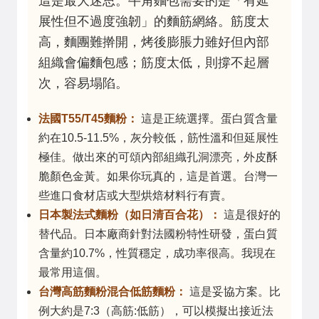
這是最大迷思。牛角麵包需要的是「有延
展性但不過度強韌」的麵筋網絡。筋度太
高，麵團難擀開，烤後膨脹力雖好但內部
組織會偏麵包感；筋度太低，則撐不起層
次，容易塌陷。
法國T55/T45麵粉：
這是正統選擇。蛋白質含量
約在10.5-11.5%，灰分較低，筋性溫和但延展性
極佳。做出來的可頌內部組織孔洞漂亮，外皮酥
脆顏色金黃。如果你玩真的，這是首選。台灣一
些進口食材店或大型烘焙材料行有賣。
日本製法式麵粉（如日清百合花）：
這是很好的
替代品。日本廠商針對法國粉特性研發，蛋白質
含量約10.7%，性質穩定，成功率很高。我現在
最常用這個。
台灣高筋麵粉混合低筋麵粉：
這是妥協方案。比
例大約是7:3（高筋:低筋），可以模擬出接近法