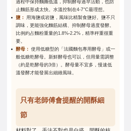
過程中保持麵團低溫，抑制酵母過早活動，也防
止麵筋形成太快。水溫控制在4-7°C最理想。
鹽：
用海鹽或岩鹽，風味比精製食鹽好。鹽不只
調味，更能強化麵筋結構、抑制酵母過度發酵。
比例約占麵粉重量的1.8%-2.2%，精準秤重很重
要。
酵母：
使用低糖型的「法國麵包專用酵母」或一
般低糖乾酵母。新鮮酵母也可以，但用量需調整
（約是乾酵母的3倍）。酵母量不宜多，慢速低
溫發酵才能發展出細緻風味。
只有老師傅會提醒的開酥細
節
材料對了，手法不對也是白搭。開酥的核