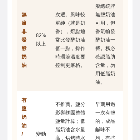
般總統牌
無
次選。風味較
無鹽奶油
鹽
單純（就是奶
可用，但
非
香），熔點通
香氣輸發
82%
發
常比發酵奶油
酵奶油一
以上
酵
低一點，操作
截。務必
奶
時環境溫度要
確認脂肪
油
控制更嚴格。
含量，勿
用低脂奶
油。
有
不推薦。鹽分
早期用過
鹽
影響麵團整體
一次有鹽
奶
鹽量計算；低
的，成品
油
脂奶油含水量
鹹味不
/
變動
高，烘烤時水
均，有些