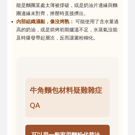
能是麵團某處太薄被撐破，或是奶油片邊緣與麵
團邊緣未對齊，擀壓時直接擠出。
內部組織濕黏，像沒烤熟：
可能使用了含水量過
高的奶油，或是烘烤初期爐溫不足，水蒸氣沒能
及時爆發帶起層次，反而讓澱粉糊化。
牛角麵包材料疑難雜症
QA
可以用一般家用麵粉代替法