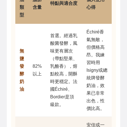
特點與適合度
類
含量
心得
型
Échiré香
首選。經過乳
氣無敵，
酸菌發酵，風
但價格高
無
味更有層次
昂。我練
鹽
（帶點堅果、
習時用
發
82%
乳酪香），熔
Isigny或總
酵
以上
點較高，開酥
統牌發酵
奶
時更穩定。法
奶油，效
油
國Échiré、
果已非常
Bordier是頂
出色，性
級款。
價比高。
安佳或一