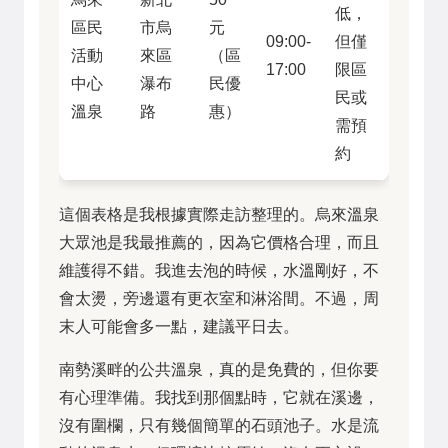
低，
區民
市烏
元
09:00-
但僅
活動
來區
（區
17:00
限區
中心
瀑布
民優
民或
溫泉
路
惠）
需預
約
這個表格是我根據實際走訪整理的。烏來溫泉
大眾池是我最推薦的，因為它價格合理，而且
維護得不錯。我進去泡的時候，水溫剛好，不
會太燙，旁邊還有更衣室和淋浴間。不過，周
末人可能會多一點，建議平日去。
南勢溪畔的公共溫泉，真的是免費的，但你要
有心理準備。我找到那個點時，它就在溪邊，
沒有圍欄，只有幾個簡單的石頭池子。水是流