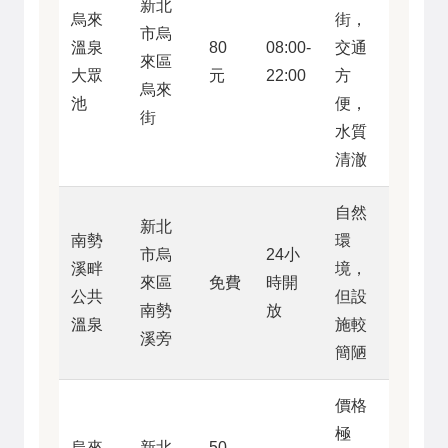
新北
烏來
街，
市烏
溫泉
80
08:00-
交通
來區
大眾
元
22:00
方
烏來
池
便，
街
水質
清澈
自然
新北
南勢
環
市烏
24小
溪畔
境，
來區
免費
時開
公共
但設
南勢
放
溫泉
施較
溪旁
簡陋
價格
極
烏來
新北
50