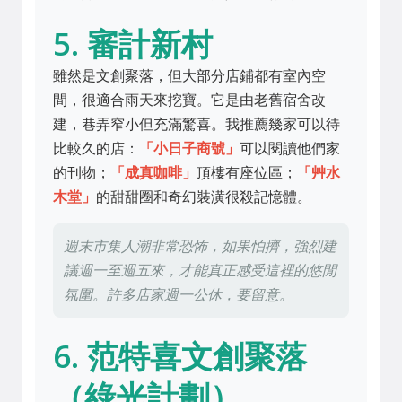
5. 審計新村
雖然是文創聚落，但大部分店鋪都有室內空
間，很適合雨天來挖寶。它是由老舊宿舍改
建，巷弄窄小但充滿驚喜。我推薦幾家可以待
比較久的店：
「小日子商號」
可以閱讀他們家
的刊物；
「成真咖啡」
頂樓有座位區；
「艸水
木堂」
的甜甜圈和奇幻裝潢很殺記憶體。
週末市集人潮非常恐怖，如果怕擠，強烈建
議週一至週五來，才能真正感受這裡的悠閒
氛圍。許多店家週一公休，要留意。
6. 范特喜文創聚落
（綠光計劃）