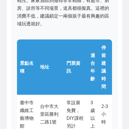
戰性。家家酒區則做得非常精緻，有超市、廚
房、診所等不同場景，道具都很擬真。這裡的
消費不低，建議鎖定一兩個孩子最有興趣的區
域玩透就好。
停
適
留
景點名
門票資
合
建
地址
稱
訊
年
議
齡
時
間
臺中市
常設展
3
台中市大
2-3
纖維工
免費，
歲
里區勝利
小
藝博物
DIY課程
以
二路1號
時
館
另計
上