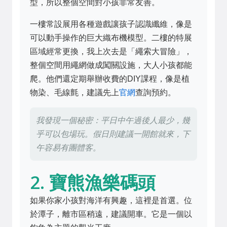
型，所以整個空間對小孩非常友善。
一樓常設展用各種遊戲讓孩子認識纖維，像是
可以動手操作的巨大織布機模型。二樓的特展
區域經常更換，我上次去是「繩索大冒險」，
整個空間用繩網做成闖關設施，大人小孩都能
爬。他們還定期舉辦收費的DIY課程，像是植
物染、毛線氈，建議先上
官網
查詢預約。
我發現一個秘密：平日中午過後人最少，幾
乎可以包場玩。假日則建議一開館就來，下
午容易有團體客。
2. 寶熊漁樂碼頭
如果你家小孩對海洋有興趣，這裡是首選。位
於潭子，離市區稍遠，建議開車。它是一個以