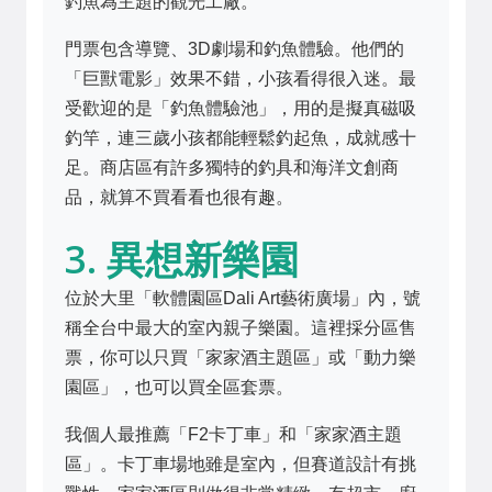
釣魚為主題的觀光工廠。
門票包含導覽、3D劇場和釣魚體驗。他們的
「巨獸電影」效果不錯，小孩看得很入迷。最
受歡迎的是「釣魚體驗池」，用的是擬真磁吸
釣竿，連三歲小孩都能輕鬆釣起魚，成就感十
足。商店區有許多獨特的釣具和海洋文創商
品，就算不買看看也很有趣。
3. 異想新樂園
位於大里「軟體園區Dali Art藝術廣場」內，號
稱全台中最大的室內親子樂園。這裡採分區售
票，你可以只買「家家酒主題區」或「動力樂
園區」，也可以買全區套票。
我個人最推薦「F2卡丁車」和「家家酒主題
區」。卡丁車場地雖是室內，但賽道設計有挑