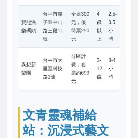
台中市潭
全票300
4
2.5-
寶熊漁
子區中山
元，優
歲
3.5
樂碼頭
路三段11
待票250
以
小
號
元
上
時
分區計
台中市大
2-
3-4
異想新
費，套
里區科技
12
小
樂園
票約699
路1號
歲
時
元
文青靈魂補給
站：沉浸式藝文