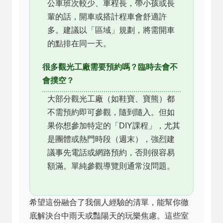
公車班次較少、車程長，帶小孩或長
輩的話，開車或搭計程車會舒適許
多。建議以「區域」規劃，將需開車
的點排在同一天。
很多觀光工廠需要預約嗎？臨時去會不
會撲空？
大部分觀光工廠（如鞋寶、寶熊）都
不需預約即可參觀，隨到隨入。但如
果你想參加特定的「DIY課程」，尤其
是團體或熱門時段（週末），強烈建
議事先電話或網路預約，否則很容易
額滿。單純參觀導覽則通常沒問題。
希望這份融合了我個人經驗的清單，能幫你徹
底解決台中雨天或豔陽天的玩樂焦慮。這些室