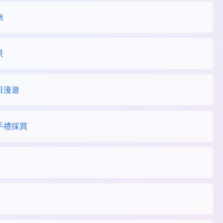
旅
景
日漫遊
手禮採買