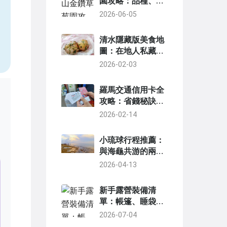
園攻略：品種、交
通、採果技巧一次
2026-06-05
，
掌握
清水隱藏版美食地
圖：在地人私藏的
5家必吃小店全攻
2026-02-03
略
羅馬交通信用卡全
攻略：省錢秘訣與
實用指南
2026-02-14
小琉球行程推薦：
與海龜共游的兩天
一夜玩法
2026-04-13
新手露營裝備清
單：帳篷、睡袋、
炊具一次看懂
2026-07-04