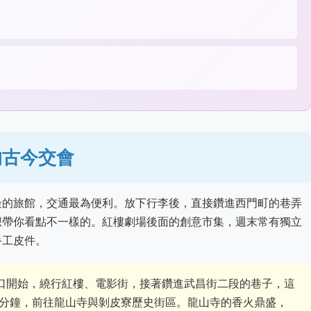
的古今交會
邊的旅館，交通最為便利。放下行李後，直接鑽進西門町的巷弄
想帶你看點不一樣的。紅樓劇場後面的創意市集，週末常有獨立
手工皮件。
口開始，繞行紅樓、電影街，接著鑽進武昌街二段的巷子，這
5分鐘，前往龍山寺與剝皮寮歷史街區。龍山寺的香火鼎盛，