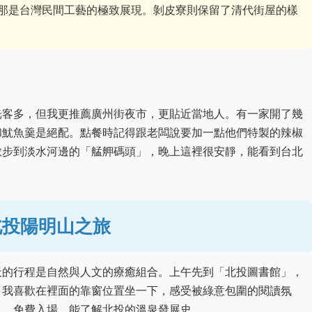
那是台灣民間工藝的極致展現。剝皮寮則保留了清代街屋的樣
光客多，但我更推薦廣州街夜市，更貼近當地人。有一家開了幾
和魷魚羹是絕配。點餐時記得跟老闆說要加一點他們特製的辣椒
散步到淡水河邊的「艋舺碼頭」，晚上這裡很安靜，能看到台北
北投陽明山之旅
天的行程是自然與人文的療癒組合。上午先到「北投圖書館」，
。我喜歡在裡面的靠窗位置坐一下，感受被綠意包圍的閱讀氛
」，免費入場，能了解北投的溫泉發展史。