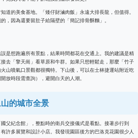
才知道的美食基地。「矮仔財滷肉飯」永遠大排長龍，但值得。
碗的，因為還要留肚子給隔壁的「簡記排骨酥麵」。
錯誤是想跑遍所有景點，結果時間都花在交通上。我的建議是精
直接去「擎天崗」看草原和牛群。如果只想輕鬆走，那麼「竹子
的火山噴氣口景觀都很獨特。下山後，可以在士林捷運站附近吃
間開放時段需查詢），避開白天的人潮。
象山的城市全景
「國父紀念館」，整點時的衛兵交接儀式是看點。接著步行到
，有許多展覽和設計小店。我發現園區後方的巴洛克花園很少人