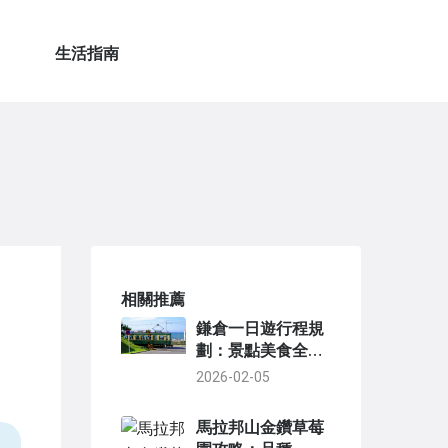
生活指南
相關推薦
鎌倉一日遊行程規
劃：景點美食全攻
略與交通懶人包
2026-02-05
馬拉邦山金鑽草莓