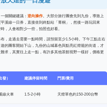
分放天燈的一日漫遊
。一個關鍵建議：
逆向操作
。大部分旅行團會先到九份，導致上
買平溪線一日券，直接坐到終點站「菁桐」，然後一路玩回來
燈時，人會相對少一些，拍照也好看。
布，走過去需要一點時間，請預留至少1.5小時。下午三點左右
日遊的團客開始下山，九份的山城暮色與點亮紅燈籠的街道，才
位難求，其實往上走一點，有許多其他茶館視野一樣好，價格更
出發）
建議停留時間
門票/費用
溪線火車
1.5-2小時
天燈單色約150-200台幣