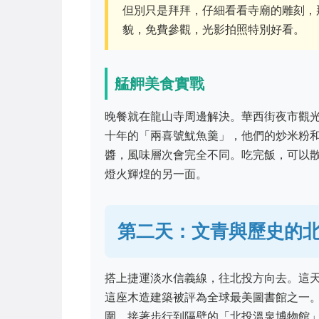
但別只是拜拜，仔細看看寺廟的雕刻，
貌，免費參觀，光影拍照特別好看。
艋舺美食實戰
晚餐就在龍山寺周邊解決。華西街夜市觀
十年的「兩喜號魷魚羹」，他們的炒米粉
醬，風味層次會完全不同。吃完飯，可以
燈火輝煌的另一面。
第二天：文青與歷史的
搭上捷運淡水信義線，往北投方向去。這
這座木造建築被評為全球最美圖書館之一
圍。接著步行到隔壁的「北投溫泉博物館