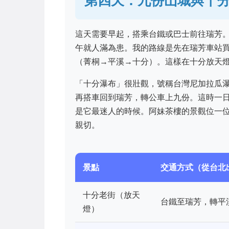
第四天：九份山城與十
這天需要早起，搭乘台鐵或巴士前往瑞芳
午就人滿為患。我的路線是先在瑞芳車站
（菁桐→平溪→十分）。這樣在十分放天
「十分瀑布」很壯觀，號稱台灣尼加拉瓜瀑
再搭車回到瑞芳，轉公車上九份。這時一
是它最迷人的時候。阿妹茶樓的景觀位一
親切。
景點
交通方式（從台北
十分老街（放天
台鐵至瑞芳，轉平
燈）