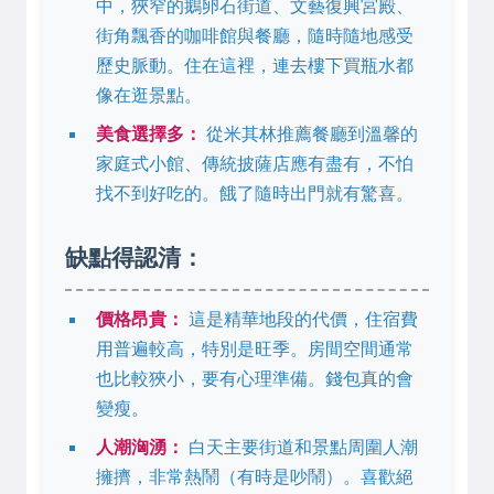
中，狹窄的鵝卵石街道、文藝復興宮殿、
街角飄香的咖啡館與餐廳，隨時隨地感受
歷史脈動。住在這裡，連去樓下買瓶水都
像在逛景點。
美食選擇多：
從米其林推薦餐廳到溫馨的
家庭式小館、傳統披薩店應有盡有，不怕
找不到好吃的。餓了隨時出門就有驚喜。
缺點得認清：
價格昂貴：
這是精華地段的代價，住宿費
用普遍較高，特別是旺季。房間空間通常
也比較狹小，要有心理準備。錢包真的會
變瘦。
人潮洶湧：
白天主要街道和景點周圍人潮
擁擠，非常熱鬧（有時是吵鬧）。喜歡絕