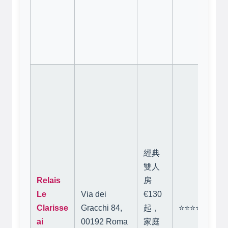
清
2
通
景
性
庭
於
道
蒂
分
經典
道
雙人
繞
Relais
房
的
Le
Via dei
€130
氛
Clarisse
Gracchi 84,
起，
⭐⭐⭐⭐
間
ai
00192 Roma
家庭