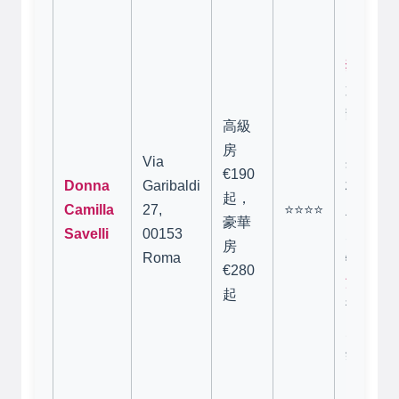
獨特修
置在Tra
靜的上
高級
區約10
房
Via
身是17
€190
Donna
Garibaldi
格修道
起，
Camilla
27,
⭐⭐⭐⭐
且有泳
豪華
Savelli
00153
見！）
房
Roma
特色，
€280
注意：
起
部分房
月痕跡
錯），