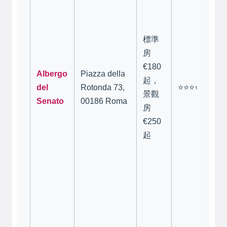
Va
Vi
0
標準
R
房
雙
€180
Albergo
Piazza della
起
起，
del
Rotonda 73,
⭐⭐⭐⭐⭐
連
景觀
Senato
00186 Roma
（
房
Ot
€250
鐵
起
到
鐘
用
多
高
頂
好