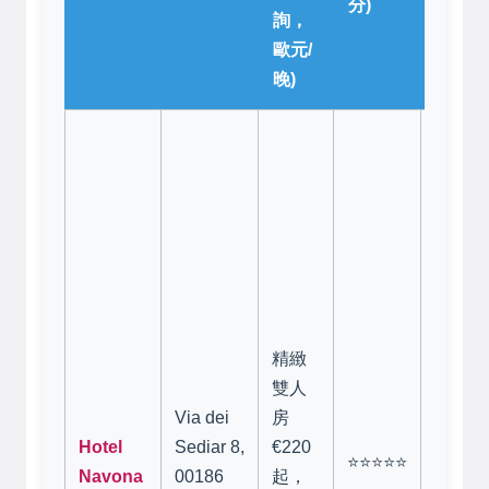
分)
詢，
歐元/
晚)
地點無
敵！
就
萬神殿
方小巷
鬧中取
靜。房
新裝修
現代舒
精緻
但空間
雙人
算大（
Via dei
房
建築
Hotel
Sediar 8,
€220
⭐⭐⭐⭐⭐
嘛）。
Navona
00186
起，