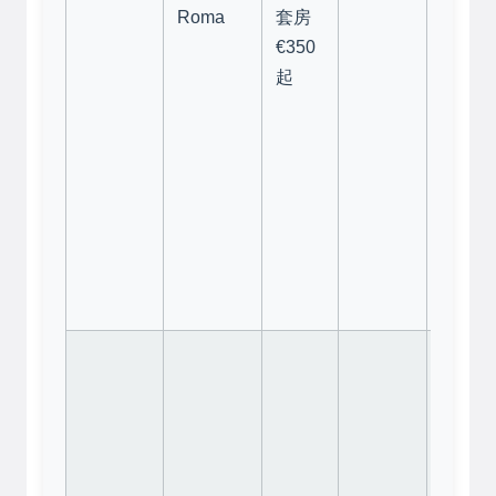
工親切
Roma
套房
服務到
€350
位。早
起
雖簡單
品質不
錯。
注
意：
部
房間偏
小，預
時看清
面積！
位置絕
中的絕
佳！
有
房間的
台正對