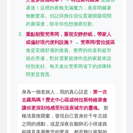
著迷！這裡的夜晚充滿魔力，巷弄間藏著
無數驚喜。但記得挑住宿位置避開最喧鬧
的廣場邊，除非你也想徹夜狂歡。
重點朝聖梵蒂岡，重視安靜舒眠，帶家人
或偏好現代便利設施？
→
梵蒂岡/普拉提區
會是安穩舒適的後盾。整齊的街道和超市
就在旁邊，對於需要規律作息的家庭來說
特別友好。每天進出梵蒂岡省下的排隊時
間更是寶貴。
身為一個老旅人，我的真心話是：
第一次
去羅馬嗎？歷史中心區或特拉斯特維萊會
讓你更深刻地感受到這座城市的靈魂。
那
種清晨推開窗，發現自己置身於千年古蹟
之間的感動，或是深夜在鵝卵石小徑迷路
卻撞見美麗教堂的驚喜，都是難以複製的