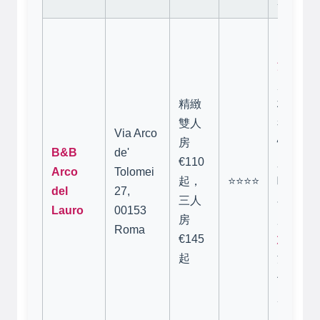
溫馨家
超棒！位於
精緻
核心區
雙人
卻又鬧
Via Arco
房
情房東
B&B
de'
€110
少但佈
Arco
Tolomei
起，
⭐⭐⭐⭐
味，非
del
27,
三人
在附近
Lauro
00153
房
用（超
Roma
€145
意：
需
起
沒電梯
但五臟
趁早！