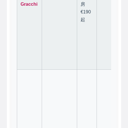
馬
Gracchi
房
特
€190
房
起
夠
善
錯
離
Ot
分
更
稱
家
旁
岡
Ho
Al