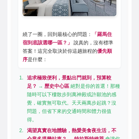
繞了一圈，回到最核心的問題：
「羅馬住
宿到底該選哪一區？」
說真的，沒有標準
答案！這完全取決於你這趟旅程的
優先順
序
是什麼：
追求極致便利，景點出門就到，預算較
足？
→
歷史中心區
絕對是你的首選！那種
隨時可以下樓散步到萬神殿或許願池的感
覺，確實無可取代。天天兩萬步起跳？沒
問題，但省下來的交通時間和體力很值
得。
渴望真實在地體驗，熱愛美食夜生活，不
介意多搭幾站車？
→
特拉斯特維萊
會讓你