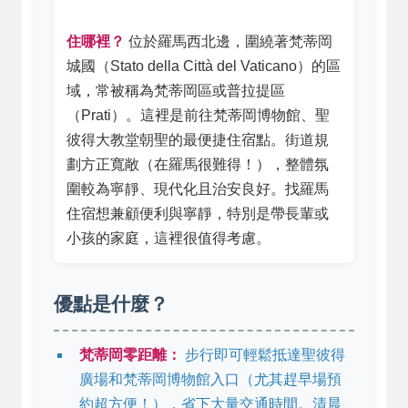
住哪裡？
位於羅馬西北邊，圍繞著梵蒂岡
城國（Stato della Città del Vaticano）的區
域，常被稱為梵蒂岡區或普拉提區
（Prati）。這裡是前往梵蒂岡博物館、聖
彼得大教堂朝聖的最便捷住宿點。街道規
劃方正寬敞（在羅馬很難得！），整體氛
圍較為寧靜、現代化且治安良好。找羅馬
住宿想兼顧便利與寧靜，特別是帶長輩或
小孩的家庭，這裡很值得考慮。
優點是什麼？
梵蒂岡零距離：
步行即可輕鬆抵達聖彼得
廣場和梵蒂岡博物館入口（尤其趕早場預
約超方便！），省下大量交通時間。清晨