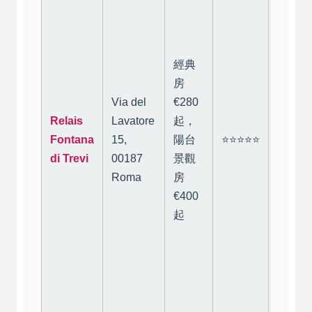
特萊維
泉的背
（不是
經典
面景）
房
晚上聽
Via del
€280
聲入眠
Relais
Lavatore
起，
有FU
Fontana
15,
陽台
⭐⭐⭐⭐⭐
房間裝
di Trevi
00187
景觀
精緻有
Roma
房
色，服
€400
貼心。
起
格確實
高，但
觀和位
值這個
價。
注
意：
陽