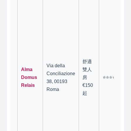
位
棒
de
Co
協
（
正
路
舒適
Via della
型
Alma
雙人
Conciliazione
看
Domus
房
⭐⭐⭐⭐⭐
38, 00193
教
Relais
€150
Roma
間
起
裝
古
房
觀
訂