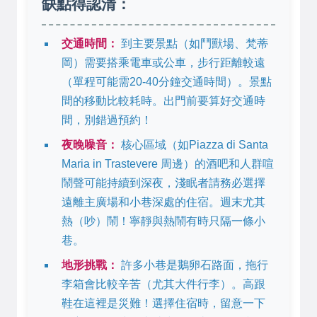
缺點得認清：
交通時間：
到主要景點（如鬥獸場、梵蒂
岡）需要搭乘電車或公車，步行距離較遠
（單程可能需20-40分鐘交通時間）。景點
間的移動比較耗時。出門前要算好交通時
間，別錯過預約！
夜晚噪音：
核心區域（如Piazza di Santa
Maria in Trastevere 周邊）的酒吧和人群喧
鬧聲可能持續到深夜，淺眠者請務必選擇
遠離主廣場和小巷深處的住宿。週末尤其
熱（吵）鬧！寧靜與熱鬧有時只隔一條小
巷。
地形挑戰：
許多小巷是鵝卵石路面，拖行
李箱會比較辛苦（尤其大件行李）。高跟
鞋在這裡是災難！選擇住宿時，留意一下