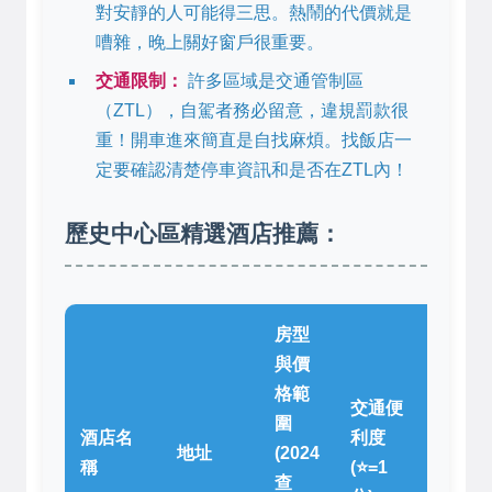
對安靜的人可能得三思。熱鬧的代價就是
嘈雜，晚上關好窗戶很重要。
交通限制：
許多區域是交通管制區
（ZTL），自駕者務必留意，違規罰款很
重！開車進來簡直是自找麻煩。找飯店一
定要確認清楚停車資訊和是否在ZTL內！
歷史中心區精選酒店推薦：
房型
與價
格範
交通便
圍
酒店名
利度
個人住
地址
(2024
稱
(⭐=1
評價
查