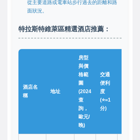
從主要道路或電車站步行過去的距離和路
面狀況。
特拉斯特維萊區精選酒店推薦：
房型
與價
格範
交通
圍
便利
酒店名
地址
(2024
度
個人住
稱
查
(⭐=1
詢，
分)
歐元/
晚)