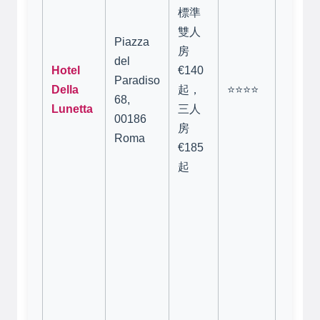
晚上變
標準
鬧酒吧
雙人
Piazza
區）。
房
del
間實用
Hotel
€140
Paradiso
淨，就
Della
起，
⭐⭐⭐⭐
68,
比較基
Lunetta
三人
00186
款，部
房
Roma
房型無
€185
梯（老
起
築限
制）。
價比高
適合預
有限但
想住太
的旅客
注意：