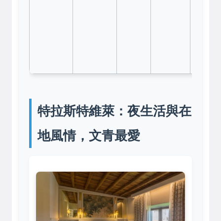
五、六
廣場酒
喧鬧聲
能會傳
房間。
特拉斯特維萊：夜生活與在
地風情，文青最愛