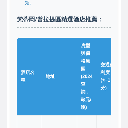
矩。
梵蒂岡/普拉提區精選酒店推薦：
房型
與價
格範
交通便
圍
酒店名
利度
個
地址
(2024
稱
(⭐=1
價
查
分)
詢，
歐元/
晚)
窗