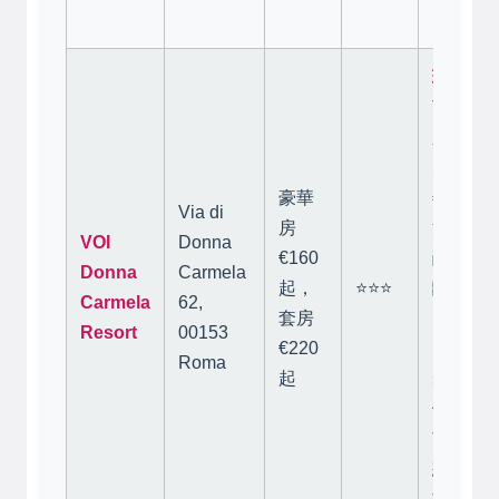
現代度
Trast
新教墓
見的現
豪華
善的度
Via di
房
池、SP
VOI
Donna
€160
敞明亮
Donna
Carmela
起，
⭐⭐⭐
離Tras
Carmela
62,
套房
電車站
Resort
00153
€220
（Traste
Roma
起
步行約1
依賴公
市中心
想遠離
施者。