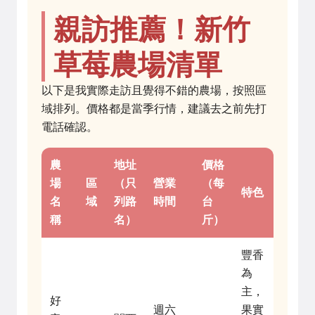
親訪推薦！新竹
草莓農場清單
以下是我實際走訪且覺得不錯的農場，按照區
域排列。價格都是當季行情，建議去之前先打
電話確認。
農
地址
價格
場
區
（只
營業
（每
特色
名
域
列路
時間
台
稱
名）
斤）
豐香
為
主，
好
週六
果實