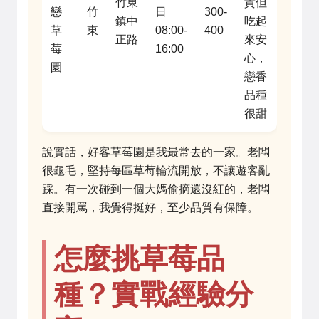
竹東
貴但
戀
竹
日
300-
鎮中
吃起
草
東
08:00-
400
正路
來安
莓
16:00
心，
園
戀香
品種
很甜
說實話，好客草莓園是我最常去的一家。老闆
很龜毛，堅持每區草莓輪流開放，不讓遊客亂
踩。有一次碰到一個大媽偷摘還沒紅的，老闆
直接開罵，我覺得挺好，至少品質有保障。
怎麼挑草莓品
種？實戰經驗分