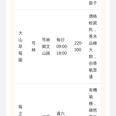
親子
價格
較親
民，
大
香水
山
芎林
每日
芎
220-
品種
草
鄉文
09:00-
林
300
大
莓
山路
18:00
顆，
園
但香
氣普
通
有機
栽
種，
莓
雖然
之
週六