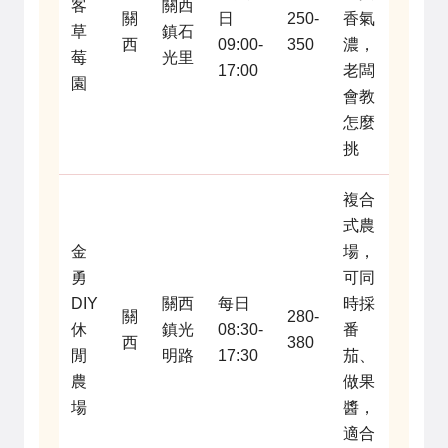
客
關西
關
日
250-
香氣
草
鎮石
西
09:00-
350
濃，
莓
光里
17:00
老闆
園
會教
怎麼
挑
複合
式農
金
場，
勇
可同
DIY
關西
每日
時採
關
280-
休
鎮光
08:30-
番
西
380
閒
明路
17:30
茄、
農
做果
場
醬，
適合