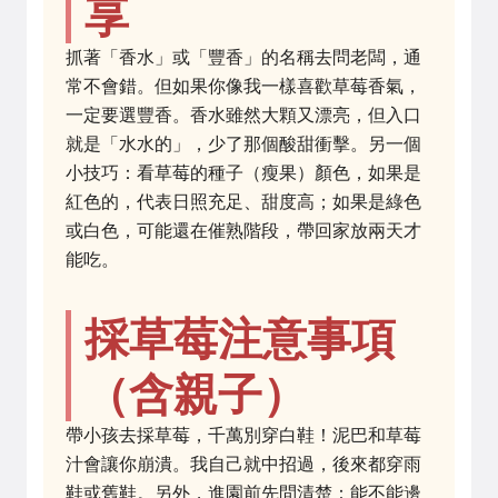
享
抓著「香水」或「豐香」的名稱去問老闆，通
常不會錯。但如果你像我一樣喜歡草莓香氣，
一定要選豐香。香水雖然大顆又漂亮，但入口
就是「水水的」，少了那個酸甜衝擊。另一個
小技巧：看草莓的種子（瘦果）顏色，如果是
紅色的，代表日照充足、甜度高；如果是綠色
或白色，可能還在催熟階段，帶回家放兩天才
能吃。
採草莓注意事項
（含親子）
帶小孩去採草莓，千萬別穿白鞋！泥巴和草莓
汁會讓你崩潰。我自己就中招過，後來都穿雨
鞋或舊鞋。另外，進園前先問清楚：能不能邊