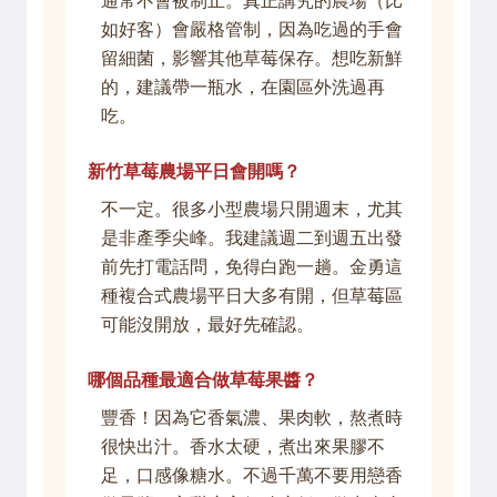
通常不會被制止。真正講究的農場（比
如好客）會嚴格管制，因為吃過的手會
留細菌，影響其他草莓保存。想吃新鮮
的，建議帶一瓶水，在園區外洗過再
吃。
新竹草莓農場平日會開嗎？
不一定。很多小型農場只開週末，尤其
是非產季尖峰。我建議週二到週五出發
前先打電話問，免得白跑一趟。金勇這
種複合式農場平日大多有開，但草莓區
可能沒開放，最好先確認。
哪個品種最適合做草莓果醬？
豐香！因為它香氣濃、果肉軟，熬煮時
很快出汁。香水太硬，煮出來果膠不
足，口感像糖水。不過千萬不要用戀香