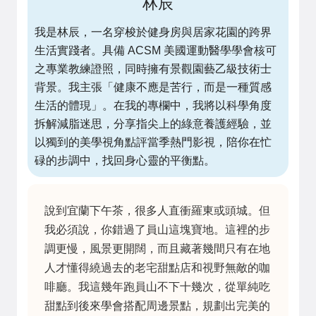
林辰
我是林辰，一名穿梭於健身房與居家花園的跨界
生活實踐者。具備 ACSM 美國運動醫學學會核可
之專業教練證照，同時擁有景觀園藝乙級技術士
背景。我主張「健康不應是苦行，而是一種質感
生活的體現」。在我的專欄中，我將以科學角度
拆解減脂迷思，分享指尖上的綠意養護經驗，並
以獨到的美學視角點評當季熱門影視，陪你在忙
碌的步調中，找回身心靈的平衡點。
說到宜蘭下午茶，很多人直衝羅東或頭城。但
我必須說，你錯過了員山這塊寶地。這裡的步
調更慢，風景更開闊，而且藏著幾間只有在地
人才懂得繞過去的老宅甜點店和視野無敵的咖
啡廳。我這幾年跑員山不下十幾次，從單純吃
甜點到後來學會搭配周邊景點，規劃出完美的