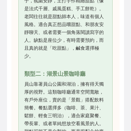
子，氛圍安靜，主打手作精緻甜點（像
是法式千層、戚風蛋糕、手工餅乾）。
老闆往往就是甜點師本人，味道有個人
風格。適合真正想品嚐甜點、和朋友安
靜聊天、或者需要一個角落閱讀寫字的
人。缺點是座位少，有時需要預約，而
且真的就是「吃甜點」，鹹食選擇極
少。
類型二：湖景山景咖啡廳
員山靠著員山公園和湖泊，擁有得天獨
厚的視野。這類咖啡廳通常空間寬敞，
有戶外座位，賣的是「景觀」搭配飲料
簡餐。餐點選擇多（咖啡、茶、果汁、
鬆餅、輕食三明治），適合家庭聚餐、
帶長輩、或者單純想放空看風景的人。