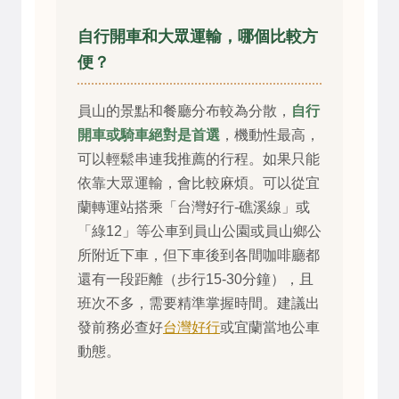
自行開車和大眾運輸，哪個比較方
便？
員山的景點和餐廳分布較為分散，
自行
開車或騎車絕對是首選
，機動性最高，
可以輕鬆串連我推薦的行程。如果只能
依靠大眾運輸，會比較麻煩。可以從宜
蘭轉運站搭乘「台灣好行-礁溪線」或
「綠12」等公車到員山公園或員山鄉公
所附近下車，但下車後到各間咖啡廳都
還有一段距離（步行15-30分鐘），且
班次不多，需要精準掌握時間。建議出
發前務必查好
台灣好行
或宜蘭當地公車
動態。