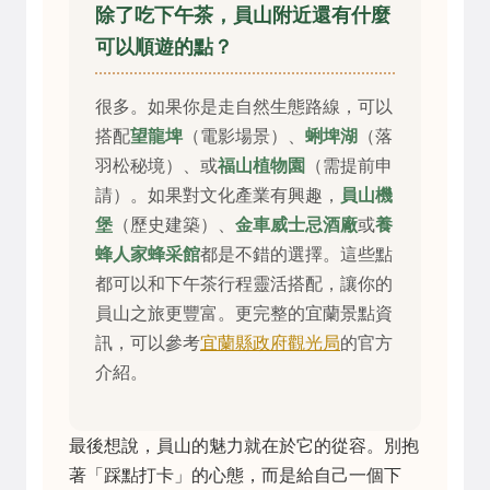
除了吃下午茶，員山附近還有什麼
可以順遊的點？
很多。如果你是走自然生態路線，可以
搭配
望龍埤
（電影場景）、
蜊埤湖
（落
羽松秘境）、或
福山植物園
（需提前申
請）。如果對文化產業有興趣，
員山機
堡
（歷史建築）、
金車威士忌酒廠
或
養
蜂人家蜂采館
都是不錯的選擇。這些點
都可以和下午茶行程靈活搭配，讓你的
員山之旅更豐富。更完整的宜蘭景點資
訊，可以參考
宜蘭縣政府觀光局
的官方
介紹。
最後想說，員山的魅力就在於它的從容。別抱
著「踩點打卡」的心態，而是給自己一個下