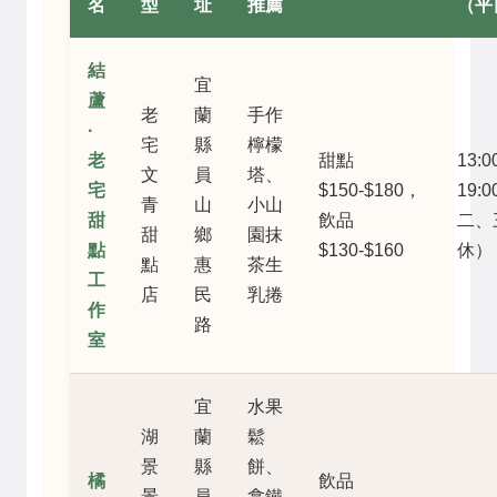
名
型
址
推薦
（平
結
宜
蘆
老
蘭
手作
·
宅
縣
檸檬
老
甜點
13:00
文
員
塔、
宅
$150-$180，
19:
青
山
小山
甜
飲品
二、
甜
鄉
園抹
點
$130-$160
休）
點
惠
茶生
工
店
民
乳捲
作
路
室
宜
水果
湖
蘭
鬆
景
縣
餅、
橘
飲品
景
員
拿鐵