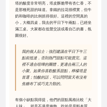
塔的酸度非常明亮，塔皮酥脆帶有杏仁香，不
是那種死甜的味道。拿鐵的拉花很樸實，但牛
奶和咖啡的比例抓得很好。這裡的空間真的
小，大概四桌，我去的平日下午兩點，已經坐
滿三桌。大家都在低聲交談或看自己的書，氛
圍很好。
我的個人貼士：強烈建議在平日下午三
點前抵達，否則熱門甜點可能賣完。這
裡不適合喧嘩的團體，更適合兩三人的
小聚。如果你喜歡酸系甜點，檸檬塔是
首選；怕酸的話，可以問問當天有沒有
焦糖布丁或巧克力類的。
有個小缺點我得提，他們的甜點風格比較「大
人味」，就是不過度修飾，吃的是原料本質。