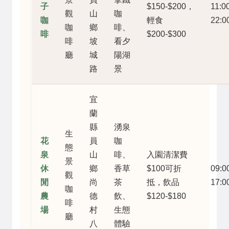
子
$150-$200，
11:00
觀
山
咖
咖
輕食
22:0
咖
鄉
啡、
啡
$200-$300
啡
坡
看夕
廳
城
陽湖
路
景
宜
蘭
縣
湧泉
生
花
員
咖
態
泉
山
啡、
入園清潔費
景
休
鄉
香草
$100可折
09:00
觀
閒
尚
茶
抵，飲品
17:0
咖
農
德
飲、
$120-$180
啡
場
村
生態
廳
八
體驗