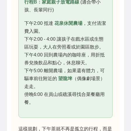
行程B：家庭親子放電路線
(適合帶小
孩、長輩同行)
下午2:00 抵達
花泉休閒農場
，支付清潔
費入園。
下午2:00 - 4:00 讓孩子在戲水區或生態
區玩耍，大人在旁照看或於園區散步。
下午4:00 回到農場內的咖啡座，用折抵
券兌換飲品和點心，休息聊天。
下午5:00 離開農場，如果還有體力，可
驅車前往附近的
望龍埤
（偶像劇場景）
走走。
傍晚6:00 在員山或礁溪尋找合菜餐廳用
餐。
這樣規劃，下午茶就不再是孤立的行程，而是