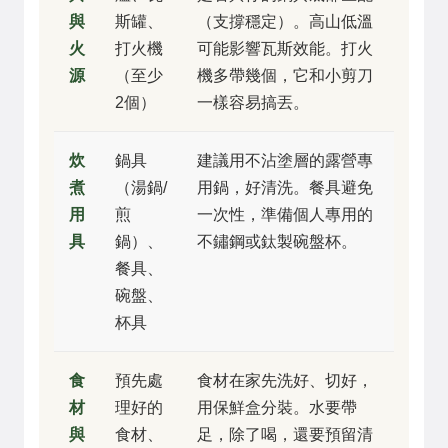
與
斯罐、
（支撐穩定）。高山低溫
火
打火機
可能影響瓦斯效能。打火
源
（至少
機多帶幾個，它和小剪刀
2個）
一樣容易搞丟。
炊
鍋具
建議用不沾塗層的露營專
煮
（湯鍋/
用鍋，好清洗。餐具避免
用
煎
一次性，準備個人專用的
具
鍋）、
不鏽鋼或鈦製碗盤杯。
餐具、
碗盤、
杯具
食
預先處
食材在家先洗好、切好，
材
理好的
用保鮮盒分裝。水要帶
與
食材、
足，除了喝，還要預留清