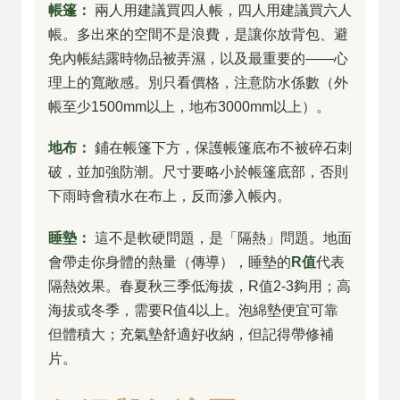
帳篷：
兩人用建議買四人帳，四人用建議買六人
帳。多出來的空間不是浪費，是讓你放背包、避
免內帳結露時物品被弄濕，以及最重要的——心
理上的寬敞感。別只看價格，注意防水係數（外
帳至少1500mm以上，地布3000mm以上）。
地布：
鋪在帳篷下方，保護帳篷底布不被碎石刺
破，並加強防潮。尺寸要略小於帳篷底部，否則
下雨時會積水在布上，反而滲入帳內。
睡墊：
這不是軟硬問題，是「隔熱」問題。地面
會帶走你身體的熱量（傳導），睡墊的
R值
代表
隔熱效果。春夏秋三季低海拔，R值2-3夠用；高
海拔或冬季，需要R值4以上。泡綿墊便宜可靠
但體積大；充氣墊舒適好收納，但記得帶修補
片。