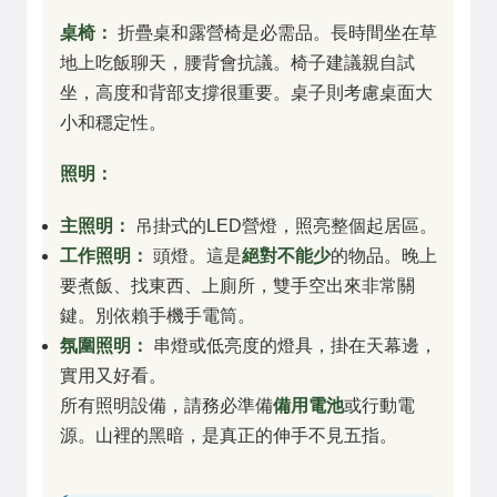
桌椅：
折疊桌和露營椅是必需品。長時間坐在草
地上吃飯聊天，腰背會抗議。椅子建議親自試
坐，高度和背部支撐很重要。桌子則考慮桌面大
小和穩定性。
照明：
主照明：
吊掛式的LED營燈，照亮整個起居區。
工作照明：
頭燈。這是
絕對不能少
的物品。晚上
要煮飯、找東西、上廁所，雙手空出來非常關
鍵。別依賴手機手電筒。
氛圍照明：
串燈或低亮度的燈具，掛在天幕邊，
實用又好看。
所有照明設備，請務必準備
備用電池
或行動電
源。山裡的黑暗，是真正的伸手不見五指。