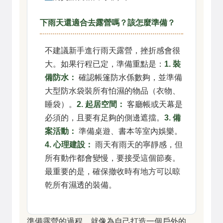
下雨天還適合去露營嗎？該怎麼準備？
不建議新手進行雨天露營，挫折感會很
大。如果行程已定，準備重點是：
1. 裝
備防水：
確認帳篷防水係數夠，並準備
大型防水袋裝所有怕濕的物品（衣物、
睡袋）。
2. 起居空間：
客廳帳或天幕是
必須的，且要有足夠的側邊遮擋。
3. 備
案活動：
準備桌遊、書本等室內娛樂。
4. 心理建設：
雨天有雨天的寧靜感，但
所有動作都會變慢，要接受這個節奏。
最重要的是，確保撤收時有地方可以晾
乾所有濕透的裝備。
準備露營的過程，就像為自己打造一個戶外的