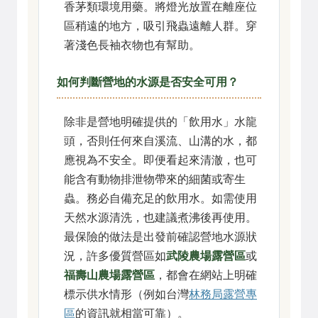
香茅類環境用藥。將燈光放置在離座位
區稍遠的地方，吸引飛蟲遠離人群。穿
著淺色長袖衣物也有幫助。
如何判斷營地的水源是否安全可用？
除非是營地明確提供的「飲用水」水龍
頭，否則任何來自溪流、山溝的水，都
應視為不安全。即便看起來清澈，也可
能含有動物排泄物帶來的細菌或寄生
蟲。務必自備充足的飲用水。如需使用
天然水源清洗，也建議煮沸後再使用。
最保險的做法是出發前確認營地水源狀
況，許多優質營區如
武陵農場露營區
或
福壽山農場露營區
，都會在網站上明確
標示供水情形（例如台灣
林務局露營專
區
的資訊就相當可靠）。