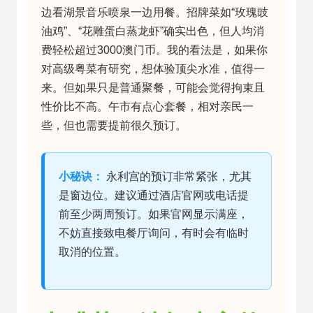
边看湖景音乐喷泉一边用餐。招牌菜如“玫瑰豉
油鸡”、“花雕蛋白蒸龙虾”确实出色，但人均消
费轻松超过3000澳门币。我的看法是，如果你
对高级粤菜有研究，想体验顶尖水准，值得一
来。但如果只是普通聚餐，可能会觉得拘束且
性价比不高。午市有点心套餐，相对亲民一
些，但也需要提前很久预订。
小秘诀：
永利宫的预订非常紧张，尤其
是窗边位。建议通过酒店官网或电话提
前至少两周预订。如果官网显示满座，
不妨直接致电餐厅询问，有时会有临时
取消的位置。