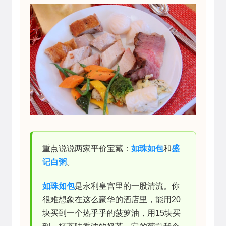
重点说说两家平价宝藏：
如珠如包
和
盛
记白粥
。
如珠如包
是永利皇宫里的一股清流。你
很难想象在这么豪华的酒店里，能用20
块买到一个热乎乎的菠萝油，用15块买