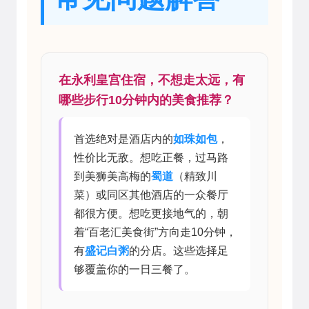
在永利皇宫住宿，不想走太远，有
哪些步行10分钟内的美食推荐？
首选绝对是酒店内的
如珠如包
，
性价比无敌。想吃正餐，过马路
到美狮美高梅的
蜀道
（精致川
菜）或同区其他酒店的一众餐厅
都很方便。想吃更接地气的，朝
着“百老汇美食街”方向走10分钟，
有
盛记白粥
的分店。这些选择足
够覆盖你的一日三餐了。