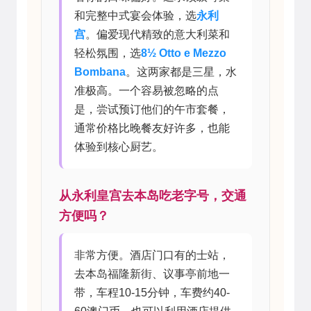
和完整中式宴会体验，选
永利
宫
。偏爱现代精致的意大利菜和
轻松氛围，选
8½ Otto e Mezzo
Bombana
。这两家都是三星，水
准极高。一个容易被忽略的点
是，尝试预订他们的午市套餐，
通常价格比晚餐友好许多，也能
体验到核心厨艺。
从永利皇宫去本岛吃老字号，交通
方便吗？
非常方便。酒店门口有的士站，
去本岛福隆新街、议事亭前地一
带，车程10-15分钟，车费约40-