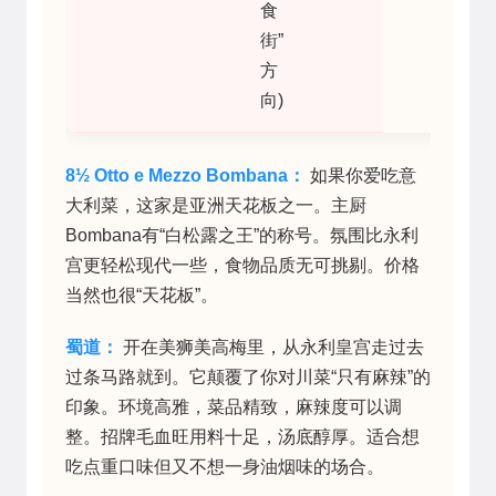
食
街”
方
向)
8½ Otto e Mezzo Bombana：
如果你爱吃意
大利菜，这家是亚洲天花板之一。主厨
Bombana有“白松露之王”的称号。氛围比永利
宫更轻松现代一些，食物品质无可挑剔。价格
当然也很“天花板”。
蜀道：
开在美狮美高梅里，从永利皇宫走过去
过条马路就到。它颠覆了你对川菜“只有麻辣”的
印象。环境高雅，菜品精致，麻辣度可以调
整。招牌毛血旺用料十足，汤底醇厚。适合想
吃点重口味但又不想一身油烟味的场合。