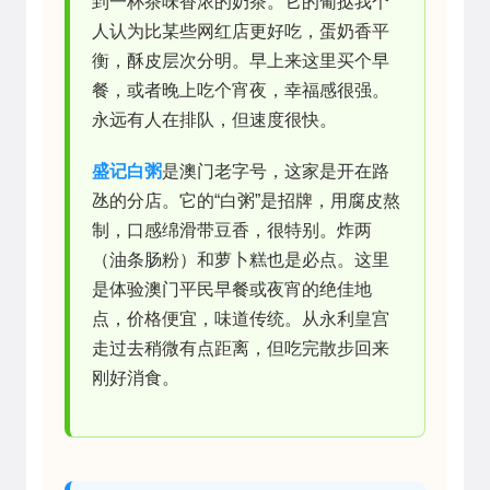
到一杯茶味香浓的奶茶。它的葡挞我个
人认为比某些网红店更好吃，蛋奶香平
衡，酥皮层次分明。早上来这里买个早
餐，或者晚上吃个宵夜，幸福感很强。
永远有人在排队，但速度很快。
盛记白粥
是澳门老字号，这家是开在路
氹的分店。它的“白粥”是招牌，用腐皮熬
制，口感绵滑带豆香，很特别。炸两
（油条肠粉）和萝卜糕也是必点。这里
是体验澳门平民早餐或夜宵的绝佳地
点，价格便宜，味道传统。从永利皇宫
走过去稍微有点距离，但吃完散步回来
刚好消食。