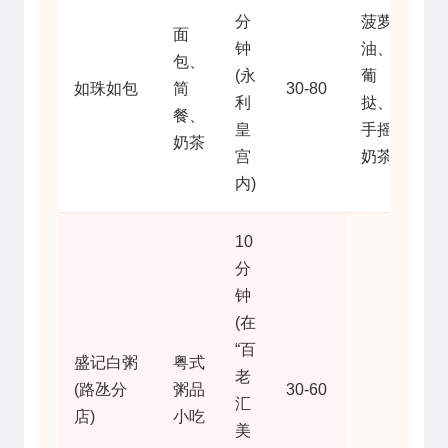
分
菠萝
面
钟
油、
包、
(永
葡
如珠如包
简
30-80
利
挞、
餐、
皇
手摇
奶茶
宫
奶茶
内)
10
分
钟
(在
“百
盛记白粥
粤式
老
(路氹分
粥品
30-60
汇
店)
小吃
美