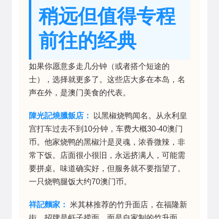
稍远但值得专程
前往的经典
如果你愿意多走几分钟（或者搭个短途的
士），选择就更多了。这些店大多在本岛，名
声在外，是澳门美食的代表。
陳光記燒臘飯店：
以黑椒烧鸭闻名。从永利皇
宫打车过去不到10分钟，车费大概30-40澳门
币。他家烧鸭的黑椒汁是灵魂，浓香微辣，非
常下饭。店面很小很旧，永远挤满人，可能需
要拼桌。味道确实好，但服务就不要指望了。
一只烧鸭腿饭大约70澳门币。
祥記麵家：
米其林推荐的竹升面店，在福隆新
街。招牌是虾子捞面，面是自家制的竹升面，