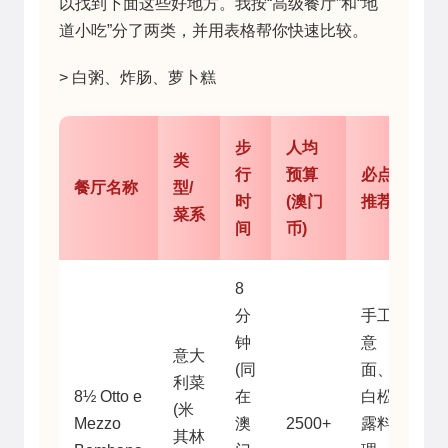
以找到下面这些好地方。我按“高级餐厅”和“地
道小吃”分了两类，并用表格帮你快速比较。
> 白粥、炸肠、萝卜糕
步
人均
类
行
预算
必点
餐厅名称
型/
时
(澳门
推荐
菜系
间
币)
8
分
手工
钟
意
意大
(同
面、
利菜
8½ Otto e
在
白松
(米
Mezzo
澳
2500+
露料
其林