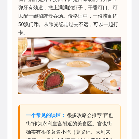
弹牙有劲道，撒上满满的虾子，干香可口。可
以配一碗招牌云吞汤。价格适中，一份捞面约
50澳门币。从陳光記走过去不远，可以一起打
卡。
一个常见的误区：
很多攻略会推荐“官也
街”作为永利皇宫附近的美食区。官也街
确实有很多著名小吃（莫义记、大利来