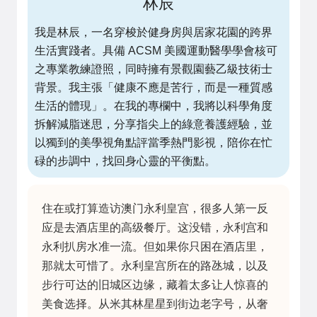
林辰
我是林辰，一名穿梭於健身房與居家花園的跨界
生活實踐者。具備 ACSM 美國運動醫學學會核可
之專業教練證照，同時擁有景觀園藝乙級技術士
背景。我主張「健康不應是苦行，而是一種質感
生活的體現」。在我的專欄中，我將以科學角度
拆解減脂迷思，分享指尖上的綠意養護經驗，並
以獨到的美學視角點評當季熱門影視，陪你在忙
碌的步調中，找回身心靈的平衡點。
住在或打算造访澳门永利皇宫，很多人第一反
应是去酒店里的高级餐厅。这没错，永利宫和
永利扒房水准一流。但如果你只困在酒店里，
那就太可惜了。永利皇宫所在的路氹城，以及
步行可达的旧城区边缘，藏着太多让人惊喜的
美食选择。从米其林星星到街边老字号，从奢