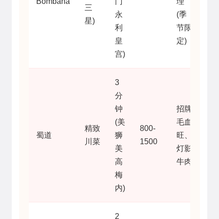
Bombana
门
理
三
永
(季
星)
利
节限
皇
定)
宫)
3
分
钟
招牌
(美
毛血
精致
800-
蜀道
狮
旺、
川菜
1500
美
灯影
高
牛肉
梅
内)
2