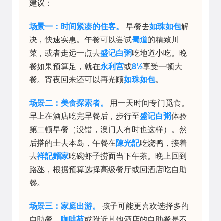
建议：
场景一：时间紧凑的住客。
早餐去
如珠如包
解
决，快速实惠。午餐可以尝试
蜀道
的精致川
菜，或者走远一点去
盛记白粥
吃地道小吃。晚
餐如果预算足，就在
永利宫
或
8½
享受一顿大
餐。宵夜回来还可以再光顾
如珠如包
。
场景二：美食探索者。
用一天时间专门觅食。
早上在酒店吃完早餐后，步行至
盛记白粥
体验
第二顿早餐（没错，澳门人有时也这样）。然
后搭的士去本岛，午餐在
陳光記
吃烧鸭，接着
去
祥記麵家
吃碗虾子捞面当下午茶。晚上回到
路氹，根据预算选择高级餐厅或回酒店吃自助
餐。
场景三：家庭出游。
孩子可能更喜欢选择多的
自助餐，
咖啡苑
或附近其他酒店的自助餐是不