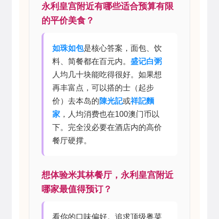
永利皇宫附近有哪些适合预算有限
的平价美食？
如珠如包
是核心答案，面包、饮
料、简餐都在百元内。
盛记白粥
人均几十块能吃得很好。如果想
再丰富点，可以搭的士（起步
价）去本岛的
陳光記
或
祥記麵
家
，人均消费也在100澳门币以
下。完全没必要在酒店内的高价
餐厅硬撑。
想体验米其林餐厅，永利皇宫附近
哪家最值得预订？
看你的口味偏好。追求顶级粤菜