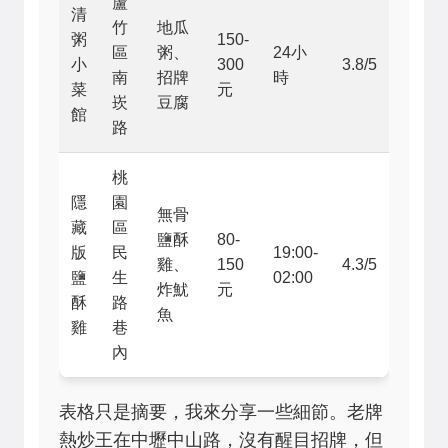
蘆
清
竹
地瓜
粥
150-
區
粥、
24小
小
300
3.8/5
南
招牌
時
菜
元
崁
豆腐
館
路
桃
隱
園
無骨
藏
區
鹽酥
80-
版
民
19:00-
雞、
150
4.3/5
鹽
生
02:00
炸魷
元
酥
路
魚
雞
巷
內
表格只是摘要，我來分享一些細節。老牌
熱炒王在中壢中山路，沒有醒目招牌，但