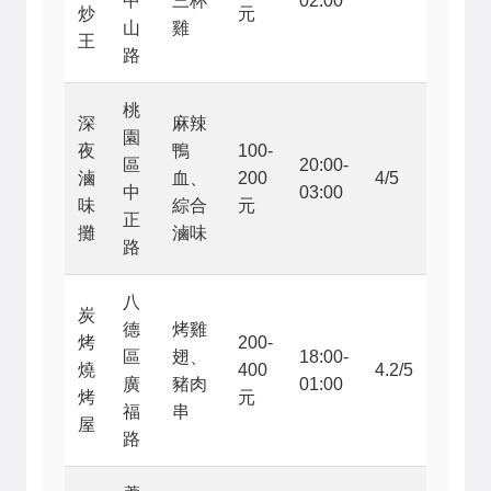
中
三杯
02:00
炒
元
山
雞
王
路
桃
深
麻辣
園
夜
鴨
100-
區
20:00-
滷
血、
200
4/5
中
03:00
味
綜合
元
正
攤
滷味
路
八
炭
德
烤雞
烤
200-
區
翅、
18:00-
燒
400
4.2/5
廣
豬肉
01:00
烤
元
福
串
屋
路