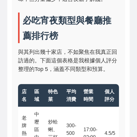
必吃宵夜類型與餐廳推
薦排行榜
與其列出幾十家店，不如聚焦在我真正回
訪過的。下面這個表格是我根據個人評分
整理的Top 5，涵蓋不同類型和預算。
店
區
特色
平均
營業
個人
名
域
菜
消費
時間
評分
中
老
壢
炒蛤
牌
300-
區
蜊、
17:00-
熱
500
4.5/5