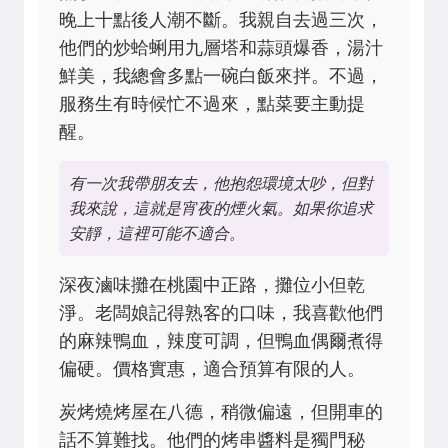
晚上十點後人潮不斷。我親自去過三次，
他們的炒蛤蜊用九層塔和蒜頭爆香，湯汁
鮮美，我總會多點一碗白飯來拌。不過，
服務生有時候忙不過來，點菜要主動提
醒。
有一次我帶朋友去，他抱怨環境太吵，但對
我來說，這就是宵夜的煙火氣。如果你追求
安靜，這裡可能不適合。
深夜滷味攤在桃園中正路，攤位小但乾
淨。老闆娘記得熟客的口味，我喜歡他們
的麻辣鴨血，辣度可調，但鴨血偶爾煮得
偏硬。價格實惠，適合預算有限的人。
炭烤燒烤屋在八德，稍微偏遠，但開車的
話不算難找。他們的烤串醬料是獨門秘