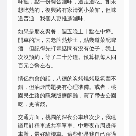
味攤，點一份綜合滷味，邊走邊吃。如果
想吃熱的，復興路有家清粥小菜館，但味
道普通，我個人更推薦滷味。
如果是朋友聚餐，週五晚上十點在中壢。
開車的話，去老牌熱炒王，點幾道菜配啤
酒。但記得先打電話問有沒有位子，我上
次沒預約，等了二十分鐘。預算抓每人四
百元台幣左右。
情侶約會的話，八德的炭烤燒烤屋氛圍不
錯，但油煙問題要有心理準備。或者，桃
園民生路的隱藏版鹽酥雞，買了帶去公園
吃，更省錢。
交通方面，桃園的深夜公車班次少，我建
議用計程車或共享單車。中壢夜市周邊停
車難，最好騎機車。這些都是我自己踩過