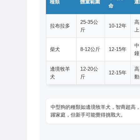
種類
體重範圍
運
命
25-35公
高
拉布拉多
10-12年
斤
上
中
柴犬
8-12公斤
12-15年
鐘
邊境牧羊
12-20公
高
12-15年
犬
斤
動
中型狗的種類如邊境牧羊犬，智商超高
躍家庭，但新手可能覺得挑戰大。