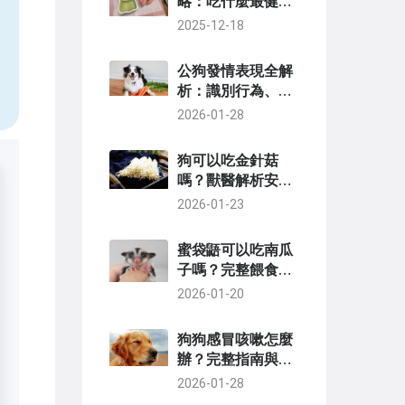
略：吃什麼最健
康？餵養秘訣大公
2025-12-18
開
公狗發情表現全解
析：識別行為、應
對策略與護理指南
2026-01-28
狗可以吃金針菇
嗎？獸醫解析安全
餵食指南與風險
2026-01-23
蜜袋鼯可以吃南瓜
子嗎？完整餵食指
南與風險解析
2026-01-20
狗狗感冒咳嗽怎麼
辦？完整指南與居
家護理方法
2026-01-28