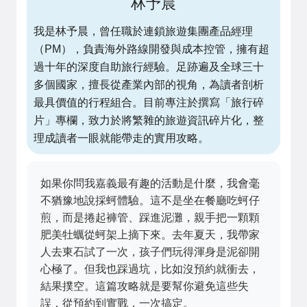
林予晨
我是林予晨，曾任職於連鎖旅遊集團產品經理
（PM），負責海外路線開發與成本控管，擁有超
過十年的深度自助旅行經驗。足跡遍及全球三十
多個國家，擅長從產業內部的視角，為讀者剖析
最具價值的行程組合。目前專注於撰寫「旅行碎
片」專欄，致力於將繁雜的旅遊資訊碎片化，整
理成讀者一眼就能帶走的實用攻略。
如果你問我嘉義最有趣的活動是什麼，我會毫
不猶豫地說採蚵體驗。這不是坐在餐廳吃蚵仔
煎，而是捲起褲管、踩進泥灘，親手把一顆顆
肥美牡蠣從蚵架上摘下來。去年夏天，我帶家
人去東石試了一次，孩子們玩得渾身是泥卻開
心極了。但我也踩過坑，比如沒預約就衝去，
結果撲空。這篇攻略就是要幫你避免這些失
誤，從預約到實戰，一次搞定。