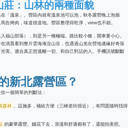
山莊：山林的兩種面貌
贏在「溫泉」。營區內就有溫泉池可以泡，秋冬露營晚上泡個
馬告烤肉，味道很道地。營區整理得乾淨，view也不錯。
進入福山部落），則是另一種極端。路比較小條，開車要小心。
曾在清晨看到整片雲海淹沒山谷，也遇過山羌在營地邊緣好奇張
有光害。適合真正想逃離一切、和自己對話的人。手機訊號斷斷
的新北露營區？
教你一個簡單的判斷法：
鎮森林
。設施多，補給方便（三峽老街很近），有問題隨時找得
站
的豪華露營。錢花下去，浪漫和舒適都有了，還能拍美照。