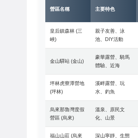
營區名稱
主要特色
皇后鎮森林 (三
親子友善、泳
峽)
池、DIY活動
豪華露營、騎馬
金山驛站 (金山)
體驗、近海
坪林虎寮潭營地
溪畔露營、玩
(坪林)
水、釣魚
烏來那魯灣度假
溫泉、原民文
營區 (烏來)
化、山景
福山山莊 (烏來
深山寧靜、生態