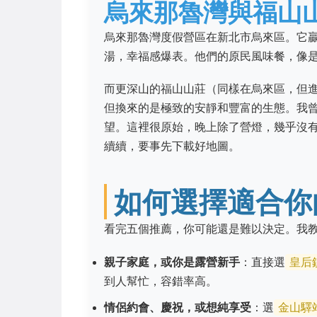
烏來那魯灣與福山
烏來那魯灣度假營區在新北市烏來區。它
湯，幸福感爆表。他們的原民風味餐，像是
而更深山的福山山莊（同樣在烏來區，但
但換來的是極致的安靜和豐富的生態。我
望。這裡很原始，晚上除了營燈，幾乎沒
續續，要事先下載好地圖。
如何選擇適合你
看完五個推薦，你可能還是難以決定。我
親子家庭，或你是露營新手
：直接選
皇后
到人幫忙，容錯率高。
情侶約會、慶祝，或想純享受
：選
金山驛