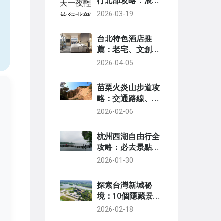
行北部攻略：浪漫
行程、私房景點與
2026-03-19
，
住宿推薦
台北特色酒店推
薦：老宅、文創、
設計旅宿深度體驗
2026-04-05
指南
苗栗火炎山步道攻
略：交通路線、必
看景點與新手注意
2026-02-06
事項
杭州西湖自由行全
攻略：必去景點、
交通美食與行程規
2026-01-30
劃
探索台灣新城秘
境：10個隱藏景點
完整攻略與交通指
2026-02-18
南