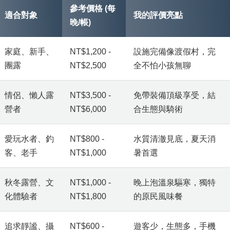
參考價格 (每
適合對象
我的評價亮點
晚/帳)
家庭、新手、
NT$1,200 -
設施完備像渡假村，完
團露
NT$2,500
全不怕小孩無聊
情侶、懶人露
NT$3,500 -
免帶裝備頂級享受，結
營者
NT$6,000
合生態與騎術
愛玩水者、釣
NT$800 -
水質清澈見底，夏天消
客、老手
NT$1,000
暑首選
秋冬露營、文
NT$1,000 -
晚上泡溫泉驅寒，獨特
化體驗者
NT$1,800
的原民風味餐
追求靜謐、攝
NT$600 -
遊客少，生態多，手機