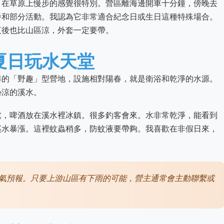
，在草原上慢步的感覺很特別。營區離海邊開車十分鐘，傍晚去
餐和部分活動。我認為它非常適合紀念日或生日這種特殊場合。
夜後也比山區涼，外套一定要帶。
夏日玩水天堂
準的「野趣」型營地，設施相對陽春，就是衛浴和乾淨的水源。
沁涼的溪水。
處，啤酒放在溪水裡冰鎮。很多釣客會來。水非常乾淨，能看到
溪水暴漲。這裡蚊蟲稍多，防蚊液要帶夠。我喜歡在非假日來，
氣預報。只要上游山區有下雨的可能，營主通常會主動聯繫或