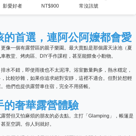
影愛好者
NT$900
常沒訊號
孩的首選，連阿公阿嬤都會愛
，更像一個有露營區的親子樂園。最大賣點是那個露天泳池（夏
車教堂、烤肉區、DIY手作課程，甚至能餵食小動物。
，排水不錯，即使雨後也不太泥濘。浴室數量夠多，熱水穩定，
多，比較吵雜，如果你追求絕對安靜，這裡不適合。但對於想輕
案。他們也提供露營車住宿，完全不用搭帳。
手的奢華露營體驗
營但又怕麻煩的朋友的必去點。主打「Glamping」，帳篷是
、甚至空調。你人到就好。