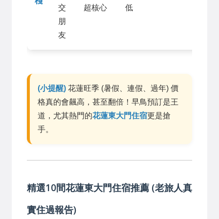
棧
交
超核心
低
朋
友
(小提醒)
花蓮旺季 (暑假、連假、過年) 價
格真的會飆高，甚至翻倍！早鳥預訂是王
道，尤其熱門的
花蓮東大門住宿
更是搶
手。
精選10間花蓮東大門住宿推薦 (老旅人真
實住過報告)