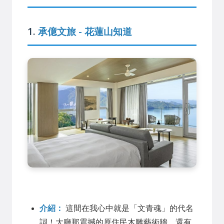
1.
承億文旅 - 花蓮山知道
介紹：
這間在我心中就是「文青魂」的代名
詞！大廳那震撼的原住民木雕藝術牆，還有