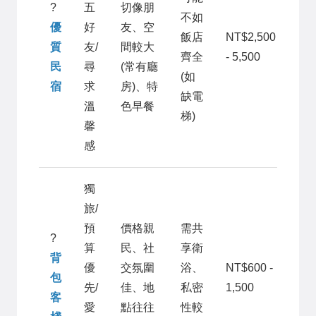
?
五
切像朋
不如
優
好
友、空
飯店
NT$2,500
質
友/
間較大
齊全
- 5,500
民
尋
(常有廳
(如
宿
求
房)、特
缺電
溫
色早餐
梯)
馨
感
獨
旅/
預
價格親
需共
?
算
民、社
享衛
背
優
交氛圍
浴、
NT$600 -
包
先/
佳、地
私密
1,500
客
愛
點往往
性較