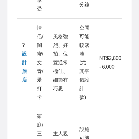
享
分鐘
受
情
空間
侶/
風格強
可能
?
閨
烈、好
較緊
設
蜜/
拍、位
湊
NT$2,800
計
文
置通常
(尤
- 6,000
旅
青/
極佳、
其平
店
愛
細節有
價設
打
巧思
計
卡
款)
家
庭/
設施
三
主人親
可能