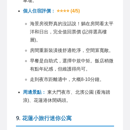
車場。
個人住宿評價：
⭐⭐⭐⭐ (4/5)
海景房視野真的沒話說！躺在房間看太平
洋和日出，完全值回票價 (記得選高樓
層)。
房間重新裝潢後舒適乾淨，空間算寬敞。
早餐是自助式，選擇中規中矩。飯店稍微
有點年紀感，但維護得尚可。
走到夜市距離適中，大概8-10分鐘。
周邊景點：
東大門夜市、北濱公園 (看海踏
浪)、花蓮港休閒碼頭。
9.
花蓮小旅行迷你公寓