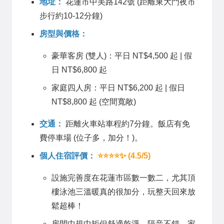
地址：
花蓮市中美路142號 (距離東大門夜市
步行約10-12分鐘)
房型與價格：
豪華客房 (雙人)：平日 NT$4,500 起 | 假
日 NT$6,800 起
家庭四人房：平日 NT$6,200 起 | 假日
NT$8,800 起 (空間寬敞)
交通：
距離火車站車程約7分鐘。飯店有免
費停車場 (位子多，加分！)。
個人住宿評價：
⭐⭐⭐⭐✨ (4.5/5)
設施完善度在花蓮市區數一數二，尤其頂
樓泳池三溫暖真的很加分，玩整天回來放
鬆超棒！
房間中規中矩但舒適乾淨，隔音不錯。家