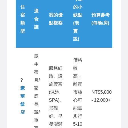
住
的小
適
宿
我的優
缺點
預算參考
合
類
點觀察
(老
(每晚/房)
誰
型
實
說)
慶
價格
生
服務細
較
蜜
緻、設
高，
?
月/
施豐富
離夜
豪
家
(泳池
市核
NT$5,000
華
庭
SPA)、
心可
- 12,000+
飯
長
景觀
能需
店
輩/
好、早
步行
重
餐澎湃
5-10