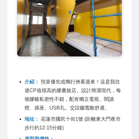
介紹：
預算優先或獨行俠看過來！這是我住
過CP值很高的膠囊旅店。設計簡潔現代，每
個膠艙私密性不錯，配有獨立電視、閱讀
燈、插座、USB孔。交誼廳寬敞舒適。
地址：
花蓮市國民十街1號 (距離東大門夜市
步行約12-15分鐘)
房型與價格：