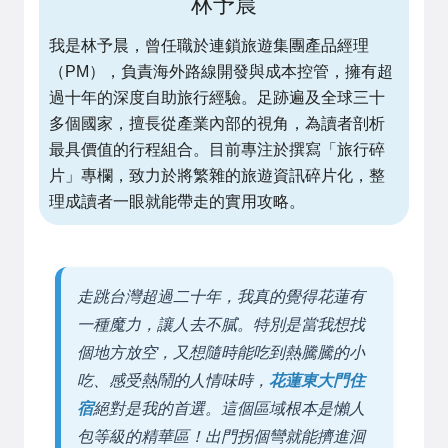
林予晨
我是林予晨，曾任職於連鎖旅遊集團產品經理
（PM），負責海外路線開發與成本控管，擁有超
過十年的深度自助旅行經驗。足跡遍及全球三十
多個國家，擅長從產業內部的視角，為讀者剖析
最具價值的行程組合。目前專注於撰寫「旅行碎
片」專欄，致力於將繁雜的旅遊資訊碎片化，整
理成讀者一眼就能帶走的實用攻略。
走跳台灣超過二十年，我真的覺得花蓮有
一種魔力，讓人去不膩。特別是當我想找
個地方放空，又想隨時能吃到熱騰騰的小
吃、感受熱鬧的人情味時，
花蓮東大門住
宿
絕對是我的首選。這個區域根本是懶人
包等級的精華區！出門拐個彎就能擠進洄