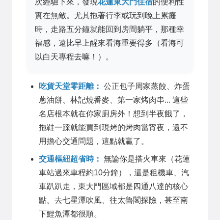
次經驗下來，發現
花蓮東大門住宿
的便利性
實在無敵。尤其拖著行李或玩到晚上累癱
時，走路五分鐘就能回到房間躺平，那種幸
福感，遠比早上醒來看海重要得多（看海可
以白天專程去嘛！）。
吃貨天堂零距離：
公正包子周家蒸餃、炸蛋
蔥油餅、林記燒番麥、第一家烤肉串... 這些
名店根本就在你家廚房外！想到半夜餓了，
拖鞋一踩就能買到現烤的烤肉當宵夜，還不
用擔心交通問題，這點就贏了。
交通樞紐超省時：
無論你是搭火車來（花蓮
車站過來車程約10分鐘），還是租機車、汽
車趴趴走，東大門區域都是四通八達的核心
點。去七星潭吹風、往太魯閣探險，甚至南
下鯉魚潭都很順。