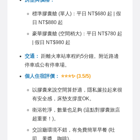
標準膠囊艙 (單人)：平日 NT$680 起 | 假
日 NT$880 起
豪華膠囊艙 (空間稍大)：平日 NT$780 起
| 假日 NT$980 起
交通：
距離火車站車程約5分鐘。附近路邊
停車或公有停車場。
個人住宿評價：
⭐⭐⭐✨ (3.5/5)
以膠囊來說空間算舒適，隱私簾拉起來很
有安全感，床墊支撐度OK。
衛浴乾淨，數量也足夠 (這點對膠囊旅店
超重要！)。
交誼廳環境不錯，有免費簡單早餐 (吐
司、果醬、咖啡)。