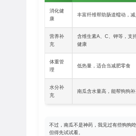
消化健
丰富纤维帮助肠道蠕动，减
康
营养补
含维生素A、C、钾等，支
充
健康
体重管
低热量，适合当减肥零食
理
水分补
南瓜含水量高，能帮狗狗补
充
不过，南瓜不是神药，我见过有些狗狗
但得先试试看。