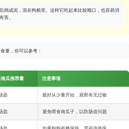
后捣成泥，混在狗粮里。这样它吃起来比较顺口，也容易消
有害。
喂食量，你可以参考：
日南瓜推荐量
注意事项
2汤匙
最好从少量开始，观察有无过敏
3汤匙
避免喂食南瓜子，以防肠道问题
4汤匙
如果狗狗有糖尿病，需咨询兽医