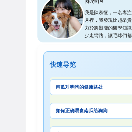
陳慕恆
我是陳慕恆，一名專注
月裡，我發現比起昂貴
力於將艱澀的醫學知識
少走彎路，讓毛球們都
快速导览
南瓜对狗狗的健康益处
如何正确喂食南瓜给狗狗