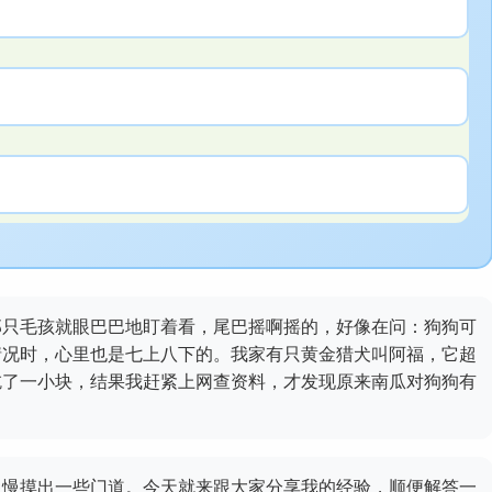
那只毛孩就眼巴巴地盯着看，尾巴摇啊摇的，好像在问：狗狗可
情况时，心里也是七上八下的。我家有只黄金猎犬叫阿福，它超
吃了一小块，结果我赶紧上网查资料，才发现原来南瓜对狗狗有
慢慢摸出一些门道。今天就来跟大家分享我的经验，顺便解答一