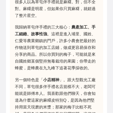
很多人以為草屯伴手禮就是麻糬。對，但不全
對。麻糬是明星，但如果你只買麻糬，就錯過
了整片星空。
我歸納草屯伴手禮的三大核心：
農產加工、手
工細緻、故事性強
。這裡是進入埔里、國姓、
仁愛等農業鄉鎮的門戶，許多小農會把最好的
作物送到草屯的加工店鋪，做成更容易保存和
分享的商品。所以你買到的梅子，可能就是來
自國姓鄉某個堅持無毒栽培的果園；你帶走的
蜂蜜，是蜂農在九九峰下追著花季採收的。
另一個特色是「
小店精神
」。跟大型觀光工廠
不同，草屯很多伴手禮名店規模不大，老闆可
能就是師傅本人。我喜歡跟他們聊天，你會知
道為什麼這家的麻糬皮特別Q，是因為他們堅
持用當天現磨的米漿；那家的梅子比較不死