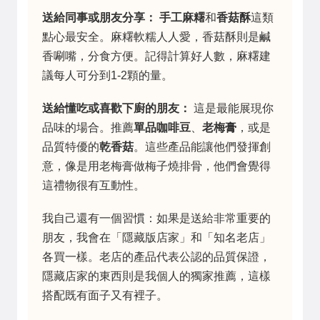
送給同事或朋友分享：
手工麻糬
和
香菇酥
這類
點心最安全。麻糬軟糯人人愛，香菇酥則是鹹
香唰嘴，分食方便。記得計算好人數，麻糬建
議每人可分到1-2顆的量。
送給懂吃或喜歡下廚的朋友：
這是最能展現你
品味的場合。推薦
單品咖啡豆
、
老梅膏
，或是
品質特優的
乾香菇
。這些產品能讓他們發揮創
意，像是用老梅膏做梅子燒排骨，他們會覺得
這禮物很有互動性。
我自己還有一個習慣：如果是送給非常重要的
朋友，我會在「隱藏版店家」和「知名老店」
各買一樣。老店的產品代表公認的品質保證，
隱藏店家的東西則是我個人的獨家推薦，這樣
搭配既有面子又有裡子。