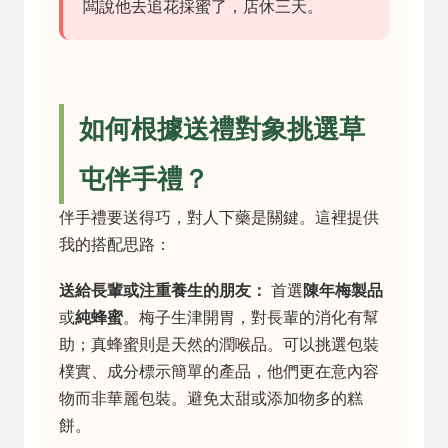
闆說他去追花採蜜了，店休三天。
如何根據送禮對象挑選草
屯伴手禮？
伴手禮要送得巧，對人下藥是關鍵。這裡提供
我的搭配思路：
送給長輩或注重養生的朋友：
首選
陳年梅製品
或
純蜂蜜
。梅子生津開胃，對長輩的消化有幫
助；真蜂蜜則是天然的潤喉品。可以挑選包裝
樸實、成分標示簡單的產品，他們更在意內容
物而非華麗包裝。避免太甜或添加物多的糕
餅。