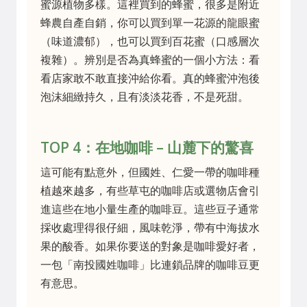
蜜源植物多樣。這裡買到的蜂蜜，很多是附近
蜂農自產自銷，你可以買到單一花源的龍眼蜜
（味道濃郁），也可以買到百花蜜（口感層次
複雜）。辨別是否為真蜂蜜的一個小方法：看
看店家敢不敢直接沖給你看。真的蜂蜜沖泡後
泡沫細緻持久，且有淡淡花香，不是死甜。
TOP 4：在地咖啡 – 山麓下的驚喜
這可能有點意外，但國姓、仁愛一帶的咖啡種
植越來越多，有些草屯的咖啡店或選物店會引
進這些在地小量生產的咖啡豆。這些豆子通常
採收處理得很仔細，風味乾淨，帶有中海拔水
果的酸香。如果你要送的對象是咖啡愛好者，
一包「南投國姓咖啡」比連鎖品牌的咖啡豆更
有意思。