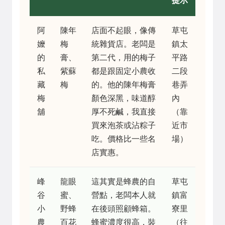
提示
阿
陳年
店面不起眼，像傳
草屯
嬤
梅
統雜貨店。老闆是
鎮太
的
膏、
第二代，用的梅子
平路
私
紫蘇
都是跟固定小農收
二段
藏
梅
的。他的陳年梅膏
巷弄
梅
顏色深黑，味道醇
內
舖
厚不死鹹，我直接
（靠
買來泡茶或沾粽子
近市
吃。價格比一些名
場）
店實惠。
峰
龍眼
這其實是蜂農的自
草屯
谷
蜜、
營點，老闆本人就
鎮富
小
野蜂
在後頭照顧蜂箱。
寮里
農
百花
蜂蜜濃度很高，裝
（往