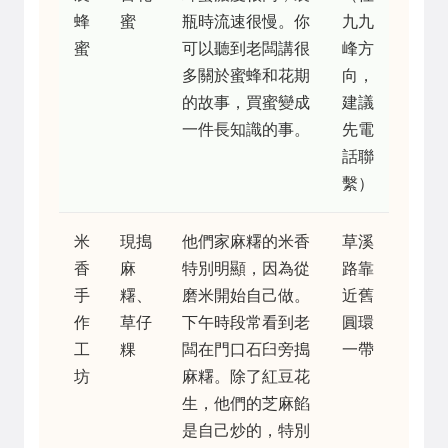
蜂
蜜
瓶時流速很慢。你
九九
蜜
可以聽到老闆講很
峰方
多關於蜜蜂和花期
向，
的故事，買蜜變成
建議
一件長知識的事。
先電
話聯
繫）
米
現搗
他們家麻糬的米香
草溪
香
麻
特別明顯，因為從
路靠
手
糬、
磨米開始自己做。
近舊
作
草仔
下午時段常看到老
圓環
工
粿
闆在門口石臼旁搗
一帶
坊
麻糬。除了紅豆花
生，他們的芝麻餡
是自己炒的，特別