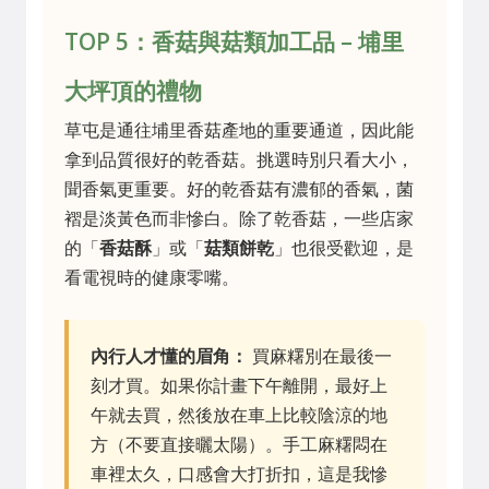
TOP 5：香菇與菇類加工品 – 埔里
大坪頂的禮物
草屯是通往埔里香菇產地的重要通道，因此能
拿到品質很好的乾香菇。挑選時別只看大小，
聞香氣更重要。好的乾香菇有濃郁的香氣，菌
褶是淡黃色而非慘白。除了乾香菇，一些店家
的「
香菇酥
」或「
菇類餅乾
」也很受歡迎，是
看電視時的健康零嘴。
內行人才懂的眉角：
買麻糬別在最後一
刻才買。如果你計畫下午離開，最好上
午就去買，然後放在車上比較陰涼的地
方（不要直接曬太陽）。手工麻糬悶在
車裡太久，口感會大打折扣，這是我慘