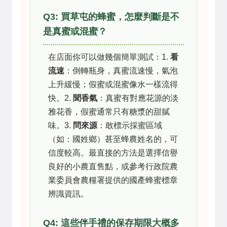
Q3: 買草屯的蜂蜜，怎麼判斷是不
是真蜜或混蜜？
在店面你可以做幾個簡單測試：1.
看
流速
：倒轉瓶身，真蜜流速慢，氣泡
上升緩慢；假蜜或混蜜像水一樣流得
快。2.
聞香氣
：真蜜有對應花源的淡
雅花香，假蜜通常只有糖漿的甜膩
味。3.
問來源
：敢標示採蜜區域
（如：國姓鄉）甚至蜂農姓名的，可
信度較高。最直接的方法是選擇信譽
良好的小農直售點，或參考行政院農
業委員會農糧署提供的國產蜂蜜標章
辨識資訊。
Q4: 這些伴手禮的保存期限大概多