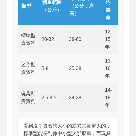
體重範圍
均
類型
（公分，肩
（公斤）
壽
高）
命
12-
標準型
20-32
38-60
15
貴賓狗
年
13-
迷你型
5-9
25-38
16
貴賓狗
年
14-
玩具型
2.5-4.5
24-28
18
貴賓狗
年
看到沒？貴賓狗大小的差異其實蠻大的，
標準型能長到像中小型犬那麼重，而玩具