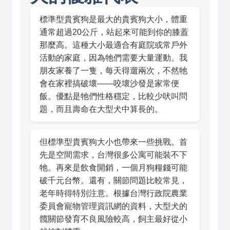
標準型貴賓狗是最大的貴賓狗大小，體重
通常超過20公斤，站起來可能到你的膝蓋
那麼高。這種大小最適合有庭院或常戶外
活動的家庭，因為牠們需要大量運動。我
朋友家養了一隻，每天得遛兩次，不然牠
會在家裡搞破壞——咬壞沙發是家常便
飯。優點是牠們性格穩定，比較少吠叫問
題，而且壽命在大型犬中算長的。
但標準型貴賓狗大小也帶來一些挑戰。首
先是空間需求，台灣很多公寓可能裝不下
牠。再來是飲食開銷，一個月狗糧錢可能
破千元台幣。還有，關節問題比較常見，
老年時得特別注意。根據
台灣行政院農業
委員會寵物管理資訊網
的資料，大型犬的
髖關節發育不良風險較高，飼主最好從小