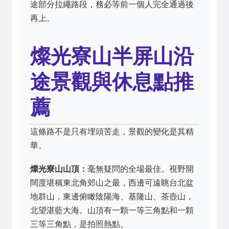
途部分拉繩路段，務必等前一個人完全通過後
再上。
燦光寮山半屏山沿
途景觀與休息點推
薦
這條路不是只有埋頭苦走，景觀的變化是其精
華。
燦光寮山山頂：
毫無疑問的全場最佳。視野開
闊度堪稱東北角郊山之最，西邊可遠眺台北盆
地群山，東邊俯瞰陰陽海、基隆山、茶壺山，
北望湛藍大海。山頂有一顆一等三角點和一顆
三等三角點，是拍照熱點。