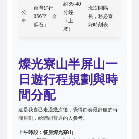
約35-40
台灣好行
班次間隔
公
分鐘
856至「金
長，務必查
車
（上
瓜石」
好時刻表
坡）
燦光寮山半屏山一
日遊行程規劃與時
間分配
這是我自己走過幾次後，覺得節奏最舒服的時
間規劃，給體能普通的人參考。
上午時段：征服燦光寮山