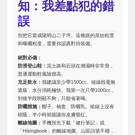
知：我差點犯的錯
誤
別把它當成陽明山二子坪。這條路的原始程度
和曝曬程度，需要你認真對待裝備。
絕對必備：
防滑登山鞋：
泥土路和石頭在潮濕時非常滑，
普通運動鞋風險很高。
充足飲水：
我建議至少帶1500cc。稜線段毫無
遮蔭，水分消耗極快。我第一次只帶1000cc，
到後半段明顯不夠，只能省著喝。
防曬措施：
帽子、袖套、防曬乳。稜線上沒有
樹蔭，半小時就能讓你皮膚發紅。
離線地圖：
手機預先下載「健行筆記」或
「Hikingbook」的離線地圖。山區訊號不穩，