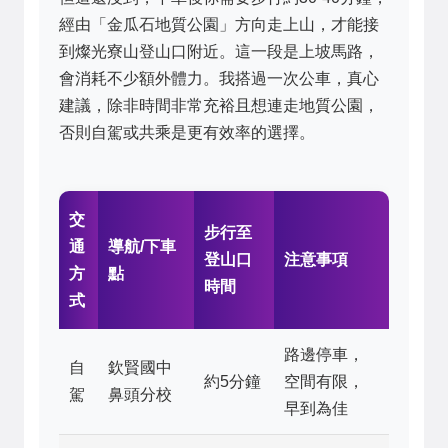
經由「金瓜石地質公園」方向走上山，才能接
到燦光寮山登山口附近。這一段是上坡馬路，
會消耗不少額外體力。我搭過一次公車，真心
建議，除非時間非常充裕且想連走地質公園，
否則自駕或共乘是更有效率的選擇。
交
步行至
通
導航/下車
登山口
注意事項
方
點
時間
式
路邊停車，
自
欽賢國中
約5分鐘
空間有限，
駕
鼻頭分校
早到為佳