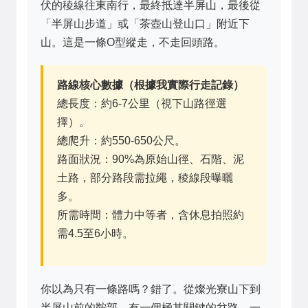
伏的稜線往東南行，最終抵達半屏山，最後從
「半屏山步道」或「茶壺山登山口」附近下
山。這是一條O型縱走，不走回頭路。
路線核心數據（根據我實際行走記錄）
總長度：約6-7公里（視下山路徑選
擇）。
總爬升：約550-650公尺。
路面狀況：90%為原始山徑、石階、泥
土路，部分路段需拉繩，稜線段曝曬
多。
所需時間：體力中等者，含休息拍照約
需4.5至6小時。
你以為只有一條路嗎？錯了。從燦光寮山下到
半屏山前的鞍部，有一個極其關鍵的岔路。一