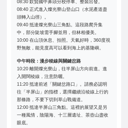
08:30 欽賢國中鼻頭分校停車、整裝出發。
08:40 正式進入燦光寮山登山口（水泥產道盡
頭轉入山徑）。
09:40 抵達燦光寮山三角點。這段路爬升集
中，部分陡坡需手腳並用，但林相優美。
10:00 在山頂休息、拍照。天氣好時，360度視
野無敵，能見度高可以看到海上的基隆嶼。
中午時段：漫步稜線與關鍵岔路
10:20 離開燦光寮山，往半屏山方向前進。進
入開闊稜線，注意防曬。
11:20 抵達前述「關鍵岔路口」。請務必認明
往「半屏山」的指標，選擇繼續沿稜線上行的
那條路，不要下切到草山戰備道。
12:00 抵達半屏山三角點。這裡的展望又是另
一種風情，陰陽海、十三層遺址、茶壺山盡收
眼底。