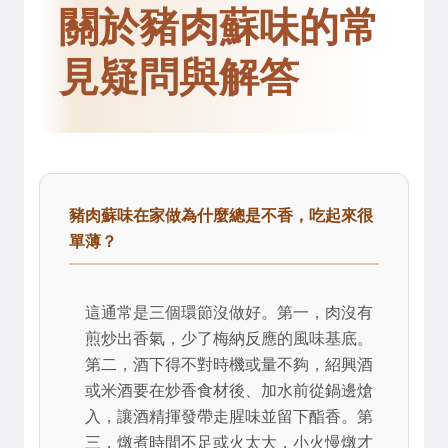
關於豬肉蘇味的常
見疑問與解答
豬肉蘇味在家做為什麼總是不香，吃起來很
單薄？
這通常是三個環節沒做好。第一，肉沒有
煎炒出香氣，少了梅納反應的風味基底。
第二，酒下得不對時機或量不夠，紹興酒
或米酒要在炒香食材後、加水前從鍋邊熗
入，讓酒精揮發帶走腥味並留下酯香。第
三，燉煮時間不足或火太大，小火慢燉才