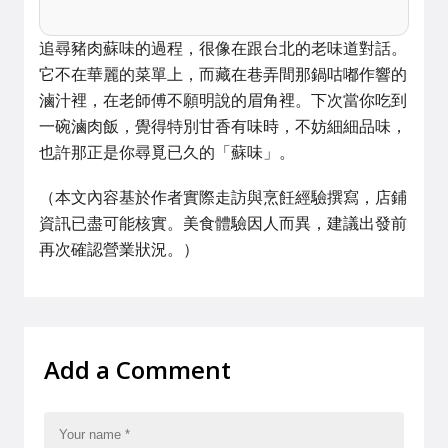
追尋豬肉蘇味的過程，很像在跟台北的老味道對話。
它不在華麗的菜單上，而藏在巷弄間那鍋咕嘟作響的
滷汁裡，在老師傅不願明說的眉角裡。下次當你吃到
一碗滷肉飯，覺得特別甘香有味時，不妨細細品味，
也許那正是你尋覓已久的「蘇味」。
（本文內容基於作者實際走訪與烹飪經驗撰寫，店鋪
資訊已盡可能核實。美食體驗因人而異，建議出發前
再次確認營業狀況。）
Add a Comment