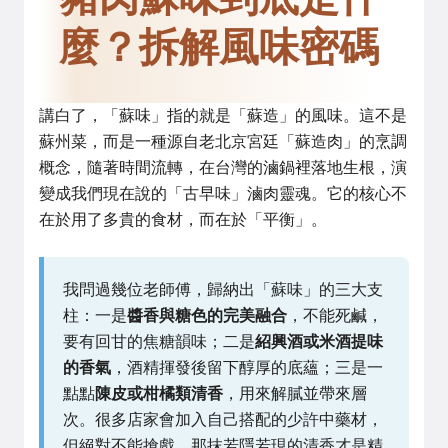
麼？拆解風味密碼
講白了，「蘇味」指的就是「蘇造」的風味。這不是
蘇州菜，而是一種源自老北京宮廷「蘇造肉」的烹調
概念，隨著時間流轉，在台灣的滷鍋裡落地生根，演
變成我們現在說的「古早味」滷肉靈魂。它的核心不
在於用了多貴的食材，而在於「平衡」。
我問過幾位老師傅，歸納出「蘇味」的三大支
柱：一是
醬香與糖色的完美融合
，不能死鹹，
要有回甘的焦糖韻味；二是
紹興酒或米酒提味
的香氣
，酒精揮發後留下醇厚的底蘊；三是一
點點
陳皮或柑橘類清香
，用來解膩並帶來層
次。很多店家會加入自己搭配的少許中藥材，
但絕對不能搶戲，那抹若隱若現的清香才是精