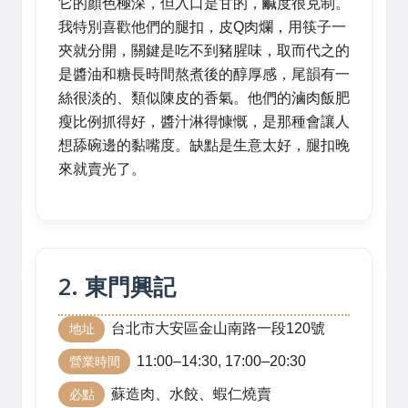
它的顏色極深，但入口是甘的，鹹度很克制。
我特別喜歡他們的腿扣，皮Q肉爛，用筷子一
夾就分開，關鍵是吃不到豬腥味，取而代之的
是醬油和糖長時間熬煮後的醇厚感，尾韻有一
絲很淡的、類似陳皮的香氣。他們的滷肉飯肥
瘦比例抓得好，醬汁淋得慷慨，是那種會讓人
想舔碗邊的黏嘴度。缺點是生意太好，腿扣晚
來就賣光了。
2. 東門興記
台北市大安區金山南路一段120號
地址
11:00–14:30, 17:00–20:30
營業時間
蘇造肉、水餃、蝦仁燒賣
必點