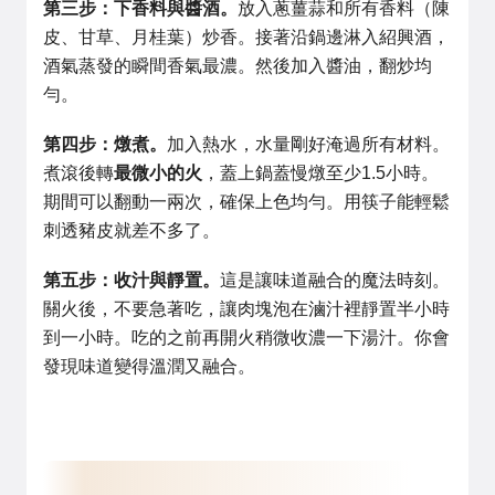
第三步：下香料與醬酒。
放入蔥薑蒜和所有香料（陳
皮、甘草、月桂葉）炒香。接著沿鍋邊淋入紹興酒，
酒氣蒸發的瞬間香氣最濃。然後加入醬油，翻炒均
勻。
第四步：燉煮。
加入熱水，水量剛好淹過所有材料。
煮滾後轉
最微小的火
，蓋上鍋蓋慢燉至少1.5小時。
期間可以翻動一兩次，確保上色均勻。用筷子能輕鬆
刺透豬皮就差不多了。
第五步：收汁與靜置。
這是讓味道融合的魔法時刻。
關火後，不要急著吃，讓肉塊泡在滷汁裡靜置半小時
到一小時。吃的之前再開火稍微收濃一下湯汁。你會
發現味道變得溫潤又融合。