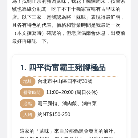
為了找到正宗的豬肉蘇味，我花了幾個周末，按圖索
驥也靠緣分亂闖，吃了不下十幾家宣稱有古早味的
店。以下三家，是我認為將「蘇味」表現得最鮮明，
且各有特色的代表。價格和營業時間是我最近一次
（本文撰寫時）確認的，但老店偶爾會休息，出發前
最好再確認一下。
1. 四平街富霸王豬腳極品
台北市中山區四平街31號
地址
11:00–20:00 (周日公休)
營業時間
霸王腿扣、滷肉飯、滷白菜
必點
約NT$150-250
人均
這家的「蘇味」來自於那鍋黑金發亮的滷汁。