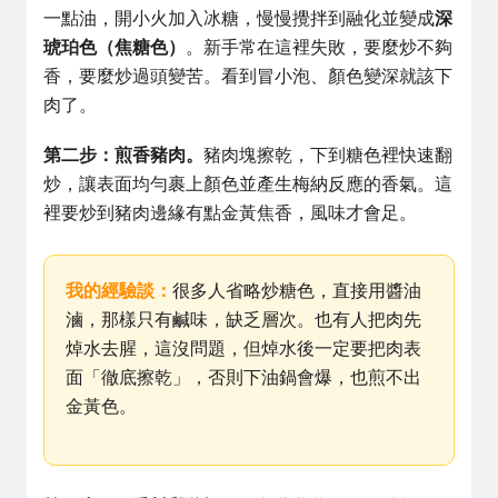
一點油，開小火加入冰糖，慢慢攪拌到融化並變成
深
琥珀色（焦糖色）
。新手常在這裡失敗，要麼炒不夠
香，要麼炒過頭變苦。看到冒小泡、顏色變深就該下
肉了。
第二步：煎香豬肉。
豬肉塊擦乾，下到糖色裡快速翻
炒，讓表面均勻裹上顏色並產生梅納反應的香氣。這
裡要炒到豬肉邊緣有點金黃焦香，風味才會足。
我的經驗談：
很多人省略炒糖色，直接用醬油
滷，那樣只有鹹味，缺乏層次。也有人把肉先
焯水去腥，這沒問題，但焯水後一定要把肉表
面「徹底擦乾」，否則下油鍋會爆，也煎不出
金黃色。