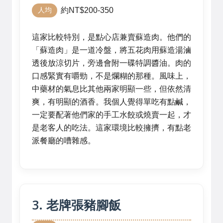
約NT$200-350
人均
這家比較特別，是點心店兼賣蘇造肉。他們的
「蘇造肉」是一道冷盤，將五花肉用蘇造湯滷
透後放涼切片，旁邊會附一碟特調醬油。肉的
口感緊實有嚼勁，不是爛糊的那種。風味上，
中藥材的氣息比其他兩家明顯一些，但依然清
爽，有明顯的酒香。我個人覺得單吃有點鹹，
一定要配著他們家的手工水餃或燒賣一起，才
是老客人的吃法。這家環境比較擁擠，有點老
派餐廳的嘈雜感。
3. 老牌張豬腳飯