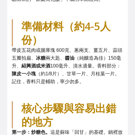
準備材料（約4-5人
份）
帶皮五花肉或腿庫塊 600克、蔥兩支、薑五片、蒜頭
五瓣拍扁、
冰糖
兩大匙、
醬油
（純釀造為佳）150毫
升、
紹興酒或米酒
100毫升、清水適量。香料部分：
陳皮一小塊
（約1/8片）、甘草一片、月桂葉一片。
記住，香料只是輔助，寧少勿多。
核心步驟與容易出錯
的地方
第一步：炒糖色。
這是蘇味「回甘」的基礎。鍋裡放