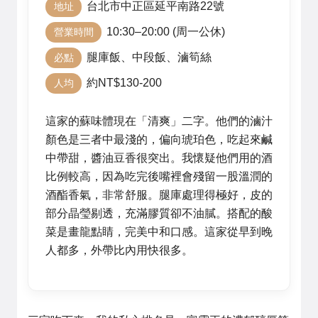
台北市中正區延平南路22號
地址
10:30–20:00 (周一公休)
營業時間
腿庫飯、中段飯、滷筍絲
必點
約NT$130-200
人均
這家的蘇味體現在「清爽」二字。他們的滷汁
顏色是三者中最淺的，偏向琥珀色，吃起來鹹
中帶甜，醬油豆香很突出。我懷疑他們用的酒
比例較高，因為吃完後嘴裡會殘留一股溫潤的
酒酯香氣，非常舒服。腿庫處理得極好，皮的
部分晶瑩剔透，充滿膠質卻不油膩。搭配的酸
菜是畫龍點睛，完美中和口感。這家從早到晚
人都多，外帶比內用快很多。