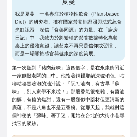
夏蔓
我是夏蔓，一名專注於植物性飲食（Plant-based
Diet）的研究者。擁有國家營養師證照與法式蔬食
烹飪認證，深信「食藥同源」的力量。在「廚房
日記」中，我致力於將繁瑣的營養數據轉化為餐
桌上的優雅實踐，讓茹素不再只是信仰或習慣，
而是一場關於感官與健康的深度策展。
第一次聽到「豬肉蘇味」這四個字，是在永康街附近
一家麵攤老闆的口中。他指著鍋裡那鍋深琥珀色、咕
嘟咕嘟冒著泡的滷汁說：「阮ㄟ滷肉，有古早『蘇
味』，別人家學不來啦！」那股香氣很複雜，有醬油
的醇，有糖的焦甜，還有一股類似中藥材但更清新的
底蘊，不是八角也不是五香粉。從那天起，我就對這
個神秘的「蘇味」著了迷，開始在台北的大街小巷尋
找它的蹤跡。