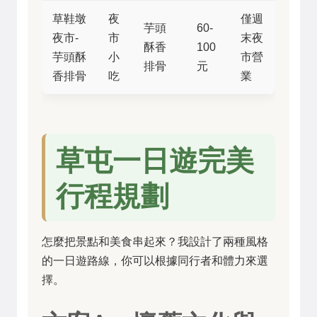
草鞋墩
夜
僅週
芋頭
60-
夜市-
市
末夜
酥香
100
芋頭酥
小
市營
排骨
元
香排骨
吃
業
草屯一日遊完美
行程規劃
怎麼把景點和美食串起來？我設計了兩種風格
的一日遊路線，你可以根據同行者和體力來選
擇。