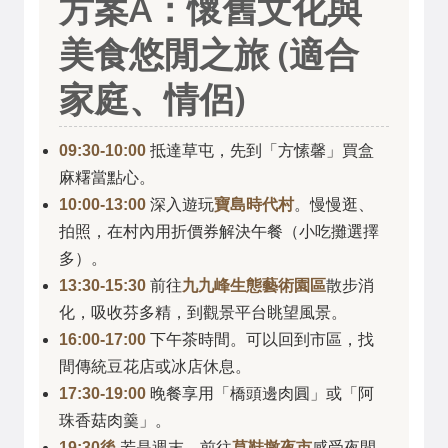
方案A：懷舊文化與
美食悠閒之旅 (適合
家庭、情侶)
09:30-10:00
抵達草屯，先到「方愫馨」買盒
麻糬當點心。
10:00-13:00
深入遊玩
寶島時代村
。慢慢逛、
拍照，在村內用折價券解決午餐（小吃攤選擇
多）。
13:30-15:30
前往
九九峰生態藝術園區
散步消
化，吸收芬多精，到觀景平台眺望風景。
16:00-17:00
下午茶時間。可以回到市區，找
間傳統豆花店或冰店休息。
17:30-19:00
晚餐享用「橋頭邊肉圓」或「阿
珠香菇肉羹」。
19:30後
若是週末，前往
草鞋墩夜市
感受夜間