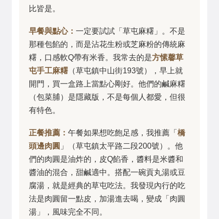
比皆是。
早餐與點心：
一定要試試「草屯麻糬」。不是
那種包餡的，而是沾花生粉或芝麻粉的傳統麻
糬，口感軟Q帶有米香。我常去的是
方愫馨草
屯手工麻糬
（草屯鎮中山街193號），早上就
開門，買一盒路上當點心剛好。他們的鹹麻糬
（包菜脯）是隱藏版，不是每個人都愛，但很
有特色。
正餐推薦：
午餐如果想吃飽足感，我推薦「
橋
頭邊肉圓
」（草屯鎮太平路二段200號）。他
們的肉圓是油炸的，皮Q餡香，醬料是米醬和
醬油的混合，甜鹹適中。搭配一碗貢丸湯或豆
腐湯，就是經典的草屯吃法。我發現內行的吃
法是肉圓留一點皮，加湯進去喝，變成「肉圓
湯」，風味完全不同。