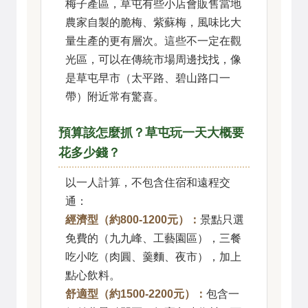
梅子產區，草屯有些小店會販售當地
農家自製的脆梅、紫蘇梅，風味比大
量生產的更有層次。這些不一定在觀
光區，可以在傳統市場周邊找找，像
是草屯早市（太平路、碧山路口一
帶）附近常有驚喜。
預算該怎麼抓？草屯玩一天大概要
花多少錢？
以一人計算，不包含住宿和遠程交
通：
經濟型（約800-1200元）：
景點只選
免費的（九九峰、工藝園區），三餐
吃小吃（肉圓、羹麵、夜市），加上
點心飲料。
舒適型（約1500-2200元）：
包含一