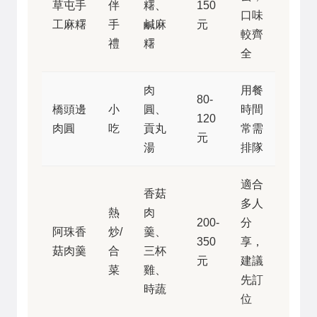
草屯手
伴
糬、
150
口味
工麻糬
手
鹹麻
元
較齊
禮
糬
全
肉
用餐
80-
橋頭邊
小
圓、
時間
120
肉圓
吃
貢丸
常需
元
湯
排隊
適合
香菇
多人
熱
肉
200-
分
阿珠香
炒/
羹、
350
享，
菇肉羹
合
三杯
元
建議
菜
雞、
先訂
時蔬
位