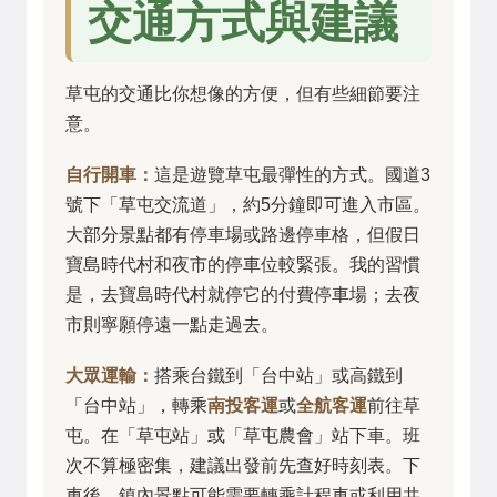
交通方式與建議
草屯的交通比你想像的方便，但有些細節要注
意。
自行開車：
這是遊覽草屯最彈性的方式。國道3
號下「草屯交流道」，約5分鐘即可進入市區。
大部分景點都有停車場或路邊停車格，但假日
寶島時代村和夜市的停車位較緊張。我的習慣
是，去寶島時代村就停它的付費停車場；去夜
市則寧願停遠一點走過去。
大眾運輸：
搭乘台鐵到「台中站」或高鐵到
「台中站」，轉乘
南投客運
或
全航客運
前往草
屯。在「草屯站」或「草屯農會」站下車。班
次不算極密集，建議出發前先查好時刻表。下
車後，鎮內景點可能需要轉乘計程車或利用共