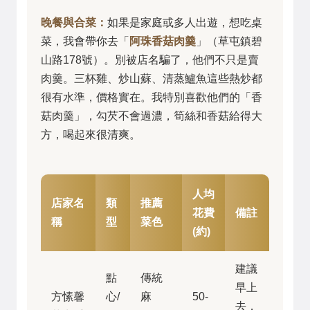
晚餐與合菜：
如果是家庭或多人出遊，想吃桌
菜，我會帶你去「
阿珠香菇肉羹
」（草屯鎮碧
山路178號）。別被店名騙了，他們不只是賣
肉羹。三杯雞、炒山蘇、清蒸鱸魚這些熱炒都
很有水準，價格實在。我特別喜歡他們的「香
菇肉羹」，勾芡不會過濃，筍絲和香菇給得大
方，喝起來很清爽。
人均
店家名
類
推薦
花費
備註
稱
型
菜色
(約)
建議
點
傳統
早上
方愫馨
心/
麻
50-
去，