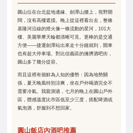
圓山位在台北盆地邊緣、劍潭山腰上，視野開
闊，沒有高樓遮擋。晚上從這裡看出去，整條
基隆河沿線的燈火像一條流動的星河，101大
樓、美麗華摩天輪都清晰可見。更棒的是交通
方便——捷運劍潭站出來走十分鐘就到，開車
也有超大停車場。對比信義區的擁擠酒吧街，
圓山多了幾分從容。
而且這裡有個鮮為人知的優勢：因為地勢關
係，夏天晚風特別涼爽，坐在戶外喝酒完全不
需要冷氣。我親測過，七月的晚上在圓山戶外
區，體感溫度比市區低至少三度，搭配啤酒或
氣泡酒，舒服到不想回家。
圓山飯店內酒吧推薦