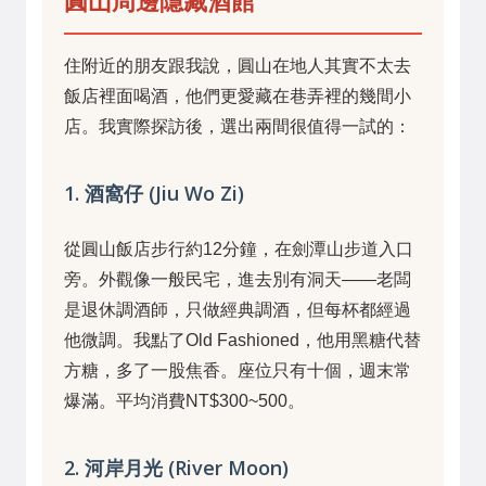
圓山周邊隱藏酒館
住附近的朋友跟我說，圓山在地人其實不太去
飯店裡面喝酒，他們更愛藏在巷弄裡的幾間小
店。我實際探訪後，選出兩間很值得一試的：
1. 酒窩仔 (Jiu Wo Zi)
從圓山飯店步行約12分鐘，在劍潭山步道入口
旁。外觀像一般民宅，進去別有洞天——老闆
是退休調酒師，只做經典調酒，但每杯都經過
他微調。我點了Old Fashioned，他用黑糖代替
方糖，多了一股焦香。座位只有十個，週末常
爆滿。平均消費NT$300~500。
2. 河岸月光 (River Moon)