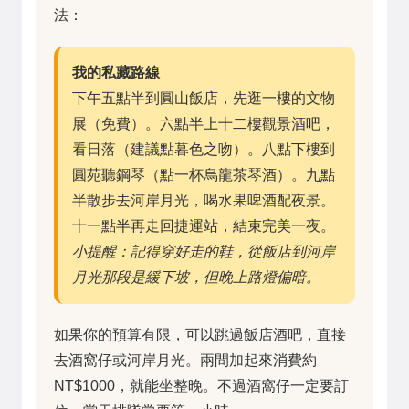
法：
我的私藏路線
下午五點半到圓山飯店，先逛一樓的文物
展（免費）。六點半上十二樓觀景酒吧，
看日落（建議點暮色之吻）。八點下樓到
圓苑聽鋼琴（點一杯烏龍茶琴酒）。九點
半散步去河岸月光，喝水果啤酒配夜景。
十一點半再走回捷運站，結束完美一夜。
小提醒：記得穿好走的鞋，從飯店到河岸
月光那段是緩下坡，但晚上路燈偏暗。
如果你的預算有限，可以跳過飯店酒吧，直接
去酒窩仔或河岸月光。兩間加起來消費約
NT$1000，就能坐整晚。不過酒窩仔一定要訂