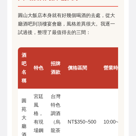
圓山大飯店本身就有好幾個喝酒的去處，從大
廳酒吧到頂樓宴會廳，風格差異很大。我逐一
試過後，整理了最值得去的三間：
酒
吧
招牌
特色
價格區間
營業時間
名
酒款
稱
宮廷
台灣
圓
風
特色
苑
格，
調酒
大
有現
（烏
NT$350~500
10:00~23:00
廳
場鋼
龍茶
酒