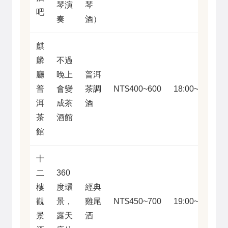
琴演
琴
吧
奏
酒）
麒
麟
不過
廳
晚上
普洱
普
會變
茶調
NT$400~600
18:00~01:00
洱
成茶
酒
茶
酒館
館
十
二
360
樓
度環
經典
觀
景，
雞尾
NT$450~700
19:00~02:00
景
露天
酒