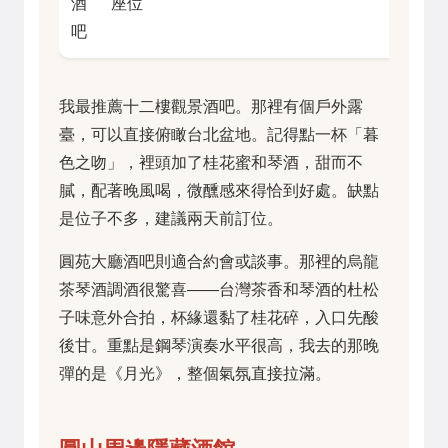
酒
座位
吧
我最推薦十二樓觀景酒吧。那裡有個戶外露
臺，可以直接俯瞰台北盆地。記得點一杯「暮
色之吻」，裡頭加了桂花蜜和琴酒，甜而不
膩，配著晚風喝，微醺感來得恰到好處。缺點
是位子不多，建議兩天前訂位。
圓苑大廳酒吧則適合約會或談事。那裡的烏龍
茶琴酒調酒很驚喜——台灣茶香和琴酒的杜松
子味意外合拍，杯緣還黏了桂花碎，入口先酸
後甘。重點是鋼琴演奏水平很高，我去的那晚
彈的是《月光》，整個氣氛直接拉滿。