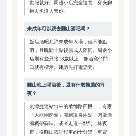
動服就好。周邊小店完全隨意，穿夾腳
拖去也沒人管你。
未成年可以跟去圓山酒吧嗎？
飯店酒吧允許未成年入場，但不能點
酒，且晚間十點後需成人陪同。周邊小
店則有些只接18歲以上，像酒窩仔門
口就有標示。建議先打電話問。
圓山晚上喝酒後，還有什麼推薦的宵
夜？
劍潭捷運站出來的承德路四段上，有家
「大龍峒肉羹」開到凌晨兩點，肉羹湯
濃稠帶蒜味。或者走遠一點到士林夜
市，從圓山搭計程車約十分鐘，車資