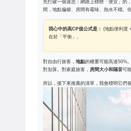
先打破一個迷思：網路上標榜「便宜」的，
間，地點偏僻、房間有霉味、熱水不穩。
我心中的高CP值公式是：
(地點便利度 
在於「平衡」。
對自由行旅客，
地點
的權重可能高達50%
對划算。對家庭旅客，
房間大小和隔音
可
所以，接下來推薦的清單，我會標明它們