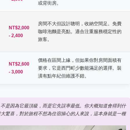
或背街房。
房間不大但設計聰明，收納空間足。免費
NT$2,000
咖啡泡麵是亮點。適合注重服務穩定性的
- 2,400
旅客。
價格在區間上緣，但如果你對房間面積有
NT$2,600
要求，它是西門町少數能滿足的選擇。裝
- 3,000
潢有點年紀但維護不錯。
。不是因為它最頂級，而是它失誤率最低。你大概知道會得到什
超大驚喜，對於旅程不想為住宿操心的人來說，這本身就是一種