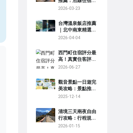
推薦：沿線住宿實
戰攻略與精選清單
2026-03-23
，
台灣溫泉飯店推薦
｜北中南東精選泡
湯住宿，從平價到
2026-04-04
奢華一次收藏
西門町住宿評分最
高！真實住客評價
Top5推薦與避雷
2026-06-27
指南
觀音景點一日遊完
美攻略：景點推
薦、行程規劃與實
2025-12-14
用貼士
清境三天兩夜自由
行攻略：行程規
劃、住宿推薦與預
2026-01-15
算解析