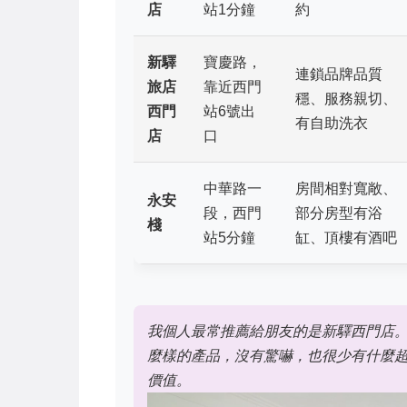
店
站1分鐘
約
新驛
寶慶路，
連鎖品牌品質
旅店
靠近西門
穩、服務親切、
西門
站6號出
有自助洗衣
店
口
中華路一
房間相對寬敞、
永安
段，西門
部分房型有浴
棧
站5分鐘
缸、頂樓有酒吧
我個人最常推薦給朋友的是新驛西門店
麼樣的產品，沒有驚嚇，也很少有什麼
價值。