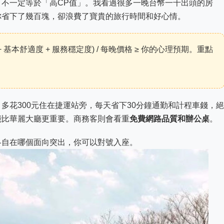
不一定等於「高CP值」。我看過很多一晚台幣一千出頭的房
你省下了幾百塊，卻浪費了寶貴的旅行時間和好心情。
+ 基本舒適度 + 服務穩定度) / 每晚價格 ≥ 你的心理預期。重點
。多花300元住在捷運站旁，每天省下30分鐘通勤和計程車錢，絕
能比華麗大廳更重要。商務客則會看重
免費網路品質和辦公桌
。
各自在哪個面向突出，你可以對號入座。