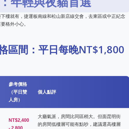
：年輕與夜貓首選
樂下樓就有，捷運板南線和松山新店線交會，去東區或中正紀念
選要格外小心。
區間：平日每晚NT$1,800
參考價格
（平日雙
個人點評
人房）
大廳氣派，房間比同區稍大。但面昆明街
NT$2,400
的房間低樓層可能有點吵，建議選高樓層
- 2,800