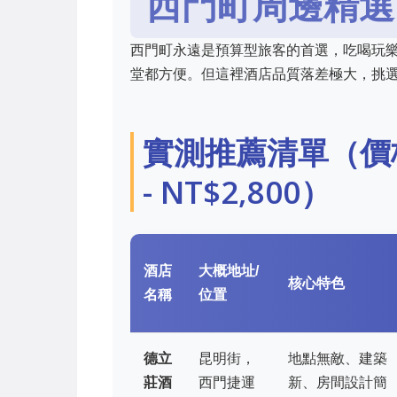
西門町周邊精選
西門町永遠是預算型旅客的首選，吃喝玩
堂都方便。但這裡酒店品質落差極大，挑
實測推薦清單（價格
- NT$2,800）
酒店
大概地址/
核心特色
名稱
位置
德立
昆明街，
地點無敵、建築
莊酒
西門捷運
新、房間設計簡