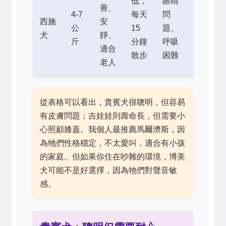
低，
眼睛
善、
4-7
每天
問
10-
西施
安
公
15
題、
16
犬
靜、
斤
分鐘
呼吸
年
適合
散步
困難
老人
從表格可以看出，貴賓犬很聰明，但容易
有皮膚問題；吉娃娃則壽命長，但需要小
心照顧膝蓋。我個人最推薦馬爾濟斯，因
為牠們性格穩定，不太愛叫，適合有小孩
的家庭。但如果你住在吵雜的環境，博美
犬可能不是好選擇，因為牠們對聲音敏
感。