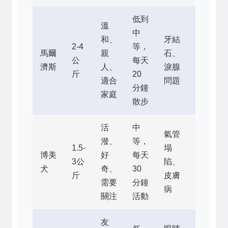
低到
溫
中
和、
牙結
2-4
等，
12-
馬爾
親
石、
公
每天
15
濟斯
人、
淚腺
斤
20
年
適合
問題
分鐘
家庭
散步
活
中
氣管
潑、
等，
1.5-
塌
12-
博美
好
每天
3公
陷、
16
犬
奇、
30
斤
皮膚
年
需要
分鐘
病
關注
活動
友