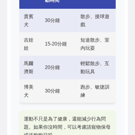
動時間
貴賓
散步、接球遊
30分鐘
犬
戲
吉娃
短途散步、室
15-20分鐘
娃
內玩耍
馬爾
輕鬆散步、互
20分鐘
濟斯
動玩具
博美
跑步、敏捷訓
30分鐘
犬
練
運動不只是為了健康，還能減少行為問
題。如果你沒時間，可以考慮請寵物保母