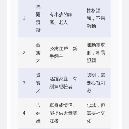
馬
性格溫
爾
有小孩的家
1
和，不易
濟
庭、老人
激動
斯
西
運動需求
公寓住戶、新
2
施
低，容易
手飼主
犬
照顧
貴
聰明，需
活躍家庭、有
3
賓
要心智刺
訓練經驗者
犬
激
吉
單身或情侶、
忠誠，但
4
娃
能提供大量關
需要社交
娃
注者
化