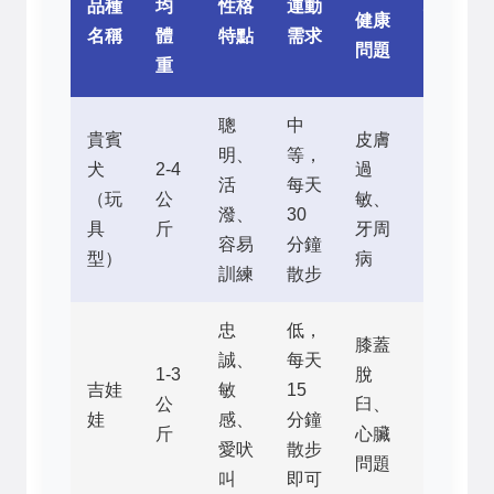
品種
均
性格
運動
均
健康
名稱
體
特點
需求
壽
問題
重
命
聰
中
貴賓
皮膚
明、
等，
犬
2-4
過
12-
活
每天
（玩
公
敏、
15
潑、
30
具
斤
牙周
年
容易
分鐘
型）
病
訓練
散步
忠
低，
膝蓋
誠、
每天
1-3
脫
12-
吉娃
敏
15
公
臼、
20
娃
感、
分鐘
斤
心臟
年
愛吠
散步
問題
叫
即可