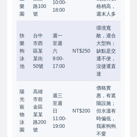
10:00-
樂
路100
格稍高，
18:00
園
號
週末人多
環境寬
快
台中
週一
敞，適合
樂
市西
至週
大型狗；
狗
區某
六
NT$250
缺點是交
泳
某街
9:00-
通不便，
池
50號
17:00
沒捷運直
達
價格實
陽
高雄
週三
惠，有遮
光
市前
至週
陽設施；
寵
金區
日
NT$200
但水溫有
物
某某
11:00-
時偏低，
泳
路200
19:00
我家狗狗
園
號
不愛