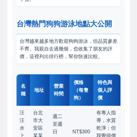
台灣熱門狗狗游泳地點大公開
台灣越來越多地方歡迎狗狗游泳，但品質參差
不齊。我親自去過幾個，也收集了朋友的評
價，這裡列出排行榜，幫你快速比較。
價格
特色與
名
營業
地址
（每隻
個人評
稱
時間
狗）
價
汪
台北
有專人指
週二
汪
市大
導，水質
至週
水
安區
乾淨；但
日
NT$300
上
某某
我覺得價