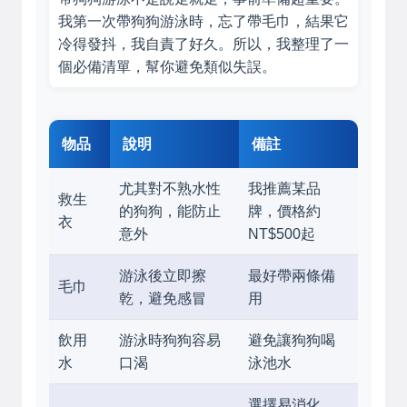
我第一次帶狗狗游泳時，忘了帶毛巾，結果它
冷得發抖，我自責了好久。所以，我整理了一
個必備清單，幫你避免類似失誤。
物品
說明
備註
尤其對不熟水性
我推薦某品
救生
的狗狗，能防止
牌，價格約
衣
意外
NT$500起
游泳後立即擦
最好帶兩條備
毛巾
乾，避免感冒
用
飲用
游泳時狗狗容易
避免讓狗狗喝
水
口渴
泳池水
選擇易消化