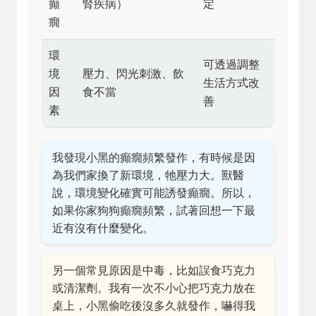
癲
腎疾病）
定
癇
環
可透過調整
境
壓力、閃光刺激、飲
生活方式改
因
食不當
善
素
我發現小黑的癲癇頻繁發作，有時候是因
為我們家換了新環境，牠壓力大。獸醫
說，環境變化確實可能誘發癲癇。所以，
如果你家狗狗癲癇頻繁，試著回想一下最
近有沒有什麼變化。
另一個常見原因是中毒，比如誤食巧克力
或清潔劑。我有一次不小心把巧克力放在
桌上，小黑偷吃後沒多久就發作，嚇得我