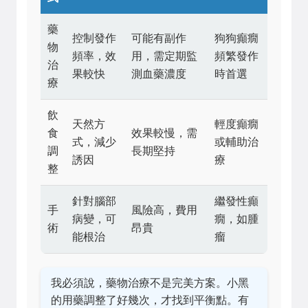
藥
控制發作
可能有副作
狗狗癲癇
物
頻率，效
用，需定期監
頻繁發作
治
果較快
測血藥濃度
時首選
療
飲
天然方
輕度癲癇
食
效果較慢，需
式，減少
或輔助治
調
長期堅持
誘因
療
整
針對腦部
繼發性癲
手
風險高，費用
病變，可
癇，如腫
術
昂貴
能根治
瘤
我必須說，藥物治療不是完美方案。小黑
的用藥調整了好幾次，才找到平衡點。有