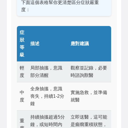
下面這個表格幫你更清楚區分症狀嚴重
度：
症
狀
描述
應對建議
等
級
輕
局部抽搐，意識
觀察並記錄，必要
度
部分清醒
時諮詢獸醫
全身抽搐，意識
中
實施急救，並準備
喪失，持續1-2分
度
就醫
鐘
持續抽搐超過5分
立即送醫，這可能
重
鐘，或短時間內
是癲癇重積狀態，