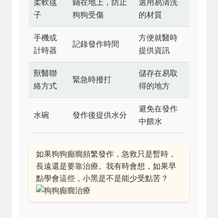
柔軟毯
鋪在地上，防止
選用易清洗
子
狗狗受傷
的材質
手機或
方便就醫時
記錄發作時間
計時器
提供資訊
獸醫聯
儲存在易取
緊急時撥打
絡方式
得的地方
避免在發作
水碗
發作後提供水分
中餵水
如果狗狗癲癇頻繁發作，急救只是暫時，
長遠還是要靠治療。我有時會想，如果早
點學會這些，小黑是不是能少受點苦？