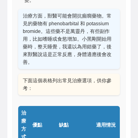
變。
治療方面，獸醫可能會開抗癲癇藥物。常
見的藥物有 phenobarbital 和 potassium
bromide。這些藥不是萬靈丹，有些副作
用，比如嗜睡或食慾增加。小黑剛開始用
藥時，整天睡覺，我還以為用錯藥了，後
來獸醫說這是正常反應，身體適應後會改
善。
下面這個表格列出常見治療選項，供你參
考：
治
療
優點
缺點
適用情況
方
式