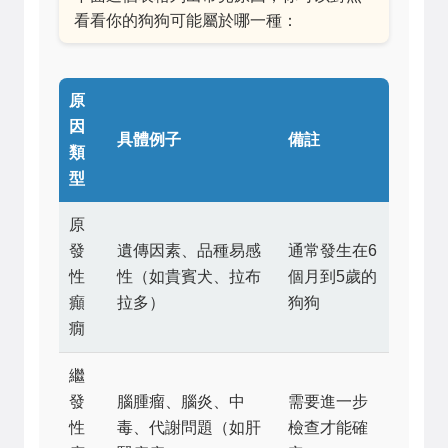
看看你的狗狗可能屬於哪一種：
原
因
具體例子
備註
類
型
原
發
遺傳因素、品種易感
通常發生在6
性
性（如貴賓犬、拉布
個月到5歲的
癲
拉多）
狗狗
癇
繼
發
腦腫瘤、腦炎、中
需要進一步
性
毒、代謝問題（如肝
檢查才能確