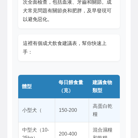
次全面檢查，包括血液、牙齒和關節。成
犬常見問題有關節炎和肥胖，及早發現可
以避免惡化。
這裡有個成犬飲食建議表，幫你快速上
手：
每日餵食量
建議食物
體型
（克）
類型
高蛋白乾
小型犬（
150-200
糧
中型犬（10-
混合濕糧
200-400
25kg）
和乾糧