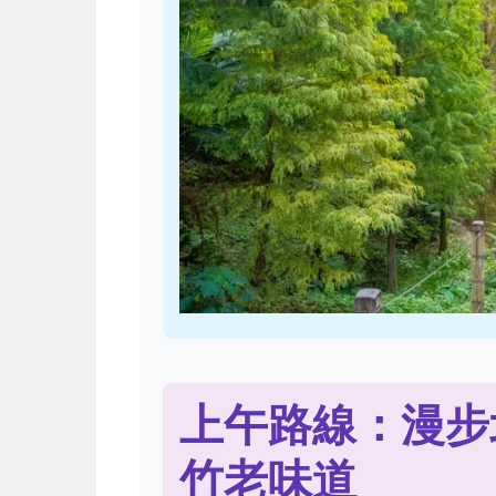
上午路線：漫步
竹老味道