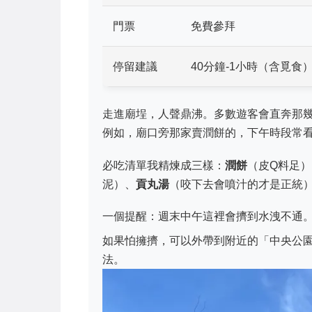
門票
免費參拜
停留建議
40分鐘-1小時（含覓食
走進廟埕，人聲鼎沸。多數遊客會直奔那
例如，廟口旁那家賣潤餅的，下午時段常
必吃清單我精煉成三樣：
潤餅
（皮Q料足）
泥）、
貢丸湯
（咬下去會噴汁的才是正統
一個提醒：週末中午這裡會擠到水洩不通
如果怕擁擠，可以外帶到附近的「中央公
法。